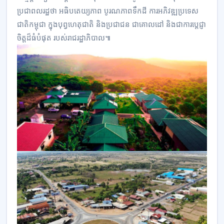
ប្រជាពលរដ្ឋថា អធិបតេយ្យភាព បូរណភាពទឹកដី ការអភិវឌ្ឍប្រទេស
ជាតិកម្ពុជា ក្នុងបុព្វហេតុជាតិ និងប្រជាជន ជាគោលដៅ និងជាការប្តេជ្ញា
ចិត្តដ៏ធំបំផុត របស់រាជរដ្ឋាភិបាល៕