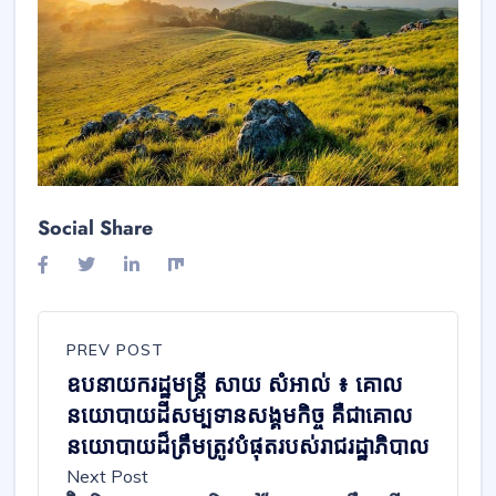
Social Share
PREV POST
ឧបនាយករដ្ឋមន្ត្រី សាយ សំអាល់ ៖ គោល
នយោបាយដីសម្បទានសង្គមកិច្ច គឺជាគោល
នយោបាយដ៏ត្រឹមត្រូវបំផុតរបស់រាជរដ្ឋាភិបាល
Next Post