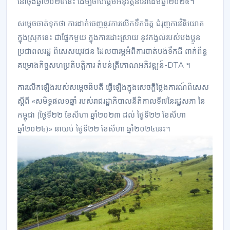
នៅចុងឆ្នាំ២០២៤នេះ ដើម្បីចាប់ផ្តើមអនុវត្តន៍នៅដើមឆ្នាំ២០២៥។
សម្តេចចាត់ទុកថា ការដាក់ចេញនូវការលើកទឹកចិត្ត ជំរុញការវិនិយោគ
ក្នុងស្រុកនេះ ជាផ្នែកមួយ ក្នុងការដោះស្រាយ នូវកង្វល់របស់បងប្អូន
ប្រជាពលរដ្ឋ ពិសេសយុវជន ដែលបារម្ភអំពីការបាត់បង់ទឹកដី ពាក់ព័ន្ធ
គម្រោងកិច្ចសហប្រតិបត្តិការ តំបន់ត្រីកោណអភិវឌ្ឍន៍-DTA ។
ការលើកឡើងរបស់សម្តេចធិបតី ធ្វើឡើងក្នុងសេចក្តីថ្លែងការណ៍ពិសេស
ស្តីពី «សមិទ្ធផល១ឆ្នាំ របស់រាជរដ្ឋាភិបាលនីតិកាលទី៧នៃរដ្ឋសភា នៃ
កម្ពុជា (ថ្ងៃទី២២ ខែសីហា ឆ្នាំ២០២៣ ដល់ ថ្ងៃទី២២ ខែសីហា
ឆ្នាំ២០២៤)» នាយប់ ថ្ងៃទី២២ ខែសីហា ឆ្នាំ២០២៤នេះ។