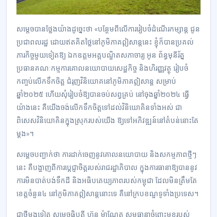
សម្តេចបានថ្លែងយ៉ាងដូច្នេះថា «បន្ថែមពីលើការរៀបចំដំណើរកម្សាន្ត ជូន
ប្រជាពលរដ្ឋ ដោយឥតគិតថ្លៃនៅភូមិភាគឦសាន្តនេះ ខ្ញុំក៏បានប្រគល់
ភារកិច្ចមួយទៀតឱ្យ ឯកឧត្តមអគ្គបណ្ឌិតសភាចារ្យ អូន ព័ន្ធមុនីរ័ត្ន
ប្រធានគណៈកម្មការគោលនយោបាយសេដ្ឋកិច្ច និងហិរញ្ញវត្ថុ រៀបចំ
កញ្ចប់លើកទឹកចិត្ត ជំរុញវិនិយោគនៅភូមិភាគឦសាន្ត សម្រាប់
ឆ្នាំ២០២៥ ហើយសុំរៀបចំឱ្យបានចប់សព្វគ្រប់ នៅចុងឆ្នាំ២០២៤ ធ្វើ
យ៉ាងនេះ គឺយើងចង់លើកទឹកចិត្តទៅដល់វិនិយោគិនទាំងអស់ ជា
ពិសេសវិនិយោគិនក្នុងស្រុករបស់យើង ឱ្យទៅអភិវឌ្ឍន៍នៅតំបន់នោះតែ
ម្តង»។
សម្តេចបញ្ជាក់ថា ការដាក់ចេញនូវគោលនយោបាយ និងសកម្មភាពថ្មីៗ
នេះ គឺបង្ហាញពីការប្តេជ្ញាចិត្តរបស់រាជរដ្ឋាភិបាល ក្នុងការធានាឱ្យបាននូវ
ការមិនបាត់បង់ទឹកដី និងអធិបតេយ្យភាពរបស់កម្ពុជា ដែលមិនត្រឹមតែ
ខេត្តចំនួន៤ នៅភូមិភាគឦសាន្តនោះទេ គឺនៅក្របខណ្ឌទូទាំងប្រទេស។
ជាថ្មីម្តងទៀត សម្តេចធិបតី ហ៊ុន ម៉ាណែត សូមធានាចំពោះមុខរបស់