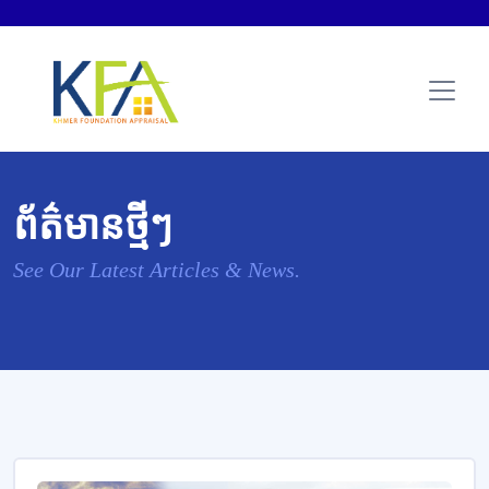
ព័ត៌មានថ្មីៗ
See Our Latest Articles & News.