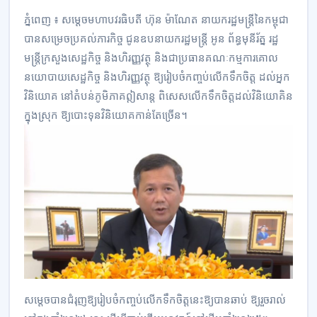
ភ្នំពេញ ៖ សម្តេចមហាបវរធិបតី ហ៊ុន ម៉ាណែត នាយករដ្ឋមន្ត្រីនៃកម្ពុជា
បានសម្រេចប្រគល់ភារកិច្ច ជូនឧបនាយករដ្ឋមន្ត្រី អូន ព័ន្ធមុនីរ័ត្ន រដ្ឋ
មន្ត្រីក្រសួងសេដ្ឋកិច្ច និងហិរញ្ញវត្ថុ និងជាប្រធានគណៈកម្មការគោល
នយោបាយសេដ្ឋកិច្ច និងហិរញ្ញវត្ថុ ឱ្យរៀបចំកញ្ចប់លើកទឹកចិត្ត ដល់អ្នក
វិនិយោគ នៅតំបន់ភូមិភាគឦសាន្ត ពិសេសលើកទឹកចិត្តដល់វិនិយោគិន
ក្នុងស្រុក ឱ្យបោះទុនវិនិយោគកាន់តែច្រើន។
សម្តេចបានជំរុញឱ្យរៀបចំកញ្ចប់លើកទឹកចិត្តនេះឱ្យបានឆាប់ ឱ្យរួចរាល់