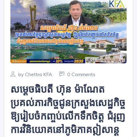
by Chettra KFA
0 Comments
សម្តេចធិបតី ហ៊ុន ម៉ាណែត
ប្រគល់ភារកិច្ចជូនក្រសួងសេដ្ឋកិច្ច
ឱ្យរៀបចំកញ្ចប់លើកទឹកចិត្ត ជំរុញ
ការវិនិយោគនៅភូមិភាគឦសាន្ត