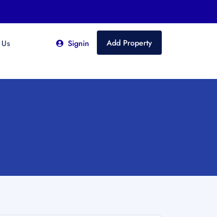
Add Property
 Us
Signin