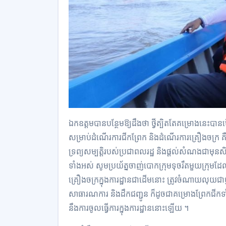
ឯកឧត្តមបាន​បន្ថែមឱ្យដឹងថា​ ថ្វីត្បិតតែគម្រោងនេះ​បាន​
សម្រាប់​ដំណើ​រការ​ជីក​ព្រែក ​​និងដំណើរការ​គ្រឿង​ចក្រ​ 
ទ្រព្យ​សម្បត្តិ​របស់ប្រជាពលរដ្ឋ​ និង​ផ្ដល់សំណងជាមុន​សិន
ទាំងអស់ សូម​ប្រយ័ត្ន​ចាញ់​បោក​ក្រុមទុចរឹត​មួយក្រុមដែល
គ្រឿង​ចក្រ​ក្នុងការដ្ឋានជាដើមនោះ ត្រូវចំណាយលុយជា
សាធារណការ​ និងដឹកជញ្ជូន​ ក៏ដូចជា​គម្រោងព្រែកជីកទាំង
នឹង​ការ​ចូល​ធ្វើការ​ក្នុងការដ្ឋាន​នោះឡើយ ។