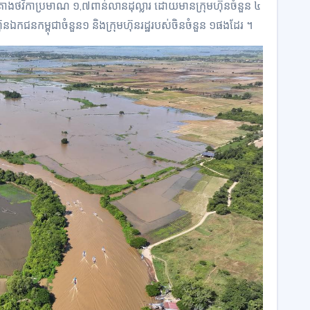
ថវិកា​ប្រមាណ ១,៧​ពាន់​លានដុល្លារ ដោយ​មានក្រុ​ម​ហ៊ុ​ន​ចំ​នួ​ន ​​​​៤
ហ៊ុនឯកជន​កម្ពុជា​ចំនួន​១​ និងក្រុមហ៊ុន​រដ្ឋ​របស់​ចិន​ចំនួន ១​ផងដែរ ។