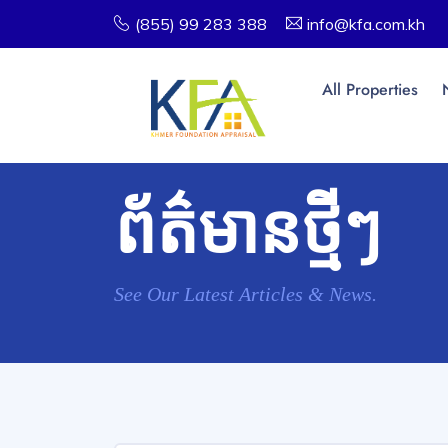
(855) 99 283 388
info@kfa.com.kh
All Properties
ព័ត៌មានថ្មីៗ
See Our Latest Articles & News.