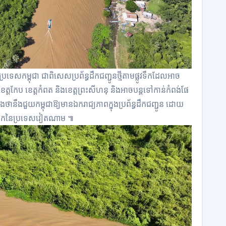
​ប្រទេស​កម្ពុជា​ ជាពិសេស​ប្រព័ន្ធដឹកជញ្ជូនថ្មីតាម​ផ្លូវទឹក​ដែលអាច​
 ខេត្តកែប ខេត្ត​កំពត និងខេត្ត​ព្រះសីហនុ និងអាច​បន្ត​ទៅកាន់កំពង់​ផែ
ងថា​នឹង​ជួយ​កម្ពុជា​ឱ្យមានឯករាជ្យ​ភាព​ក្នុងប្រព័ន្ធដឹកជញ្ជូន​ ដោយ​
លូវទឹក​នៃប្រទេស​វៀតណាម ៕