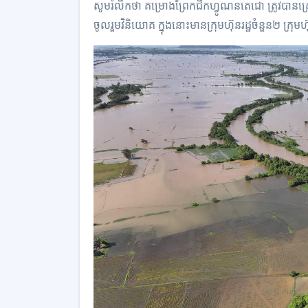
សូមរំលឹកថា គម្រោងព្រែកជីកហ្វូណន​តេជោ​ ត្រូ​វបានគ្រោង​
ចូល​រួម​វិនិយោគ ក្នុងនោះមាន​ក្រុមហ៊ុន​រដ្ឋ​ចំនួន​២​ ក្រុម