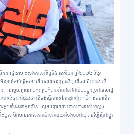
បើក​ការដ្ឋានសាងសង់​កាលពី​ថ្ងៃទី៥ ខែសីហា ឆ្នាំ២០២៤ ​ប៉ុន្តែ
គឺមិនទាន់​​ចាប់ផ្ដើម​ទេ ហើយពេលនេះត្រូវ​សិក្សា​ពី​ផលប៉ះពាល់​លើ​
 ​។ ជាមួយគ្នានេះ ឯកឧ​ត្ត​ម​ក៏​បាន​អំពា​វនាវ​ដល់​បងប្អូនប្រជាពលរដ្ឋ​
​បាន​បំផុស​បំផុល​ថា បើចង់ធ្វើការ​នៅការដ្ឋាន​ព្រែកជីក ដូចជា​បើក​
ថ្នូរមួយចំនួនជាមុនសិន។ សូមបញ្ជាក់ថា គោលការ​របស់​ក្រសួង​
​មូល មិនមានគោល​ការណ៍ទារ​លុយ​ពី​បងប្អូន​ជាមុន ដើម្បីធ្វើជាថ្នូរ