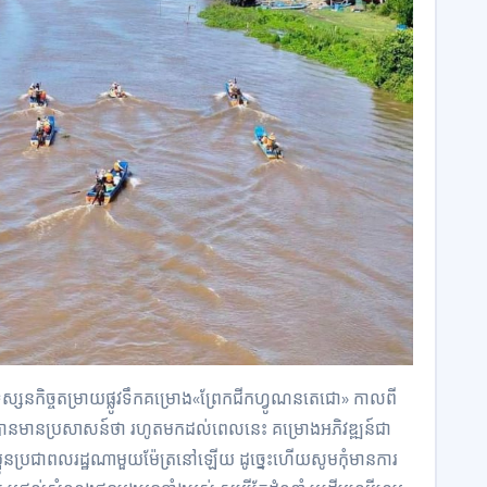
ស្សនកិច្ចត​ម្រាយផ្លូ​វ​ទឹក​គម្រោ​ង«ព្រែ​ក​ជី​កហ្វូ​ណន​តេជោ​»​​ កាលពី
 បានមានប្រសាសន៍ថា​ រហូត​មក​ដល់​ពេលនេះ គម្រោង​អភិវឌ្ឍន៍​ជា
្អូនប្រជាពលរដ្ឋ​ណាមួយ​ម៉ែត្រ​នៅឡើយ ដូច្នេះហើយ​សូមកុំមានការ​