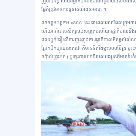
ព្រួយបារម្ភ ហើយរដ្ឋាភិបាល​នឹង​ដោះស្រាយផល​ប៉ះពាល
ផ្លែក៏ត្រូវមានការទូទាត់យ៉ាងសមរម្យ​ ។​
ឯកឧត្តម​បន្តថា​៖ «ខណៈ​នេះ ជា​ពេលវេលា​ដែល​ក្រុមការង
ហើយ​នៅពេល​សិក្សា​ចប់សព្វគ្រប់​ហើយ រដ្ឋាភិបាល​នឹង​
ពលរដ្ឋ​កុំ​ជឿ​​លើការញុះញង់ថា រដ្ឋាភិបាលមិន​ផ្ដល់​ស
ព្រែកជីក​ហ្វូណន​តេ​ជោ គឺមានទីតាំង​ខ្លះ​១០០​ម៉ែត្រ ខ្លះ​
កប៉ាល់​ត្រូវបត់ ) ដូច្នេះ​ការយកដី​របស់បងប្អូនក៏មានទំហំ