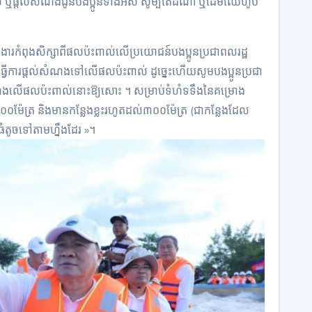
់​ ឬផ្ដល់​សំណង​ជូន​បងប្អូន​ទាំងអស់ សូម្បីតែដំណាំ ឬដើមឈើហូប
ារ​កំពុង​សិក្សា​ពីផលប៉ះពាល់លើ​ប្រយោជន៍​បងប្អូន​ប្រជាពលរដ្ឋ
ធ្វើ​ការ​ផ្ដល់​សំណងទៅលើ​ផល​ប៉ះ​ពាល់ ដូច្នេះហើយសូមបងប្អូនប្រជា
ំណង​​លើផល​ប៉ះពាល់​នោះឱ្យ​សោះ ។ ​​សម្រាប់ទំហំទទឹង​នៃ​គម្រោង
២០០​ម៉ែត្រ និងមានកន្លែង​ខ្លះ​រហូតដល់​៣០០​ម៉ែត្រ (​ជា​កន្លែង​ដែល​
ធំតូច​ទៅតាមហ្នឹង​ដែរ ​»។