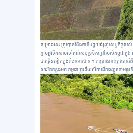
គម្រោងនេះ ត្រូវ​បាន​រំពឹងថា​នឹង​ជួយ​ជំរុញសេដ្ឋកិច្ច​របស់
ភ្ជាប់​ផ្លូវទឹកសាបទៅកាន់សមុទ្រទឹ​កជ្រៅរបស់​កម្ពុជាក្នុង
ជាច្រើនទៀត​ក្នុង​តំបន់អាស៊ាន ។​ គម្រោងនេះ​ត្រូវ​បានរំពឹ
សារតែកន្លងមក​ កម្ពុជា​ត្រូវពឹងលើ​ការដឹកជញ្ជូន​តាមផ្