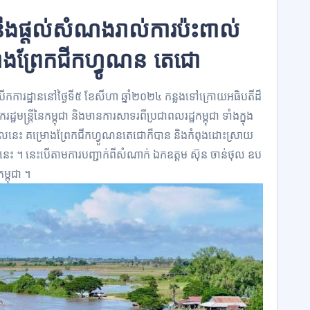
្ឋ​នឹង​ផ្ដល់​សំណង​រាល់​ការ​ប៉ះពាល់
្រោងព្រែកជីកហ្វូណន តេជោ
ើក​ការដ្ឋាន​នៅថ្ងៃទី​៥ ខែសីហា ឆ្នាំ២០២៤ កន្លងទៅក្រោយអធិបតីដ៏
ត្រីនៃកម្ពុជា និង​មាន​ការ​សាទរ​ពី​ប្រជាពលរដ្ឋ​កម្ពុជា​ ទាំង​ក្នុង
ះ គម្រោងព្រែកជីកហ្វូណន​តេជោ​ក៏បាន និងកំពុង​ដោះស្រាយ​
នេះ ។​ នេះបើតាមការបញ្ជាក់ពីសំណាក់ ឯកឧត្តម ​ស៊ុន ចាន់ថុល ឧប​
ម្ពុជា​ ។