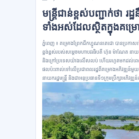
មន្ត្រីជាន់ខ្ពស់​បញ្ជាក់ថា រដ
ទាំងអស់​​ដែលស្ថិតក្នុងគម
ភ្នំពេញ ៖ គម្រោងព្រែកជីកហ្វូណនតេជោ​ បាន​ប្រកាស​ប
ខ្ពង់ខ្ពស់របស់សម្តេចមហាបវរធិបតី ហ៊ុន ម៉ាណែត នាយករដ្ឋមន្
និងក្រៅ​ប្រទេសយ៉ាងលើសលប់ ហើយរហូតមកដល់​ពេលនេ
ផល​ប៉ះពាល់​ទៅលើ​ប្រជាពលរដ្ឋ​ពីគម្រោងអភិវឌ្ឍន៍មួយ
នាយករដ្ឋមន្ត្រី និងជាអនុប្រធានទី​១​ក្រុមប្រឹក្សាអភិវឌ្ឍន៍​ក