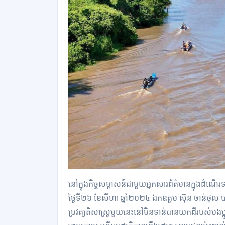
នៅក្នុង​កិច្ច​សម្ភាសន៍​ជាមួ​យ​អ្នកសារព័ត៌មាន​ក្នុង​ដំណើរទ
ថ្ងៃទី២៦ ខែសីហា ឆ្នាំ២០២៤ ឯកឧត្តម​ ស៊ុន ចាន់ថុល​
ប្រវត្យតិសាស្ត្រមួយនេះនៅមិនទា​ន់​បាន​យកដី​របស់បងប