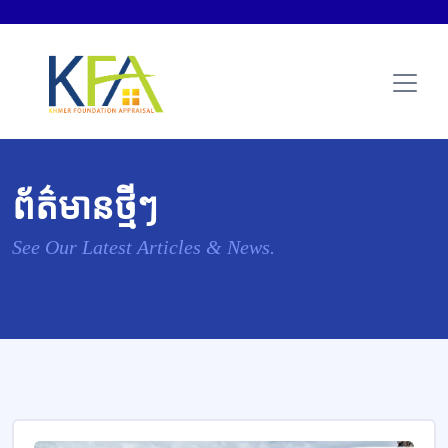
ព័ត៌មានថ្មីៗ
See Our Latest Articles & News.