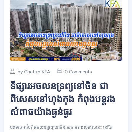
by Chettra KFA
0 Comments
ទីផ្សារអចលនទ្រព្យនៅចិន ជា
ពិសេសនៅហុងកុង កំពុងបន្តរង
សំពាធយ៉ាងធ្ងន់ធ្ងរ
បរទេស ៖ វិបត្តិអចលនទ្រព្យនៅចិន រហូតមកដល់ពេលនេះ នៅតែ