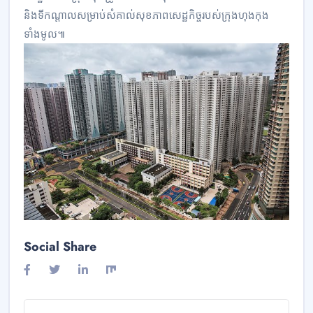
និងទីកណ្តាលសម្រាប់សំគាល់សុខភាពសេដ្ឋកិច្ចរបស់ក្រុងហុងកុង
ទាំងមូល៕
Social Share