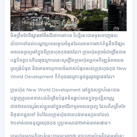
មិនត្រឹមតែទីផ្សារនៅចិនដីគោកនោះទេ វិបត្តិនេះបានអូសទាញផល
លំបាកទៅដល់បណ្តាប្រទេសមួយចំនួនដែលមានការពាក់ព័ន្ធនឹងទីផ្សារ
អចលនទ្រព្យនៅក្នុងទីក្រុងហុងកុងផងដែរ។ ក្រុមហ៊ុនតូចធំជាច្រើនបាន
បន្តបិទទ្វារ ហើយចុងក្រោយនេះសូម្បីតែក្រុមហ៊ុនអ្នកអភិវឌ្ឍន៍អចលន
ទ្រព្យធំបំផុត និងមានអាយុកាលចំណាស់បំផុតរបស់ក្រុងហុងកុង New
World Development ក៏កំពុងរងគ្រោះធ្ងន់ធ្ងរដូចគ្នាផងដែរ។
ក្រុមហ៊ុន New World Development នៅក្នុងសប្តាហ៍នេះបាន
បង្ហាញតួលេខខាតបង់ដ៏ច្រើនបំផុតមិនធ្លាប់មានក្នុងប្រវត្តិសាស្ត្រ
ជាង២ទសវត្សរ៍របស់ខ្លួននៅក្នុងអាជីវកម្មអចលនទ្រព្យ ដែលគិតត្រឹមខែ
មិថុនាកន្លងទៅ ទំហំដែលក្រុមហ៊ុនខាតបង់មានរហូតទៅដល់
២០ពាន់លានដុល្លារហុងកុង ឬប្រមាណជា២ពាន់លោនផោន។
ក្រុមហ៊ុនអ្នកអភិវឌ្ឍន៍នេះបានអះអាងថា របាយការណ៍អវិជ្ជមានឆ្នាំនេះ