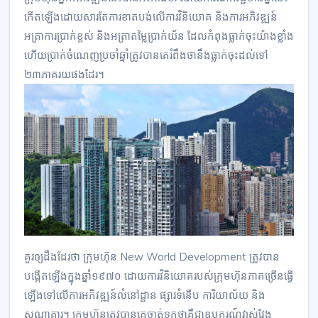
កើតឡើងដោយសារតែការខាតបង់លើការវិនិយោគ និងការអភិវឌ្ឍន៍
អត្រាការប្រាក់ខ្ពស់ និងអត្រាតម្លៃប្រាក់យ័ន ដែលកំពុងធ្លាក់ចុះយ៉ាងខ្លាំង
ហើយប្រាក់ចំណេញប្រចាំឆ្នាំត្រូវបានគេរំពឹងថានឹងធ្លាក់ចុះដល់ទៅ
២៣ភាគរយផងដែរ។
គួរឲ្យដឹងដែរថា ក្រុមហ៊ុន New World Development ត្រូវបាន
បង្កើតឡើងក្នុងឆ្នាំ១៩៧០ ដោយការវិនិយោគរបស់ក្រុមហ៊ុនភាគច្រើនធ្វើ
ឡើងទៅលើការអភិវឌ្ឍន៍លំនៅដ្ឋាន ផ្សារទំនើប ការិយាល័យ និង
សណ្ឋាគារ។ ក្រុមហ៊ុនត្រូវបានគេចាត់ទុកថាគឺជាឧបករណ៍វាស់វែង