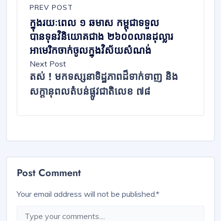
PREV POST
ក្នុងរយៈពេល ១ ឆមាស​ កម្ពុជា​ទទួល
បានទុនវិនិយោគជាង ​២៦០០លានដុល្លារ​
អាមេរិកចាក់ចូល​ក្នុងវិស័យ​សំណង់​
Next Post
តស់ ! មកទស្សនាទិដ្ឋភាពដ៏ទាក់ទាញ និង
សក្ដានុពលតំបន់ផ្លូវជាតិលេខ ៧៨
Post Comment
Your email address will not be published.
*