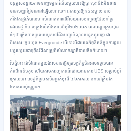
បន្តអូសបន្លាយតាមទាញទម្លាក់វិស័យមួយនេះឱ្យធ្លាក់ចុះ និងមិនទាន់
មានសញ្ញាវិជ្ជមាននៅឡើយនោះទេ។ ជាការគួរឱ្យកត់សម្គាល់ ចាប់
តាំងតែរដ្ឋាភិបាលមានចំណាត់ការលើវិស័យអលចនទ្រព្យដែលគាំទ្រ
ដោយរដ្ឋាភិបាលក្រុងប៉េកាំងកាលពីឆ្នាំ២០២០មក មានបណ្តាក្រុមហ៊ុន
ធំៗជាច្រើនបានប្រឈមមុខទៅនឹងបញ្ហាបំណុលបន្តកន្ទុយគ្នា ជា
ពិសេស ក្រុមហ៊ុន Evergrande បើទោះបីជាមានកិច្ចខិតខំក្នុងការជួយ
បន្ធូរបន្ថយជាច្រើនវិធីសាស្ត្រពីសំណាក់រដ្ឋាភិបាលចិនក៏ដោយ។
វិបត្តិនេះ ជាចំណែកមួយដែលបានធ្វើឲ្យសេដ្ឋកិច្ចចិនអាចទទួលបាន
កំណើនតិចតួច ហើយតាមការព្យាករណ៍ដោយធនាគារ UBS សម្រាប់ឆ្នាំ
ក្រោយនេះ សេដ្ឋកិច្ចរបស់ចិនធ្លាក់ចុះពី ៤,៦ភាគរយ មកនៅត្រឹមតែ
៤ភាគរយប៉ុណ្ណោះ។