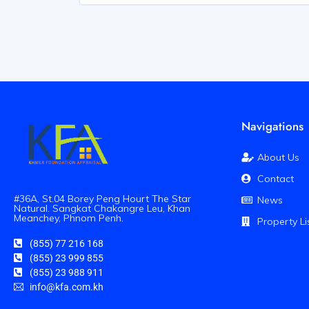
Navigations
About Us
Contact
#36A, St.04 Borey Peng Hourt The Star
News
Natural. Sangkat Chakangre Leu, Khan
Meanchey, Phnom Penh.
Property Li
(855) 77 216 168
(855) 23 999 855
(855) 23 988 911
info@kfa.com.kh