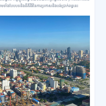
មទាំងបែបបទនិងនីតិវិធីនៃការប្រកាសនិងបង់ប្រាក់ពន្ធនេះ