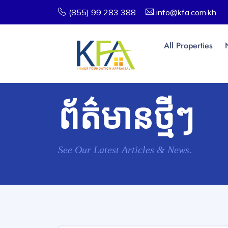
(855) 99 283 388
info@kfa.com.kh
All Properties
ព័ត៌មានថ្មីៗ
See Our Latest Articles & News.