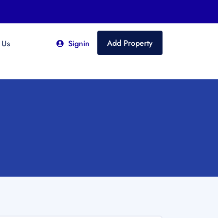
Add Property
 Us
Signin