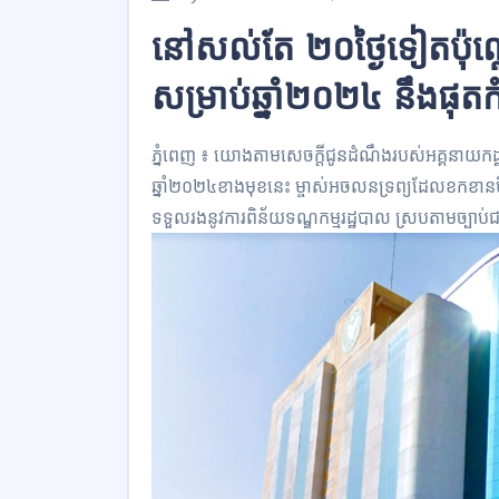
នៅសល់តែ ២០ថ្ងៃទៀតប៉ុណ្
សម្រាប់ឆ្នាំ២០២៤ នឹងផុត
ភ្នំពេញ ៖ យោងតាមសេចក្ដីជូនដំណឹងរបស់អគ្គនាយកដ្ឋា
ឆ្នាំ២០២៤ខាងមុខនេះ ម្ចាស់អចលនទ្រព្យដែលខកខានមិ
ទទួលរងនូវការពិន័យទណ្ឌកម្មរដ្ឋបាល ស្របតាមច្បាប