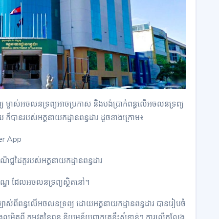
ព្យ ម្ចាស់អចលនទ្រព្យអាចប្រកាស និងបង់ប្រាក់ពន្ធលើអចលនទ្រព្យ
៏បានរបស់អគ្គនាយកដ្ឋានពន្ធដារ ដូចខាងក្រោម៖
yer App
ជ្ជដៃគូរបស់អគ្គនាយកដ្ឋានពន្ធដារ
-ខណ្ឌ ដែលអចលនទ្រព្យស្ថិតនៅ។
ច្បាស់ពីពន្ធលើអចលនទ្រព្យ ដោយអគ្គនាយកដ្ឋានពន្ធដារ បានរៀបចំ
លម្អិតពី កម្មវត្ថុនៃពន្ធ និយមន័យពាក្យគន្លឹះសំខាន់ៗ ការលើកលែង