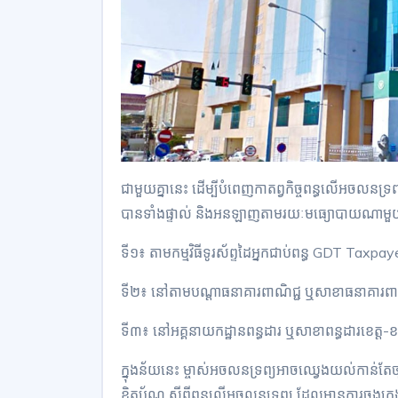
ជាមួយគ្នានេះ ដើម្បីបំពេញកាតព្វកិច្ចពន្ធលើអចលនទ្រ
បានទាំងផ្ទាល់ និងអនឡាញតាមរយៈមធ្យោបាយណាមួយ ក
ទី១៖ តាមកម្មវិធីទូរស័ព្ទដៃអ្នកជាប់ពន្ធ GDT Taxpa
ទី២៖ នៅតាមបណ្តាធនាគារពាណិជ្ជ ឬសាខាធនាគារពាណិ
ទី៣៖ នៅអគ្គនាយកដ្ឋានពន្ធដារ ឬសាខាពន្ធដារខេត្ត
ក្នុងន័យនេះ ម្ចាស់អចលនទ្រព្យអាចឈ្វេងយល់កាន់តែ
ខិត្តប័ណ្ណ ស្តីពីពន្ធលើអចលនទ្រព្យ ដែលមានការចងក្រង