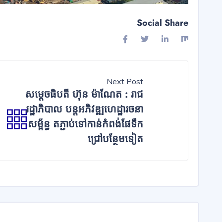
Social Share
Next Post
សម្ដេចធិបតី ហ៊ុន ម៉ាណែត : រាជ
ត
រដ្ឋាភិបាល បន្តអភិវឌ្ឍហេដ្ឋារចនា
សម្ព័ន្ធ តភ្ជាប់ទៅកាន់កំពង់ផែទឹក
ជ្រៅបន្ថែមទៀត