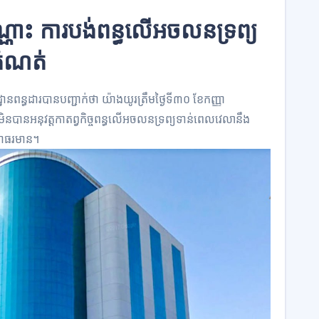
ណោះ ការបង់ពន្ធលើអចលនទ្រព្យ
កំណត់
នពន្ធដារបានបញ្ជាក់ថា យ៉ាងយូរត្រឹមថ្ងៃទី៣០ ខែកញ្ញា
នបានអនុវត្តកាតព្វកិច្ចពន្ធលើអចលនទ្រព្យទាន់ពេលវេលានឹង
់ជាធរមាន។