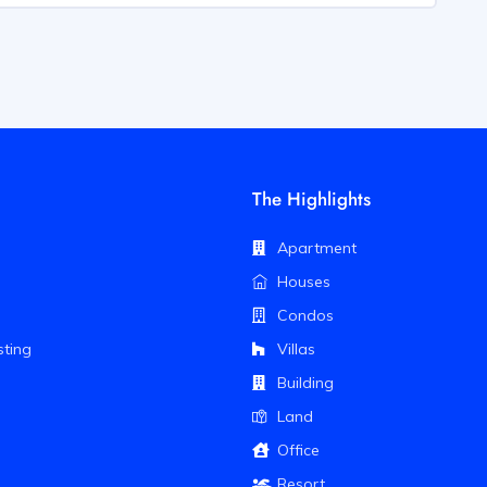
The Highlights
Apartment
Houses
Condos
sting
Villas
Building
Land
Office
Resort