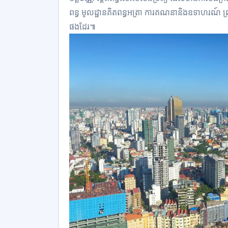
ពន្ធ មូលដ្ឋានគិតពន្ធអត្រា ការគណនានិងឧទាហរណ៍ ព្រ
ផងដែរ៕