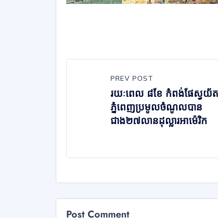
PREV POST
រយៈពេល ៨ខែ កំពង់ផែស្វយ័
ភ្នំពេញប្រមូលចំណូលបាន
ជាង២៧លានដុល្លារអាម៉េរិក
Post Comment