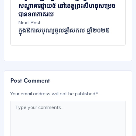
សណ្ឋាគារ​ផ្កាយ​៥​ នៅខេត្តព្រះសីហនុ​សម្រេច​
បាន១៣ភាគរយ
Next Post
ក្នុងឱកាសបុណ្យចូលឆ្នាំសកល ឆ្នាំ២០២៥
Post Comment
Your email address will not be published.
*