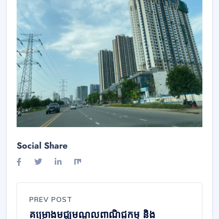
Social Share
PREV POST
គម្រោងមជ្ឈមណ្ឌល​ពាណិជ្ជកម្ម និង