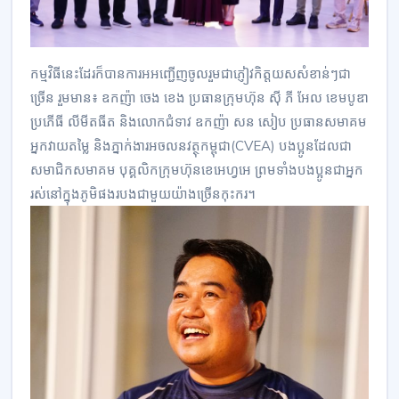
កម្មវិធីនេះដែរក៏បានការអអញ្ជើញចូលរួមជាភ្ញៀវកិត្តយសសំខាន់ៗជា
ច្រើន រួមមាន៖ ឧកញ៉ា ចេង ខេង ប្រធានក្រុមហ៊ុន ស៊ី ភី អែល ខេមបូឌា
ប្រភើធី លីមីតធីត និងលោកជំទាវ ឧកញ៉ា សន សៀប ប្រធានសមាគម
អ្នកវាយតម្លៃ និងភ្នាក់ងារអចលនវត្ថុកម្ពុជា(CVEA) បងប្អូនដែលជា
សមាជិកសមាគម បុគ្គលិកក្រុមហ៊ុនខេអេហ្វអេ ព្រមទាំងបងប្អូនជាអ្នក
រស់នៅក្នុងភូមិផងរបងជាមួយយ៉ាងច្រើនកុះករ។