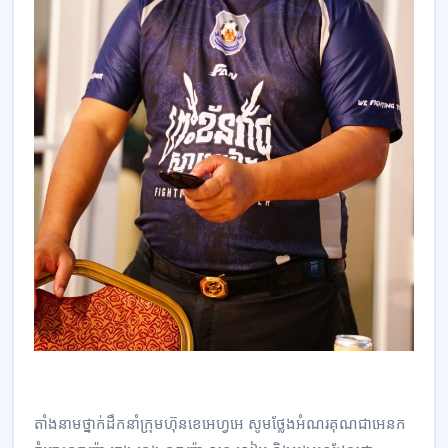
តាំងនាមថ្នាក់ដឹកនាំក្រុមហ៊ុនខេអេហ្វអេ សូមថ្លែងអំណរគុណជាអេនក