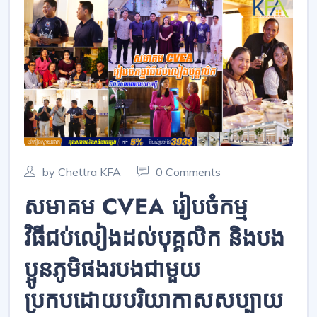
by Chettra KFA
0 Comments
សមាគម CVEA រៀបចំកម្ម
វិធីជប់លៀងដល់បុគ្គលិក និងបង
ប្អូនភូមិផងរបងជាមួយ
ប្រកបដោយបរិយាកាសសប្បាយ