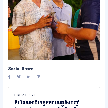
Social Share
PREV POST
និយ័តករអាជីវកម្មអចលនវត្ថុនិងបញ្ចាំ