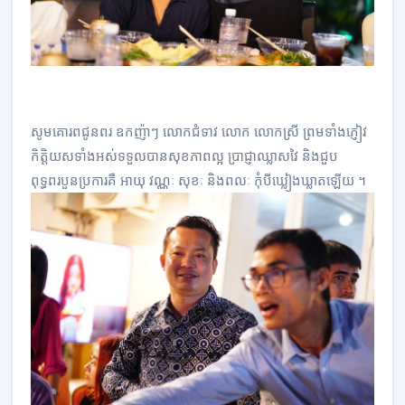
សូមគោរពជូនពរ ឧកញ៉ាៗ លោកជំទាវ លោក លោកស្រី ព្រមទាំងភ្ញៀវ
កិត្តិយសទាំងអស់ទទួលបានសុខភាពល្អ ប្រាជ្ញាឈ្លាសវៃ និងជួប
ពុទ្ធពរបួនប្រការគឺ អាយុ វណ្ណៈ សុខៈ និងពលៈ កុំបីឃ្លៀងឃ្លាតឡើយ ។