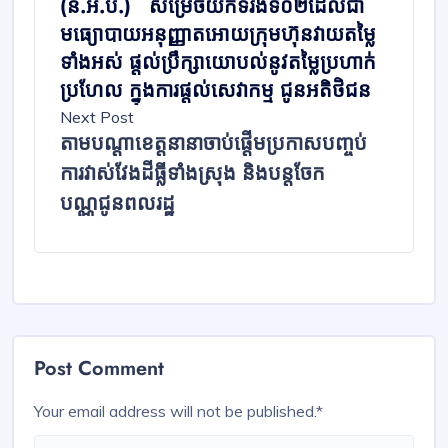
(ន.អ.ប.) សម្រេចយកទំរង់ទី០២ដែលជា
មធ្យោបាយអនុញ្ញាតអោយក្រុមហ៊ុនវាយតម្លៃ
ទាំងអស់ ផ្តល់ប្រឹក្សាយោបល់នូវតម្លៃប្រហាក់
ប្រហែល ក្នុងការផ្តល់សេវាកម្ម ជូនអតិថិជន
Next Post
តាមបណ្ដាខេត្តនានាចាប់ផ្ដើម​ប្រកាស​បញ្ចប់​
ការ​វាស់វែង​ដីធ្លីទាំងស្រុង​ និងបន្ត​ចែក​
បណ្ណជូនពលរដ្ឋ​
Post Comment
Your email address will not be published.
*