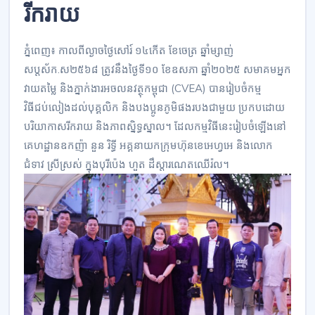
រីករាយ
ភ្នំពេញ៖ កាលពីល្ងាចថ្ងៃសៅរ៍ ១៤កើត ខែចេត្រ ឆ្នាំម្សាញ់
សប្តស័ក.ស២៥៦៨ ត្រូវនឹងថ្ងៃទី១០ ខែឧសភា ឆ្នាំ២០២៥ សមាគមអ្នក
វាយតម្លៃ និងភ្នាក់ងារអចលនវត្ថុកម្ពុជា (CVEA) បានរៀបចំកម្ម
វិធីជប់លៀងដល់បុគ្គលិក និងបងប្អូនភូមិផងរបងជាមួយ ប្រកបដោយ
បរិយាកាសរីករាយ និងភាពស្និទ្ធស្នាល។ ដែលកម្មវិធីនេះរៀបចំឡើងនៅ
គេហដ្ឋានឧកញ៉ា នួន រិទ្ធី អគ្គនាយកក្រុមហ៊ុនខេអេហ្វអេ និងលោក
ជំទាវ ស្រីស្រស់ ក្នុងបុរីប៉េង ហួត ដឹស្តារណេតឈើរ៉ល។