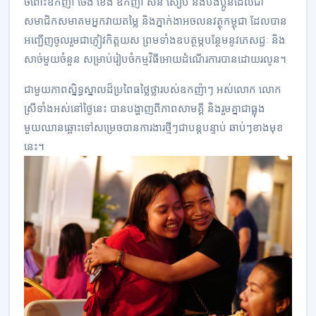
ចំពោះឧកញ៉ា ចេង ខេង ឧកញ៉ា សន សៀប និងបងប្អូនដែលជា
សមាជិកសមាគមអ្នកវាយតម្លៃ និងភ្នាក់ងាអចលនវត្ថុកម្ពុជា ដែលបាន
អញ្ជើញចូលរួមជាភ្ញៀវកិត្តយស ព្រមទាំងឧបត្ថម្ភបន្ថែមនូវភេសជ្ជៈ និង
សាច់មួយចំនួន សម្រាប់រៀបចំកម្មវិធីអោយដំណើរការបានដោយរលូន។
ជាមួយភាពស្និទ្ធស្នាលដ៏ប្រពៃធថ្លៃថ្លារបស់ឧកញ៉ាៗ អស់លោក លោក
ស្រីទាំងអស់នៅថ្ងៃនេះ បានបង្ហាញពីភាពសាមគ្គី និងរួមគ្នាជាធ្លុង
មួយឈានឆ្ពោះទៅសម្រេចបានការងារថ្មីៗជាបន្តបន្ទាប់ ឆាប់ៗខាងមុខ
នេះ។