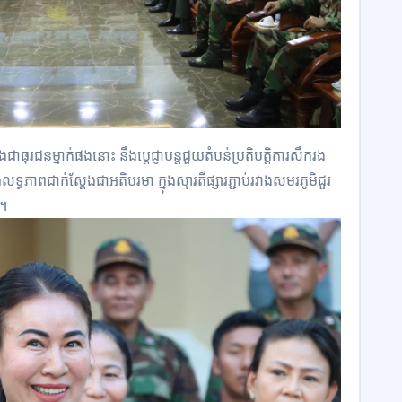
ជាធុរជនម្នាក់ផងនោះ នឹងប្ដេជ្ញាបន្តជួយតំបន់ប្រតិបត្តិការសឹករង
ទ្ធភាពជាក់ស្ដែងជាអតិបរមា ក្នុងស្មារតីផ្សារភ្ជាប់រវាងសមរភូមិជួរ
 ។