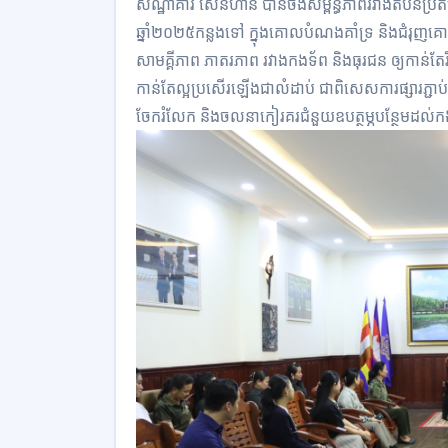
សណ្ឋាគារ សែនហាន បានចងសម្ព័ន្ធភាពរវាងតំបន់ប្រតិបត
ឆ្នាំ២០២៥កន្លងទៅ ក្នុងគោលបំណងគាំទ្រ និងជំរុញ
សាមគ្គីភាព ភាតរភាព រវាងកងទ័ព និងធុរជន ឲ្យកាន់តែរ
កាន់តែល្អប្រសើរឡើងជាលំដាប់ ជាពិសេសការផ្សារភ្ជា
ចែករំលែក និងចលនាកៀរគរជំនួយឧបត្ថម្ភបន្ថែមដល់ក