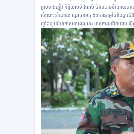
ព្រមទំាងភ្ញៀវ កិត្តិយសទំាងអស់ ដែលបានចំណាយពេលវ
សំណេះសំណាល សួរសុខទុក្ខ ដល់កងកម្លាំងនិងជួបជុំពិស
ញ៉ាំងឲ្យបរិយាកាសនាពេលនេះ មានភាពអធិកអធម ស្និទ្