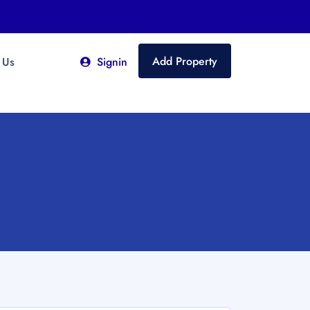
Add Property
 Us
Signin