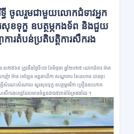
ទ្ធី ចូលរួមជាមួយលោកជំទាវអ្នក
ុខទុក្ខ ឧបត្ថម្ភកងទ័ព និងជួយ
្ជាការតំបន់ប្រតិបត្តិការសឹករង
ញ់ ព.ស២៥៦៩ ត្រូវនឹងថ្ងៃទី១៦ ខែមិថុនា ឆ្នាំ២០២៥ លោកជំទាវ អ៊ាត
នកឧកញ៉ា អ៊ាន អេឡែន អគ្គនាយិកា សណ្ឋាគារ សែនហាន បានចុះ
ើម្បីសំណេះសំណាល សួរសុខទុក្ខ ឧបត្ថម្ភថវិកា គ្រឿងឧបភោគ
ិវេណសឹករងខេត្តដែលមានចំនួនជាង៥ពាន់ម៉ែត្រផងដែរ ។