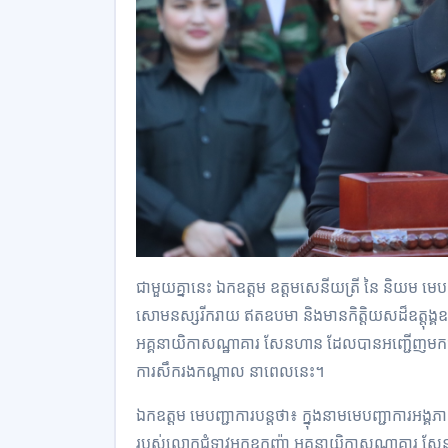
ជាមួយគ្នានេះ ឯកឧត្តម ឧត្តមសេនីយត្រី នៃ និយម មេបញ្
សោមនស្សរីករាយ ឥតឧបមា និងមានកិត្តិយសដ៏ឧត្តុង្គឧ
អគ្គនាយិកាសណ្ឋាគារ សែនហាន ដែលបានអញ្ជើញមកជួប
ការសឹករងកណ្តាល នាពេលនេះ។
ឯកឧត្តម មេបញ្ជាការបន្តថា៖ ក្នុងនាមមេបញ្ជាការអង្គភា
របស់លោកជំទាវអ្នកឧកញ៉ា អគ្គនាយិកាសណ្ឋាគារ ស