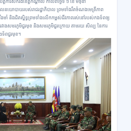
្តិការសឹករងខេត្តកណ្ដាល កាលពីថ្ងៃទី ១ ខែ មិថុនា
គោលនយោបាយរបស់រាជរដ្ឋាភិបាល ព្រមទាំងរឹតចំណងមេត្រីភាព
ឹងមាំ និងជិតស្និទ្ធព្រមទាំងលើកកម្ពស់ជីវភាពរស់នៅរបស់កងទ័ពឲ្យ
ប់រវាងសមរភូមិជួរមុខ និងសមរភូមិជួរក្រោយ តាមរយៈសិល្បៈនៃការ
ងទ័ពជួរមុខ។