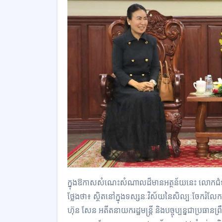
ក្នុងឱកាសសំណេះសំណាលដ៏មានអត្ថន័យនេះ លោកជំទា
ថ្លែងថា៖ ស្ថិតនៅក្នុងទស្សនៈវិស័យនៃសិល្បៈចែករំលែ
ហ៊ុន សែន អតីតនាយករដ្ឋមន្ត្រី និងបច្ចុប្បន្នជាប្រធានព