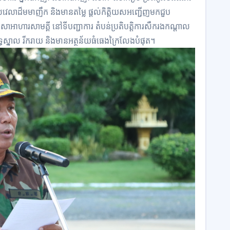
េលាដ៏មមាញឹក និងមានតម្លៃ ផ្តល់កិត្តិយសអញ្ជើញមកជួប
ាអាហារសាមគ្គី នៅទីបញ្ជាការ តំបន់ប្រតិបត្តិការសឹករងកណ្តាល
ធស្នាល រីករាយ និងមានអត្ថន័យធំធេងក្រៃលែងបំផុត។