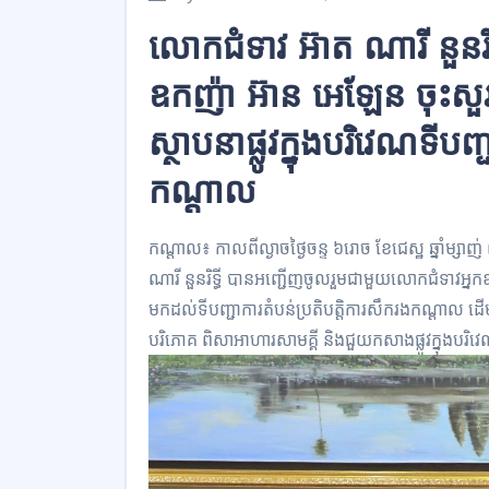
លោកជំទាវ អ៊ាត ណារី នួនរិ
ឧកញ៉ា អ៊ាន អេឡែន ចុះសួរស
ស្ថាបនាផ្លូវក្នុងបរិវេណទីបញ
កណ្ដាល
កណ្តាល៖ កាលពីល្ងាចថ្ងៃចន្ទ ៦រោច ខែជេស្ឋ ឆ្នាំម្សា
ណារី នួនរិទ្ធី បានអញ្ជើញចូលរួមជាមួយលោកជំទាវអ្
មកដល់ទីបញ្ជាការតំបន់ប្រតិបត្តិការសឹករងកណ្ដាល ដ
បរិភោគ ពិសាអាហារសាមគ្គី និងជួយកសាងផ្លូវក្នុងបរ