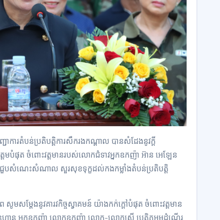
ជាការតំបន់ប្រតិបត្តិការសឹករងកណ្ដាល បានសំដែងនូវក្តី
ត្តមបំផុត ចំពោះវត្តមានរបស់លោកជំទាវអ្នកឧកញ៉ា អ៊ាន អេឡែន
សំណេះសំណាល សួរសុខទុក្ខដល់កងកម្លាំងតំបន់ប្រតិបត្តិ
ព សូមសម្តែងនូវគារវកិច្ចស្វាគមន៍ យ៉ាងកក់ក្តៅបំផុត ចំពោះវត្តមាន
ែនហាន អ្នកឧកញ៉ា លោកឧកញ៉ា លោក-លោកស្រី ប្រតិភូអមដំណើរ