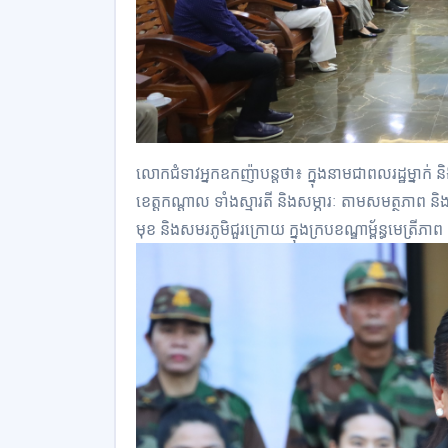
លោកជំទាវអ្នកឧកញ៉ាបន្តថា៖ ក្នុងនាមជាពលរដ្ឋម្នាក់ និង
ខេត្តកណ្ដាល ទាំងស្មារតី និងសម្ភារៈ តាមសមត្ថភាព និងល
មុខ និងសមរភូមិជួរក្រោយ ក្នុងក្របខណ្ឌាម្ព័ន្ធមេត្រីភាព