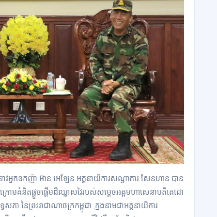
វអ្នកឧកញ៉ា អ៊ាន អេឡែន អគ្គនាយិការសណ្ឋាគារ សែនហាន បាន
កក្រោមគំនិតផ្ដួចផ្ដើមដ៏ឈ្លាសវៃរបស់សម្ដេចអគ្គមហាសេនាបតីតេជោ
្រឹទ្ធសភា នៃព្រះរាជាណាចក្រកម្ពុជា ,ក្នងនាមជាអគ្គនាយិការ