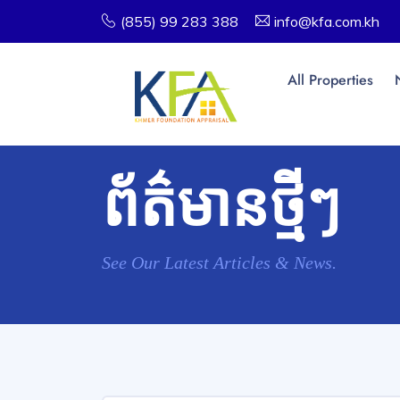
(855) 99 283 388
info@kfa.com.kh
All Properties
ព័ត៌មានថ្មីៗ
See Our Latest Articles & News.