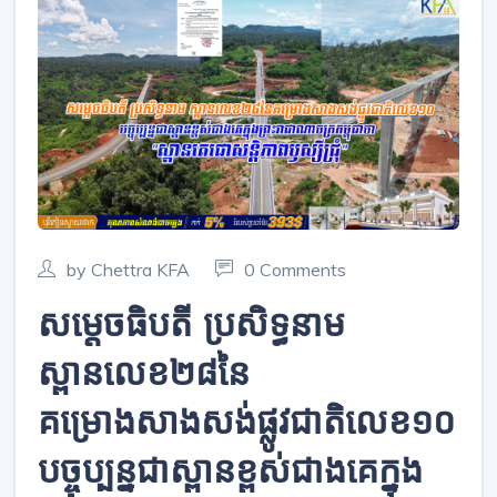
by Chettra KFA
0 Comments
សម្តេចធិបតី ប្រសិទ្ធនាម​
ស្ពានលេខ២៨នៃ
គម្រោងសាងសង់ផ្លូវជាតិលេខ១០​
បច្ចុប្បន្នជាស្ពានខ្ពស់ជាងគេក្នុង