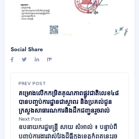
Social Share
PREV POST
គម្រោង​លើកកម្រិត​គុណភាពផ្លូវ​ជាតិលេខ៤៨
បាន​បញ្ចប់ការដ្ឋាន​ជាស្ថាពរ​ និង​ប្រគល់ជូន
ក្រសួង​សាធារ​ណកា​រ​និងដឹកជញ្ជូន​រួចរាល់​
Next Post
ឧបនាយករដ្ឋមន្ត្រី សាយ សំអាល់ ៖ បន្ទាប់ពី
បញ្ចប់ការងារវាស់វែងដីធ្លីក្នុងខេត្តកំពតនេះរួច