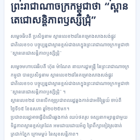
ព្រះរាជាណាចក្រកម្ពុជាថា​ “ស្ពាន
តេជោសន្តិភាពឫស្សីជ្រុំ”​
សម្តេចធិបតី ប្រសិទ្ធនាម​ ស្ពានលេខ២៨នៃគម្រោងសាងសង់ផ្លូវ
ជាតិលេខ១០​ បច្ចុប្បន្នជាស្ពានខ្ពស់ជាងគេក្នុងព្រះរាជាណាចក្រកម្ពុជាថា​
“ស្ពានតេជោសន្តិភាពឫស្សីជ្រុំ”​
សម្ដេចមហាបវរធិបតី​ ហ៊ុន​ ម៉ាណែត​ នាយករដ្ឋមន្ត្រី​ នៃព្រះរាជាណាចក្រ
កម្ពុជា​ បានប្រសិទ្ធនាម​ ស្ពានលេខ២៨នៃគម្រោងសាងសង់ផ្លូវ
ជាតិលេខ១០​ បច្ចុប្បន្នជាស្ពានខ្ពស់ជាងគេក្នុងព្រះរាជាណាចក្រកម្ពុជាថា​
“ស្ពានតេជោសន្តិភាពឫស្សីជ្រុំ”​ ។
ស្ពានលេខ២៨ បានបើកឲ្យប្រជាពលរដ្ឋឆ្លងកាត់ជាអចិន្ត្រៃយ៍ ចាប់ពី
ថ្ងៃទី១៥ ខែឧសភា ឆ្នាំ២០២៥មក។
ប្រជាពលរដ្ឋអាចធ្វើដំណើរឆ្លងកាត់ ឈប់ថតរូប ទស្សនាកម្សាន្តជាមួយ
ទិដ្ឋភាពស្ពានខ្ពស់ត្រដែត អមដោយដោយអ័ព្វ ព្រៃពឹក្សាខៀវស្រងាត់
ត្រជាក់ភ្នែក ក្រោមម្លប់ នៃសុខសន្តិភាព។