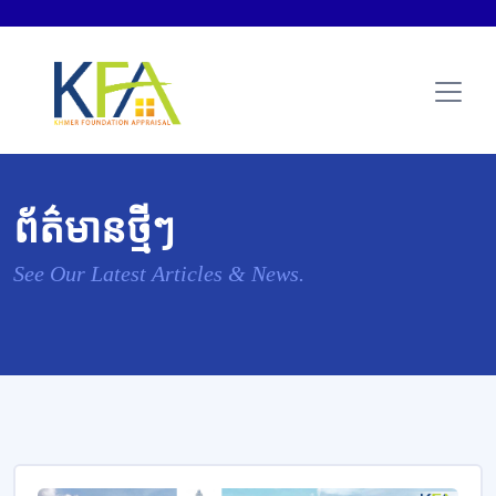
ព័ត៌មានថ្មីៗ
See Our Latest Articles & News.