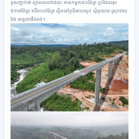
គួរបញ្ជាក់ថា ស្ពានលេខ២៨នេះ មានកម្ពស់៩០ម៉ែត្រ ប្រវែងសរុប
៥៣៧ម៉ែត្រ ទទឹង១០ម៉ែត្រ ស្ថិតនៅភូមិឆាយលូក ឃុំអូសោម ស្រុកវាល
វែង ខេត្តពោធិ៍សាត់។