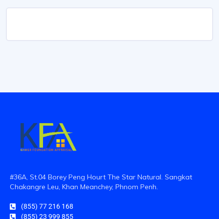
#36A, St.04 Borey Peng Hourt The Star Natural. Sangkat
Chakangre Leu, Khan Meanchey, Phnom Penh.
(855) 77 216 168
(855) 23 999 855