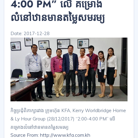
4:00 PM” លើ គម្រោង
លំនៅឋានមានតម្លៃសមរម្យ
Date: 2017-12-28
កិច្ចប្រជុំពិភាក្សារវាង ក្រុមហ៊ុន KFA, Kerry Worldbridge Home
& Ly Hour Group (28/12/2017) “2:00-4:00 PM” លើ
គម្រោងលំនៅឋានមានតម្លៃសមរម្យ
Source From: http://www.kfa.com.kh