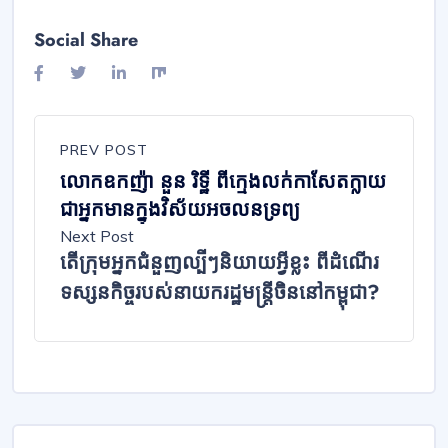
Social Share
PREV POST
លោក​ឧកញ៉ា នួន រិ​ទ្ឋី ពី​ក្មេង​លក់​កាសែត​ក្លាយ
ជា​អ្នកមាន​ក្នុង​វិស័យ​អចលនទ្រព្យ
Next Post
តើ​ក្រុម​អ្នក​ជំនួញ​ល្បីៗ​និយាយ​អ្វី​ខ្លះ ពី​ដំណើរ​
ទស្សន​កិច្ច​របស់​នាយក​រដ្ឋមន្ត្រី​ចិន​នៅ​កម្ពុជា?