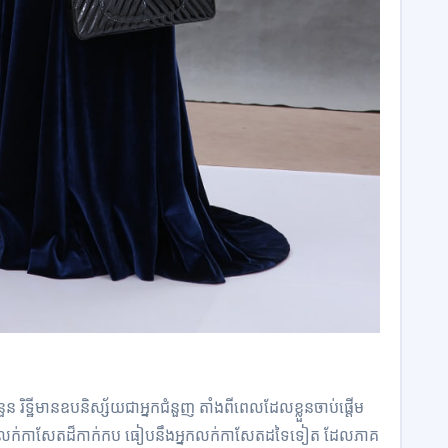
រិ​ទ្ឋី​មាន​ឧបនិស្ស័យ​ជា​អ្នកជំនួញ តាំងពី​ពេលដែល​ខ្លួន​ចាប់ផ្តើម​
អ្នកលក់កាសែត​ដ៏​កាក់កប ធៀប​នឹង​អ្នកលក់កាសែត​ដទៃទៀត ដែល​ភាគ