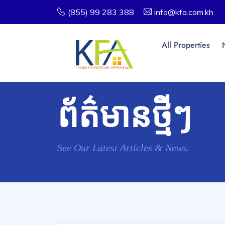
(855) 99 283 388
info@kfa.com.kh
All Properties
ព័ត៌មានថ្មីៗ
See Our Latest Articles & News.