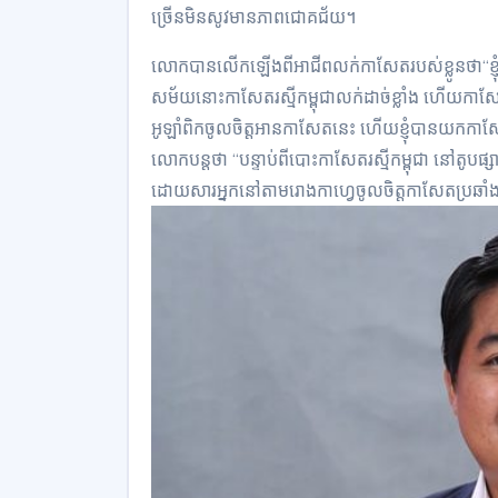
ច្រើន​មិនសូវមាន​ភាពជោគជ័យ។
លោក​បានលើកឡើង​ពី​អាជីព​លក់​កាសែត​របស់​ខ្លូន​ថា“
សម័យ​នោះ​កាសែត​រស្មី​កម្ពុជា​លក់ដាច់​ខ្លាំង ហើយ​កាសែត​
អូឡាំពិក​ចូលចិត្ត​អាន​កាសែត​នេះ ហើយ​ខ្ញុំ​បាន​យក​
លោក​បន្តថា “បន្ទាប់ពី​បោះ​កាសែត​រស្មី​កម្ពុជា នៅ​តូប​ផ្ស
ដោយសារ​អ្នក​នៅតាម​រោង​កាហ្វេ​ចូលចិត្ត​កាសែត​ប្រឆាំ