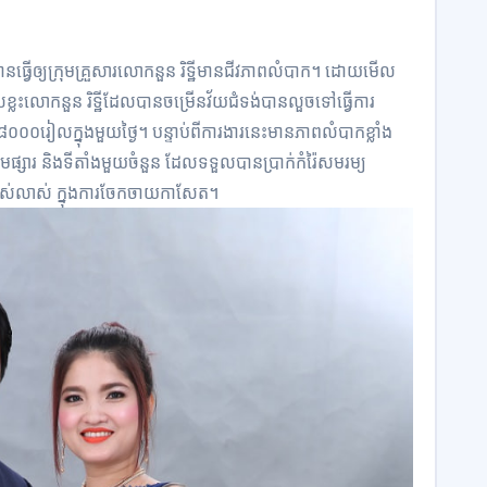
នធ្វើ​ឲ្យ​ក្រុមគ្រួសារ​លោក​នួន រិ​ទ្ឋី​មាន​ជីវភាព​លំបាក។ ដោយ​មើល
​លោក​នួន រិ​ទ្ឋី​ដែល​បាន​ចម្រើន​វ័យ​ជំទង់​បាន​លួច​ទៅធ្វើ​ការ​
០រៀល​ក្នុង​មួយថ្ងៃ។ បន្ទាប់ពី​ការងារ​នេះ​មាន​ភាពលំបាក​ខ្លាំង
ាម​ផ្សារ និង​ទីតាំង​មួយចំនួន ដែល​ទទួលបាន​ប្រាក់​កំ​រ៉ៃ​សមរម្យ
ស់លាស់ ក្នុងការ​ចែកចាយ​កាសែត។