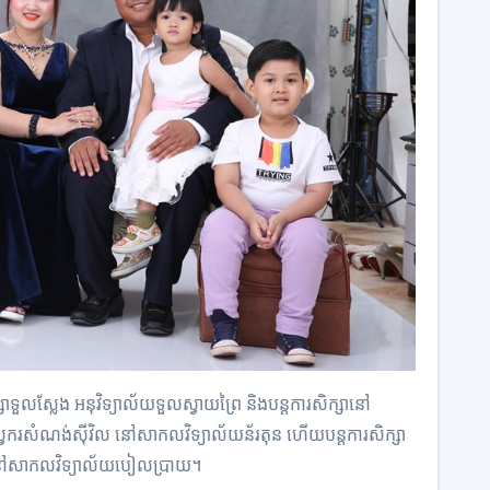
សា​ទួលស្លែង អនុវិទ្យាល័យ​ទួល​ស្វាយព្រៃ និង​បន្ត​ការសិក្សា​នៅ​
នែក​វិស្វករ​សំណង់​ស៊ីវិល នៅ​សាកលវិទ្យាល័យ​ន័​រ​តុ​ន ហើយ​បន្ត​ការសិក្សា​
រជាតិ​នៅ​សាកលវិទ្យាល័យ​បៀ​ល​ប្រាយ។