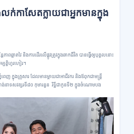
ង​លក់​កាសែត​ក្លាយជា​អ្នកមាន​ក្នុង​
តែ​ភាព​ឆ្លាត​វៃ និង​ការដើរ​លើផ្លូវ​ត្រូវ​ក្នុង​ឆាកជីវិត បានធ្វើ​ឲ្យ​បុគ្គល​នោះ​
ម្បត្តិ​ហូរហៀរ។
ំពេញ ក្នុង​គ្រួសារ ដែលមាន​ម្តាយ​ជា​អាជីវករ និង​ឪពុក​ជា​មន្ត្រី​
​នា​ទសវត្សរ​ទី៨០ កុមារ​នួន រិ​ទ្ឋី​ជា​កូន​ទី២ ក្នុងចំណោម​បង