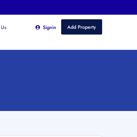
Add Property
 Us
Signin