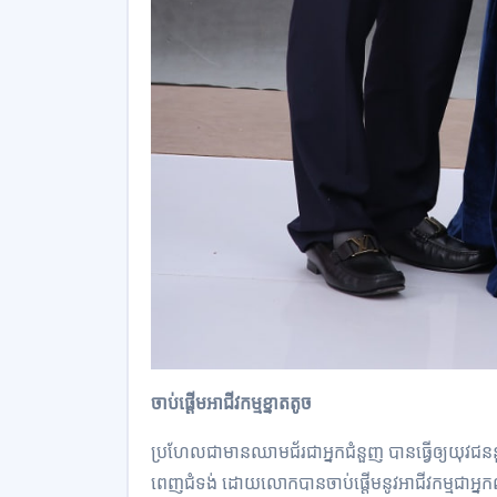
ចាប់ផ្តើម​អាជីវកម្ម​ខ្នាតតូច
ប្រហែល​ជាមាន​ឈាមជ័រ​ជា​អ្នកជំនួញ បានធ្វើ​ឲ្យ​យុវជន​នួន 
ពេញជំទង់ ដោយ​លោក​បានចាប់ផ្តើម​នូវ​អាជីវកម្ម​ជា​