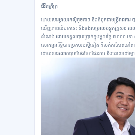
ជីវិត​ក្រីក្រ
ដោយសារ​ម្តាយ​រកស៊ី​តូចតាច និង​ឪពុក​ជា​មន្ត្រីរាជការ បា
ឃើញ​ភាពលំបាក​នេះ និង​ចង់​សម្រាល​បន្ទុក​គ្រូ​សារ ពេលខ្លះ
សំណង់ ដោយ​ទទួលបាន​ប្រាក់​ក្នុង​មួយថ្ងៃ ៧០០០ ទៅ ៨០០
លោក​នួន រិ​ទ្ឋី​បាន​ប្រក​បរបរ​ថ្មី​ទៀត គឺ​លក់​កាសែត​នៅត
ដោយសារ​លោក​បាន​បែងចែក​ផែនការ និង​គោលដៅ​ច្បា