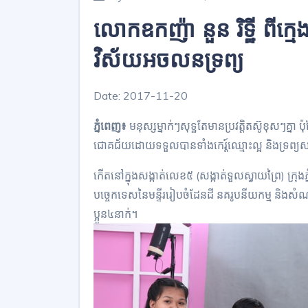
លោក​ឧកញ៉ា នួន រិ​ទ្ឋី ពី​ក្មេ
វិស័យ​អចលនទ្រព្យ
Date: 2017-11-20
ភ្នំពេញ៖
មនុស្សម្នាក់ៗសុ​ទ្ឋ​តែមាន​ប្រវត្តិ​តស៊ូខុសៗគ្នា ប៉ុន្
ជោគជ័យ​ដោយ​ទទួលបាន​ទាំង​កេ​រ្ត៍​ឈ្មោះ​ល្អ និង​ទ្រព្យស
កើត​នៅក្នុង​សង្កាត់​លេខ៥ (សង្កាត់​ទួល​ស្វាយព្រៃ) ក្រុងភ្ន
បច្ចេកទេស​នៃ​មន្ទីរ​រៀបចំ​ដែនដី នគរូបនីយកម្ម និង​សំណង់
ប្អូន៤នាក់។