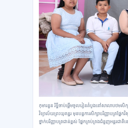
កុមារ​នួន រិ​ទ្ឋី​ចាប់ផ្តើម​ចូលរៀន​តំបូង​នៅ​សាលាបឋមសិក្
វិទ្យាល័យ​ព្រះ​យុគ​ន្ឋ​រ មុន​បន្ត​ការសិក្សា​បរិញ្ញាបត្រ​ផ្
ថ្នាក់​បរិញ្ញាបត្រ​ជាន់ខ្ពស់ ផ្នែក​គ្រប់គ្រង​ជំនួញ​អន្ត