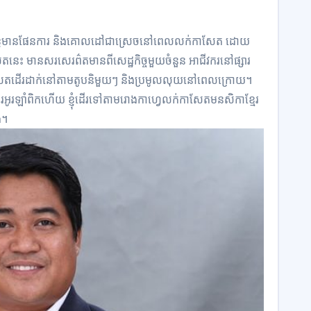
ខ្ញុំ​មាន​ផែនការ និង​គោលដៅ​ជាស្រេច​នៅពេល​លក់​កាសែត ដោយ​
នេះ មាន​សរសេរ​ព៌​ត​មាន​ពី​សេដ្ឋកិច្ច​មួយចំនួន អាជីវករ​នៅ​ផ្សារ​
កាសែត​ដើរ​ដាក់​នៅតាម​តូប​និមួយៗ និង​ប្រមូល​លុយ​នៅពេល​ក្រោយ។
ារ​អូរ​ឡាំ​ពិ​ក​ហើយ ខ្ញុំ​ដើរទៅ​តាម​រោង​កាហ្វេ​លក់​កាសែត​មនសិកា​ខ្មែរ
ង។