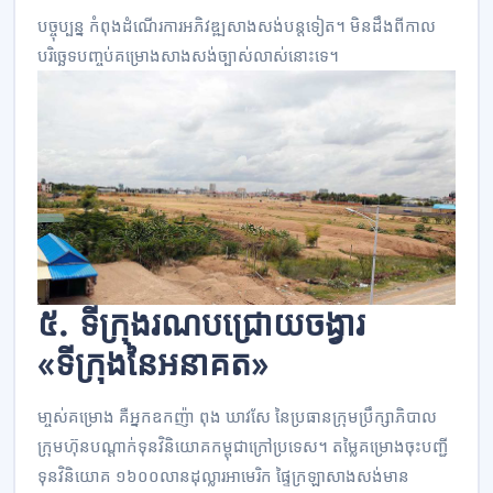
បច្ចុប្បន្ន កំពុង​ដំណើរការ​អភិវឌ្ឍ​សាងសង់​បន្ត​ទៀត។ មិន​ដឹង​ពី​កាល​
បរិច្ឆេទ​បញ្ចប់​គម្រោង​សាងសង់​ច្បាស់​លាស់​នោះ​ទេ។
៥. ទីក្រុង​រណប​ជ្រោយ​ចង្វារ
«ទីក្រុង​នៃ​អនាគត»
មា្ចស់​គម្រោង គឺ​អ្នកឧកញ៉ា ពុង ឃាវសែ នៃ​ប្រធាន​ក្រុមប្រឹក្សាភិបាល
ក្រុមហ៊ុន​បណ្តាក់​ទុន​វិនិយោគ​កម្ពុជា​ក្រៅ​ប្រទេស។ តម្លៃ​គម្រោង​ចុះ​បញ្ជី​
ទុន​វិនិយោគ ១៦០០​លាន​ដុល្លារ​អាមេរិក​ ផ្ទៃ​ក្រឡា​សាងសង់មាន​