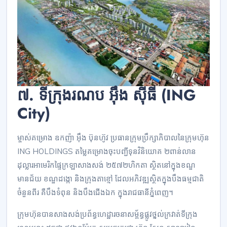
៧. ទីក្រុង​រណប អ៊ឹង ស៊ីធី (ING
City)
ម្ចាស់​គម្រោង ឧកញ៉ា អ៊ឹង ប៊ុន​ហ៊ូវ ប្រធាន​ក្រុមប្រឹក្សាភិបាល​នៃ​ក្រុមហ៊ុន
ING HOLDINGS តម្លៃ​គម្រោង​ចុះ​បញ្ជី​ទុន​វិនិយោគ ២​ពាន់​លាន​
ដុល្លារ​អាមេរិក​ផ្ទៃ​ក្រឡា​សាងសង់ ២៥៧២​ហិកតា ស្ថិត​នៅ​ក្នុង​ខណ្ឌ​​
មានជ័យ ខណ្ឌ​ដង្កោ និង​ក្រុង​តាខ្មៅ ដែល​អភិវឌ្ឍ​ស្ថិត​ក្នុង​បឹង​ធម្មជាតិ​
ចំនួន​ពីរ គឺ​បឹង​ទំពុន និង​បឹង​ជើងឯក ក្នុង​រាជ​ធានី​ភ្នំពេញ។
ក្រុមហ៊ុន​បាន​សាងសង់​ប្រព័ន្ធ​ហេដ្ឋា​រចនា​សម្ព័ន្ធ​ផ្លូវ​ថ្នល់​ក្រវាត់​ទីក្រុង​