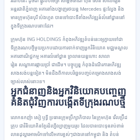
រណប​នេះ ដូចជា ផ្លូវ​៦០​ម៉ែត្រ សម្តេច​តេជោ ហ៊ុន សែន សាលារៀន​
អន្តរជាតិ​ភ្នំពេញ អគារ​តាំង​បង្ហាញ​រថយន្ត Mercedes ផ្ទះ​ល្វែង និង
មាន​ក្រុមហ៊ុន​បុរី ប៉េង​ហួត បាន​ទៅ​បោះ​ទីតាំង​អភិវឌ្ឍន៍​លំនៅដ្ឋាន​នៅ​
ក្នុង​ទីក្រុង​រណប​នោះ​ដែរ។
ក្រុមហ៊ុន ING HOLDINGS កំពុង​អភិវឌ្ឍ​តំបន់​នេះ​ឲ្យ​ក្លាយ​ទៅ​ជា​
ទីក្រុង​រណប​ថ្មី​មួយ​ប្រកប​ដោយ​ការ​ទាក់ទាញ​អ្នក​វិនិយោគ មជ្ឈមណ្ឌល​
អគារ​ពាណិជ្ជកម្ម អគារ​លំនៅដ្ឋាន ព្រលាន​យន្តហោះ សាលា
រៀន សណ្ឋាគារ​ផ្កាយ​ប្រាំ​ ជាដើម។ បច្ចុប្បន្ន កំពុង​ដំណើរការ​អភិវឌ្ឍ​
សាងសង់​បន្ត​ទៀត។ មិន​ដឹង​ពី​កាល​បរិច្ឆេទ​បញ្ចប់​គម្រោង​សាងសង់​
ច្បាស់​លាស់​នោះ​ទេ។
អ្នក​ជំនាញ​និង​អ្នក​វិនិយោគ​បញ្ចេញ​
គំនិត​ជុំវិញ​ការ​បង្កើត​ទីក្រុង​រណប​ថ្មី
លោក​ឧកញ៉ា សៀ ឫទី្ធ ប្រធាន​ក្រុមប្រឹក្សាភិបាល នៃ​ក្រុមហ៊ុន វើលប្រ៊ីដ
គ្រុប ជា​វិនិយោគិន​ខ្មែរ​ដ៏​ល្បីល្បាញ​មួយ​រូប ដែល​បាន​បោះទុន​រាប់​ពាន់​
លាន​ដុល្លារ​អាមេរិក​ទៅ​លើ​អគារ​ខ្ពស់ៗ​ជាង​គេ​នៅ​កម្ពុជា និង តំបន់​