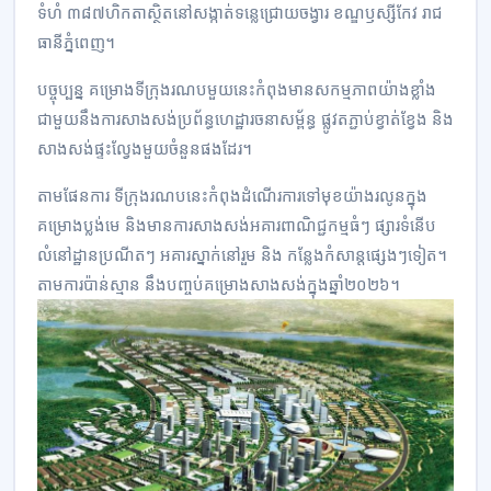
ទំហំ ៣៨៧​ហិកតា​ស្ថិត​នៅ​សង្កាត់​ទន្លេ​ជ្រោយ​ចង្វារ ខណ្ឌ​ឫស្សីកែវ រាជ​
ធានី​ភ្នំពេញ។
បច្ចុប្បន្ន គម្រោង​​ទីក្រុង​​រណប​​មួយ​នេះ​កំពុង​មាន​សកម្មភាព​យ៉ាង​ខ្លាំង​​
ជាមួយ​នឹង​ការ​សាងសង់​ប្រព័ន្ធ​ហេដ្ឋា​រចនា​សម្ព័ន្ធ ផ្លូវ​តភ្ជាប់​​ខ្វាត់​ខ្វែង និង​
សាងសង់​ផ្ទះ​ល្វែង​មួយ​ចំនួន​ផងដែរ។
តាម​ផែនការ​ ទីក្រុង​រណប​នេះ​កំពុង​ដំណើរការ​ទៅ​មុខ​យ៉ាង​រលូន​ក្នុង​
គម្រោង​ប្លង់មេ និង​មាន​ការ​សាងសង់​អគារ​ពាណិជ្ជ​កម្ម​ធំៗ ផ្សារ​ទំនើប
លំនៅដ្ឋាន​ប្រណីតៗ អគារ​ស្នាក់​នៅ​រួម និង កន្លែងកំសាន្តផ្សេងៗទៀត។
តាម​ការ​ប៉ាន់​ស្មាន នឹង​​បពា្ចប់​គម្រោង​សាងសង់​ក្នុង​ឆ្នាំ​២០២៦។