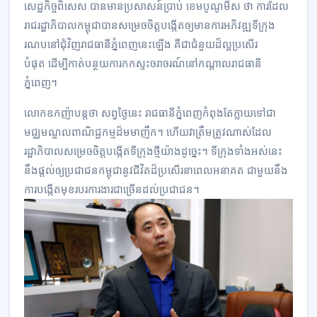
សេដ្ឋកិច្ច​ពិសេស បាន​មាន​ប្រសាសន៍​បា្រប់ ខេមបូណូមីស ថា ការ​ដែល​
រាជ​រដ្ឋាភិបាល​កម្ពុជា​បាន​សម្រេច​ចិត្ត​បង្កើត​ឲ្យ​មាន​ការ​អភិវឌ្ឍ​ទីក្រុង​
រណប​នៅ​ជុំវិញ​រាជ​ធានី​ភ្នំពេញ​នេះ​ឡើង គឺ​ជា​ជំនួយ​ដ៏​ល្អ​ប្រសើរ​
បំផុត ដើម្បី​កាត់​បន្ថយ​ការ​កក​ស្ទះ​ចរាចរណ៍​នៅ​កណ្តាល​រាជ​ធានី​
ភ្នំពេញ។
លោក​ឧកញ៉ា​បន្តថា សព្វ​ថ្ងៃ​នេះ រាជ​ធានី​ភ្នំពេញ​កំពុង​តែ​ក្លាយ​ទៅ​ជា​
មជ្ឈមណ្ឌល​ពាណិជ្ជកម្ម​ដ៏​មមាញឹក។ ហើយ​វា​ត្រឹមត្រូវ​ណាស់​ដែល​
រដ្ឋាភិបាល​សម្រេច​ចិត្ត​បង្កើត​ទីក្រុង​ថ្មី​យ៉ាង​ដូច្នេះ។ ទីក្រុង​ទាំង​អស់​នេះ
នឹង​​ផ្តល់​ឲ្យ​ប្រជាជន​កម្ពុជា​នូវ​ជីវិត​ដ៏​ប្រសើរ​នា​ពេល​អនាគត ជាមួយ​នឹង​
ការ​បង្កើត​មុខរបរ​ការងារ​ជា​ច្រើន​ដល់​ប្រជាជន។