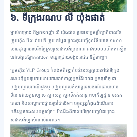
៦. ទីក្រុង​រណប លី យ៉ុងផាត់
ម្ចាស់​គម្រោង គឺ​អ្នក​ឧកញ៉ា លី យ៉ុងផាត់ ប្រធាន​ក្រុមប្រឹក្សាភិបាល​នៃ
ក្រុមហ៊ុន អិល វ៉ាយ ភី គ្រុប តម្លៃ​គម្រោង​ចុះ​បញ្ជី​ទុន​វិនិយោគ ១៥០០​
លាន​ដុល្លារ​អាមេរិក​ផ្ទៃ​ក្រឡា​សាងសង់​ប្រមាណ ជាង​១០០០​ហិកតា ស្ថិត​
នៅ​សង្កាត់​ព្រែកតាសេក ខណ្ឌ​ជ្រោយចង្វារ រាជ​ធានី​ភ្នំពេញ។
ក្រុមហ៊ុន YLP Group កំពុង​អភិវឌ្ឍ​តំបន់​នេះ​ឲ្យ​ក្លាយ​ទៅ​ជា​ទីក្រុង​
រណប​ថ្មី​មួយ​ប្រកប​ដោយ​ការ​ទាក់ទាញ​អ្នក​វិនិយោគ អ្នក​ធុរកិច្ច ជា​
មជ្ឈមណ្ឌល​ពាណិជ្ជកម្ម​ មជ្ឈមណ្ឌល​កំសាន្ត​ទេសចរណ៍​ដោយ​មាន​
ទីលាន​វាយ​កូនហ្គោល សួនសត្វ សួន​ទឹក​កំសាន្ត ពហុកីឡដ្ឋាន មរតក​
តេជោ និង​សណ្ឋាគារ​ផ្កាយ​ប្រាំ​ជាដើម។ បច្ចុប្បន្នកំពុងដំណើរការ
អភិវឌ្ឍសាងសង់​បន្ត​​ទៀត។ មិន​ដឹង​ពី​កាល​បរិច្ឆេទ​បញ្ចប់​គម្រោង​
សាងសង់​ច្បាស់​លាស់​នោះ​ទេ។