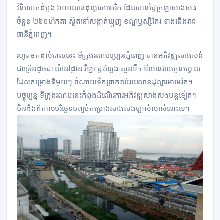
វិនិយោគ​ដំបូង ៦០០​លាន​ដុល្លារ​អាមេរិក ដែល​មាន​ផ្ទៃ​ក្រឡា​សាងសង់​
ចំនួន ២៦០​ហិកតា ស្ថិត​នៅ​សង្កាត់​ឃ្មួញ ខណ្ឌ​ឫស្សីកែវ ខាង​ជើង​រាជ​
ធានី​ភ្នំពេញ។
រហូត​មក​ដល់​ពេល​នេះ ទីក្រុង​រណប​ហ្គ្រេន​ភ្នំពេញ បាន​អភិវឌ្ឍសាងសង់​
ជា​ច្រើន​ដូចជា លំនៅដ្ឋាន វីឡា ផ្ទះល្វែង សួនទឹក ទីលាន​វាយ​កូន​ហ្គោល
ដែល​គម្រោង​នីមួយៗ ចំណាយ​ទឹក​ប្រាក់​រាប់​រយ​លាន​ដុល្លារ​អាមេរិក។
បច្ចុប្បន្ន ទីក្រុង​រណប​នេះ​កំពុង​ដំណើរការ​អភិវឌ្ឍ​សាងសង់​បន្ត​ទៀត។
មិន​ដឹង​ពី​កាល​បរិច្ឆេទ​បញ្ចប់​គម្រោង​សាងសង់​ច្បាស់​លាស់​នោះ​ទេ។