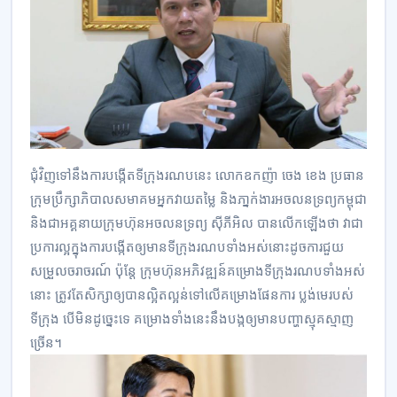
ជុំវិញ​ទៅ​នឹង​ការ​បង្កើត​ទីក្រុង​រណប​នេះ លោក​ឧកញ៉ា ចេង ខេង ប្រធាន​
ក្រុមប្រឹក្សាភិបាល​សមាគម​អ្នក​វាយ​តម្លៃ និង​ភា្នក់ងារ​អចលន​ទ្រព្យ​កម្ពុជា
និង​ជា​អគ្គនាយ​ក្រុមហ៊ុន​អចលន​ទ្រព្យ ស៊ីភីអិល បាន​លើក​ឡើង​ថា វា​ជា​
ប្រការ​ល្អ​ក្នុង​ការ​បង្កើត​ឲ្យ​មាន​ទីក្រុង​រណប​ទាំង​អស់​នោះ​ដូចការ​ជួយ​
សម្រួល​ចរាចរណ៍ ប៉ុន្តែ ក្រុមហ៊ុន​អភិវឌ្ឍន៍​គម្រោង​ទីក្រុង​រណប​ទាំង​អស់​
នោះ ត្រូវ​តែ​សិក្សា​ឲ្យ​បាន​ល្អិត​ល្អន់​ទៅ​លើ​គម្រោង​ផែនការ ប្លង់មេ​​របស់​
ទីក្រុង បើ​មិន​ដូច្នេះ​ទេ គម្រោង​ទាំង​នេះ​នឹង​បង្ក​ឲ្យ​មាន​បញ្ហា​ស្មុគស្មាញ​
ច្រើន។