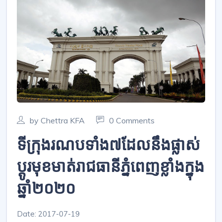
by Chettra KFA
0 Comments
ទីក្រុង​រណប​ទាំង​៧​ដែល​នឹង​ផ្លាស់​
ប្តូរ​មុខ​មាត់​រាជ​ធានី​ភ្នំពេញ​ខ្លាំង​ក្នុង​
ឆ្នាំ២០២០
Date: 2017-07-19