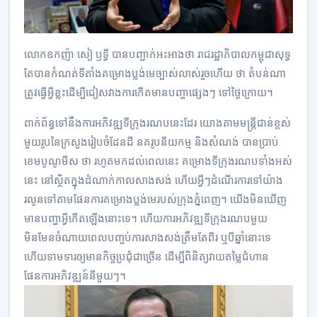
លោក​ឧកញ៉ា សៀ ឫទ្ធី បាន​បញ្ជាក់​អះអាង​ថា រាជ​រដ្ឋាភិបាល​កម្ពុជា​សុទ្ធ​
តែ​បាន​កំណត់​ទីតាំង​គម្រោង​ប្លង់​មេ​ច្បាស់​លាស់​រួច​ហើយ ថា តំបន់​ណា​
ត្រូវ​ធ្វើ​អ្វី​ខ្លះ​ដើម្បី​ជៀសវាង​ការ​កើត​មាន​បញ្ហា​ផ្សេងៗ ទៅ​ថ្ងៃ​ក្រោយ។
ពាក់ព័ន្ធ​ទៅ​នឹង​ការ​អភិវឌ្ឍ​ទីក្រុង​រណប​នេះ​ដែរ យោង​តាម​មន្ត្រី​ជាន់​ខ្ពស់​
មួយ​រូប​នៃ​ក្រសួង​រៀបចំ​ដែនដី នគរូបនីយ​កម្ម និង​សំណង់ បាន​ប្រាប់
ខេមបូណូមីស ថា រហូត​មក​ដល់​ពេលនេះ គម្រោង​ទីក្រុង​រណប​ទាំង​អស់​
នេះ នៅ​ស្ថិត​ក្នុង​ដំណាក់​កាល​សាង​សង់ ហើយ​អ្វីៗ​ដំណើរការ​ទៅ​យ៉ាង​
រលូន​ទៅ​តាម​ផែនការ​គម្រោង​ប្លង់​មេ​របស់​ក្រុង​ភ្នំពេញ។ យើង​មិន​ឃើញ​
មាន​បញ្ហា​អ្វី​កើត​ឡើង​នោះ​ទេ។ ហើយ​ការ​អភិវឌ្ឍ​ទីក្រុង​រណប​មួយ
មិនមែន​ចំណាយ​ពេល​បញ្ចប់​ការ​សាងសង់​ត្រឹម​តែ​ពីរ ឬ​បី​ឆ្នាំ​នោះ​ទេ
ហើយ​ទាមទារ​ឲ្យ​មាន​កិច្ច​ប្រជុំ​ជា​ច្រើន ដើម្បី​ពិនិត្យ​វាយ​តម្លៃ​ជំហាន​
ផែនការ​អភិវឌ្ឍន៍​នីមួយៗ។