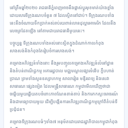
នៅ​ត្រឹម​ឆ្នាំ​២០២០ រាជ​ធានី​ភ្នំពេញ​អាច​នឹង​ផ្លាស់ប្តូរ​មុខ​មាត់​យ៉ាង​ខ្លាំង​
ដោយសារ​ទីក្រុង​រណប​ចំនួន ៧ ដែល​ស្ថិត​នៅជាប់។ ទីក្រុង​រណប​ទាំង​
នេះ​នឹង​ចំណាយ​ទឹក​ប្រាក់​អស់​រាប់​រយ​ពាន់​លាន​ដុល្លារ​អាមេរិក ដែល​នឹង​​
លេច​ត្រដែត​ឡើង នៅ​តាម​ជាយ​រាជ​ធានី​មួយ​នេះ។
បច្ចុប្បន្ន ទីក្រុង​រណប​ទាំង​អស់​នោះ​ស្ថិត​ក្នុង​ដំណាក់​កាល​កំពុង​
សាងសង់​និង​កំពុង​តែ​រៀបចំ​ការ​សាងសង់។
គម្រោង​អភិវឌ្ឍន៍​ទាំង​នោះ នឹង​រួម​បញ្ចូល​គម្រោង​អភិវឌ្ឍន៍​លំនៅដ្ឋាន​
និង​តំបន់​ពាណិជ្ជកម្ម អគារ​រដ្ឋបាល មជ្ឈមណ្ឌល​ផ្សារ​ទំនើប ក្លឹប​ហាត់​
បា្រណ ព្រមទាំង​សួន​ឧស្សាហកម្ម សាលារៀន មន្ទីរ​ពេទ្យ និង​សេវា​
សាធារណៈ​ផ្សេងទៀត ដែល​មន្ត្រី​សាធារណៈ​កម្ពុជា​មើល​ឃើញ​ថា​ជា​
ចម្លើយ​មួយ​ឆ្លើយ​តប​ចំពោះ​ភាព​ណែន​តាន់តាប់ និង​ការ​កក​ស្ទះ​ចរាចរណ៍​
និង​ជា​មធ្យោបាយ​មួយ ដើម្បី​បង្កើន​ការ​អភិវឌ្ឍ​ពាណិជ្ជ​កម្ម​ក្រៅ​ពី​តំបន់​ទី
ប្រជុំជន។
គម្រោង​ទីក្រុង​រណប​ធំៗ​ទាំង​​៧ អនុម័ត​ដោយ​រាជ​រដ្ឋាភិបាល​កម្ពុជា​កំពុង​