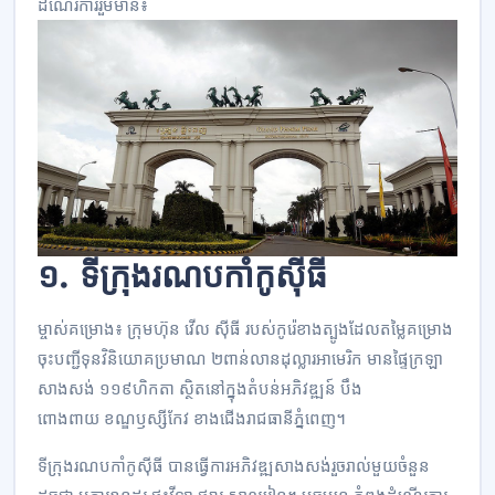
ដំណើរការ​រួម​មាន៖
១. ទីក្រុង​រណប​កាំកូស៊ីធី
ម្ចាស់​គម្រោង៖ ក្រុមហ៊ុន វើល ស៊ីធី របស់​កូរ៉េ​ខាង​ត្បូង​ដែល​តម្លៃ​គម្រោង​
ចុះ​បញ្ជី​ទុន​វិនិយោគ​ប្រមាណ ២​ពាន់​លាន​ដុល្លារ​អាមេរិក មាន​ផ្ទៃ​ក្រឡា​
សាងសង់ ១១៩​ហិកតា ស្ថិត​នៅ​ក្នុង​តំបន់​អភិវឌ្ឍន៍ បឹង​
ពោងពាយ ខណ្ឌ​ឫស្សីកែវ ខាង​ជើង​រាជ​ធានី​ភ្នំពេញ។
ទីក្រុង​រណប​កាំកូស៊ីធី បាន​ធ្វើការ​អភិវឌ្ឍ​សាងសង់​រួច​រាល់​មួយ​ចំនួន