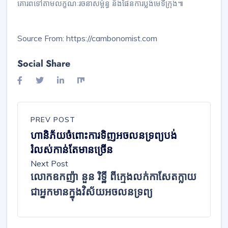
គោរព​​ទៅ​តាម​​លក្ខណៈ​​រចនា​​សម្ព័ន្ធ និង​ផែនការ​ប្លង់មេ​ទីក្រុង៕
Source From: https://cambonomist.com
Social Share
PREV POST
ហានិភ័យ​ចំពោះ​ការ​ទិញ​អចលនទ្រព្យ​បង់​
រំលស់​កាន់តែ​មាន​ច្រើន
Next Post
លោក​ឧកញ៉ា នួន រិ​ទ្ឋី ពី​ក្មេង​លក់​កាសែត​ក្លាយ
ជា​អ្នកមាន​ក្នុង​វិស័យ​អចលនទ្រព្យ