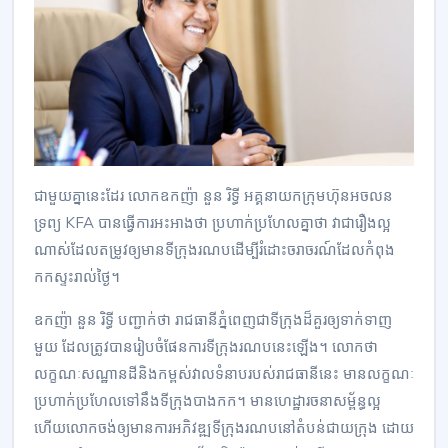
ជាមួយ​គ្នា​នេះ​ដែរ លោក​ឧកញ៉ា នួន រិទ្ធី អគ្គនាយក​ក្រុមហ៊ុន​អចលន​
ទ្រព្យ KFA បាន​ធ្វើការ​អះអាង​ថា ប្រហាក់​ប្រហែល​គ្នា​ថា វា​ជា​រឿង​ល្អ​
ណាស់​ដែល​តម្រូវ​ឲ្យ​មាន​ទីក្រុង​រណប​ដើម្បី​រំដោះ​ចរាចរណ៍​ដែល​កំពុង​
កកស្ទះ​រាល់​ថ្ងៃ។
ឧកញ៉ា នួន រិទ្ធី បញ្ជាក់​ថា រាជ​ធានី​ភ្នំពេញ​ជា​ទីក្រុង​ដ៏​គួរ​ឲ្យទាក់ទាញ
មួយ ដែលត្រូវបានរៀបចំ​ផែនការ​ទីក្រុង​រណប​នេះ​ឡើង។ លោក​ថា
លក្ខណៈ​សណ្ឋាន​ដី​និង​កម្ពស់​វាល​ទំនាប​របស់​រាជ​ធានី​នេះ មាន​លក្ខណៈ​
ប្រហាក់​ប្រហែល​ទៅ​នឹង​ទីក្រុង​បាងកក។ មាន​ហេដ្ឋា​រចនា​សម្ព័ន្ធ​ល្អ
ហើយ​លោក​ចង់​ឲ្យ​មាន​ការ​អភិវឌ្ឍ​ទីក្រុង​រណប​នៅ​តំបន់​ជាយ​ក្រុង ដោយ​​