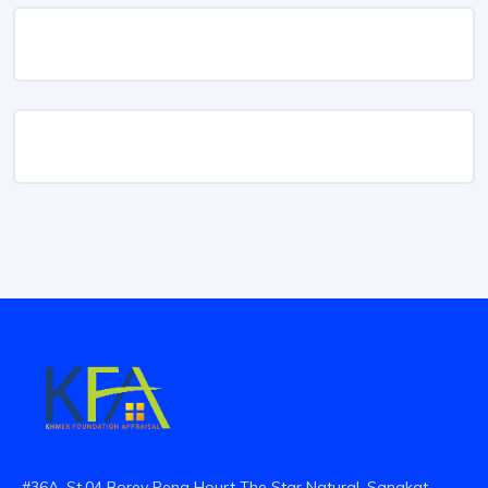
#36A, St.04 Borey Peng Hourt The Star Natural. Sangkat