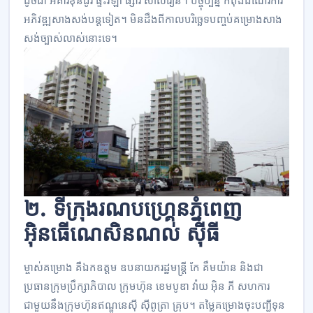
ដូចជា អគារ​ខុនដូរ ផ្ទះ​វីឡា ផ្សារ សាលរៀន។ បច្ចុប្បន្ន កំពុង​ដំណើរការ​
អភិវឌ្ឍ​សាងសង់​បន្ត​ទៀត។ មិន​ដឹង​ពី​កាល​បរិច្ឆេទ​បញ្ចប់​គម្រោង​សាង​
សង់​ច្បាស់​លាស់​នោះ​ទេ។
២. ទីក្រុង​រណប​ហ្គ្រេន​ភ្នំពេញ
អ៊ិនធើណេសិនណល់ ស៊ីធី
ម្ចាស់​គម្រោង គឺ​ឯកឧត្តម ឧបនាយក​រដ្ឋមន្រ្តី កែ គឹមយ៉ាន និង​ជា​
ប្រធាន​ក្រុមប្រឹក្សាភិបាល ក្រុមហ៊ុន ខេមបូឌា វ៉ាយ អ៊ិន ភី សហការ​
ជាមួយ​នឹង​ក្រុមហ៊ុន​ឥណ្ឌូនេស៊ី ស៊ីពូត្រា គ្រុប។ តម្លៃ​គម្រោង​​ចុះ​​បញ្ជី​​ទុន​