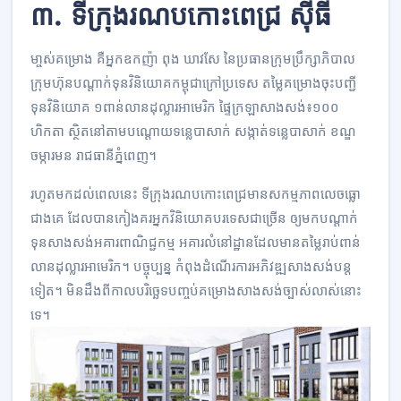
៣. ទីក្រុង​រណប​កោះពេជ្រ ស៊ីធី
មា្ចស់​គម្រោង គឺ​អ្នក​ឧកញ៉ា ពុង ឃាវសែ នៃ​ប្រធាន​ក្រុមប្រឹក្សា​ភិបាល​
ក្រុមហ៊ុន​បណ្តាក់​ទុន​វិនិយោគ​កម្ពុជា​ក្រៅ​ប្រទេស តម្លៃ​គម្រោង​ចុះ​បញ្ជី​
ទុន​វិនិយោគ ១​ពាន់​លាន​ដុល្លារ​អាមេរិក ផ្ទៃ​ក្រឡា​សាងសង់៖១០០​
ហិកតា ស្ថិត​នៅ​តាម​បណ្តោយ​ទន្លេ​បាសាក់ សង្កាត់​ទន្លេ​បាសាក់ ខណ្ឌ​
ចម្ការមន រាជ​ធានី​ភ្នំពេញ។
រហូត​មក​ដល់​ពេល​នេះ ទីក្រុង​រណប​កោះពេជ្រ​មាន​សកម្មភាព​លេច​ធ្លោ​
ជាង​គេ ដែល​បាន​កៀងគរ​អ្នក​វិនិយោគ​បរទេស​ជា​​ច្រើន ឲ្យ​មក​បណ្តាក់​
ទុន​សាងសង់​អគារ​ពាណិជ្ជ​កម្ម អគារ​លំនៅ​ដ្ឋាន​ដែល​មាន​តម្លៃ​រាប់​ពាន់​
លាន​ដុល្លារ​អាមេរិក។ បច្ចុប្បន្ន កំពុង​ដំណើរការ​អភិវឌ្ឍ​សាងសង់​បន្ត​
ទៀត។ មិន​ដឹង​ពី​កាល​បរិច្ឆេទ​បញ្ចប់​គម្រោង​សាងសង់​ច្បាស់​លាស់​នោះ​
ទេ។