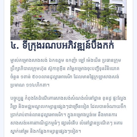
៤. ទីក្រុង​​រណប​​អភិវឌ្ឍន៍​​បឹងកក់
ម្ចាស់​គម្រោង​សាងសង់ ឯកឧត្តម ឧកញ៉ា ឡៅ ម៉េងឃិន ប្រធាន​ក្រុម
ប្រឹក្សាភិបាល​ក្រុមហ៊ុន ស៊ូកាគូអ៊ីន តម្លៃ​គម្រោង​ចុះ​បញ្ជី​ទុន​វិនិយោគ​
ចំនួន ១ពាន់ ៥០០​លាន​ដុល្លារ​អាមេរិក ដែល​មាន​ផ្ទៃ​ក្រឡា​សាងសង់​​
ប្រមាណ ១១៤​ហិកតា។
បច្ចុប្បន្ន កំពុង​តែ​ដំណើរការ​សាងសង់​សំណង់​លំនៅដ្ឋាន ខុនដូ ផ្ទះ​ល្វែង
វីឡា និង​មជ្ឈមណ្ឌល​កម្សាន្ត​ផ្សេងៗ​ជា​ច្រើន​ទៀត ដែល​បាន​ចំណាយ​ទឹក​
ប្រាក់​រាប់​ពាន់​លាន​ដុល្លារ​អាមេរិក។ ក្នុង​គម្រោង​ប្លង់មេ នឹង​មាន​ការ​
សាងសង់​អគារ​ពាណិជ្ជកម្ម​ធំៗ ផ្សារ​ទំនើប លំនៅដ្ឋាន​ប្រណីតៗ អគារ​
ស្នាក់នៅ​រួម និង​កន្លែង​កម្សាន្ត​ផ្សេងៗ​ទៀត។