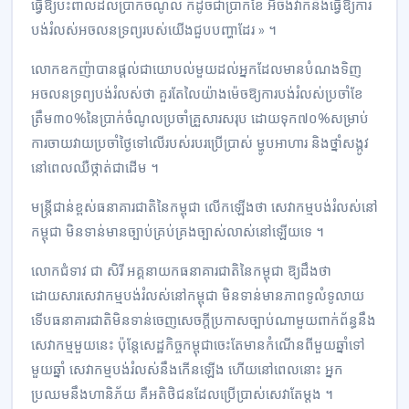
ធ្វើ​ឱ្យ​ប៉ះពាល់​ដល់​ប្រាក់​ចំណូល ក៏​ដូច​ជា​ប្រាក់ខែ អីចឹង​វា​ក៏​នឹង​ធ្វើ​ឱ្យ​ការ​
បង់​រំលស់​អចលនទ្រព្យ​របស់​យើង​ជួប​បញ្ហា​ដែរ » ។
លោក​ឧកញ៉ា​បាន​ផ្ដល់​ជា​យោបល់​មួយ​ដល់​អ្នក​ដែល​មាន​បំណង​ទិញ​
អចលនទ្រព្យ​បង់​រំលស់​ថា គួរតែ​លៃ​យ៉ាងម៉េច​ឱ្យ​ការ​បង់​រំលស់​ប្រចាំខែ
ត្រឹម​៣០%​នៃ​ប្រាក់​ចំណូល​ប្រចាំ​គ្រួសារ​សរុប ដោយ​ទុក​៧០%​សម្រាប់​
ការ​ចាយវាយ​ប្រចាំ​ថ្ងៃ​ទៅ​លើ​របស់របរ​ប្រើប្រាស់ ម្ហូបអាហារ និង​ថ្នាំសង្កូវ​
នៅ​ពេល​ឈឺ​ថ្កាត់​ជាដើម ។
មន្ត្រីជាន់ខ្ពស់​ធនាគារជាតិ​នៃ​កម្ពុជា លើក​ឡើង​ថា សេវាកម្ម​បង់​រំលស់​នៅ​
កម្ពុជា មិន​ទាន់​មានច្បាប់​គ្រប់គ្រង​ច្បាស់លាស់​នៅឡើយ​ទេ ។
លោក​ជំទាវ ជា សិរី អគ្គនាយក​ធនាគារជាតិ​នៃ​កម្ពុជា ឱ្យ​ដឹង​ថា
ដោយសារ​សេវាកម្ម​បង់​រំលស់​នៅ​កម្ពុជា មិន​ទាន់​មាន​ភាពទូលំទូលាយ
ទើប​ធនាគារជាតិ​មិន​ទាន់​ចេញ​សេចក្តី​ប្រកាស​ច្បាប់​ណាមួយ​ពាក់ព័ន្ធ​នឹង​
សេវាកម្ម​មួយ​នេះ ប៉ុន្តែ​សេដ្ឋកិច្ច​កម្ពុជា​ចេះ​តែ​មាន​កំណើន​ពី​មួយ​ឆ្នាំទៅ​
មួយ​ឆ្នាំ សេវាកម្ម​បង់​រំលស់​នឹង​កើនឡើង ហើយ​នៅ​ពេល​នោះ អ្នក​
ប្រឈម​នឹង​ហានិភ័យ គឺ​អតិថិជន​ដែល​ប្រើប្រាស់​សេវា​តែ​ម្ដង ។