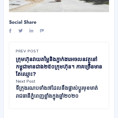
Social Share
PREV POST
ក្រុមហ៊ុន​វាយតម្លៃ​និង​ភ្នាក់ងារ​អចលន​វត្ថុ​នៅ​
កម្ពុជា​មាន​ជាង​២៥០​ក្រុមហ៊ុន។ ​ភាគច្រើន​មាន​
តែ​ឈ្មោះ?
Next Post
ទីក្រុង​រណប​ទាំង​៧​ដែល​នឹង​ផ្លាស់​ប្តូរ​មុខ​មាត់​
រាជ​ធានី​ភ្នំពេញ​ខ្លាំង​ក្នុង​ឆ្នាំ២០២០