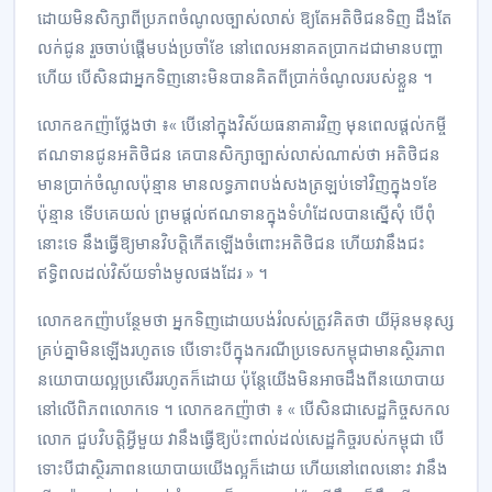
ដោយ​មិន​សិក្សា​ពី​ប្រភព​ចំណូល​ច្បាស់លាស់ ឱ្យ​តែ​អតិថិជន​ទិញ ដឹង​តែ​
លក់​ជូន រួច​ចាប់ផ្ដើម​បង់​ប្រចាំខែ នៅ​ពេល​អនាគត​ប្រាកដជា​មាន​បញ្ហា​
ហើយ បើសិនជា​អ្នកទិញ​នោះ​មិន​បាន​គិត​ពី​ប្រាក់​ចំណូល​របស់​ខ្លួន ។
លោក​ឧកញ៉ា​ថ្លែង​ថា ៖« បើ​នៅ​ក្នុង​វិស័យ​ធនាគារ​វិញ មុន​ពេល​ផ្ដល់​កម្ចី​
ឥណទាន​ជូន​អតិថិជន គេ​បាន​សិក្សា​ច្បាស់លាស់​ណាស់​ថា អតិថិជន​
មាន​ប្រាក់​ចំណូល​ប៉ុន្មាន មាន​លទ្ធភាព​បង់​សង​ត្រឡប់​ទៅ​វិញ​ក្នុង​១​ខែ​
ប៉ុន្មាន ទើប​គេ​យល់ ព្រម​ផ្ដល់​ឥណទាន​ក្នុង​ទំហំ​ដែល​បាន​ស្នើ​សុំ បើ​ពុំ
នោះ​ទេ នឹង​ធ្វើ​ឱ្យ​មាន​វិបត្តិ​កើតឡើង​ចំពោះ​អតិថិជន ហើយ​វា​នឹង​ជះ​
ឥទ្ធិពល​ដល់​វិស័យ​ទាំងមូល​ផង​ដែរ » ។
លោក​ឧកញ៉ា​បន្ថែម​ថា អ្នកទិញ​ដោយ​បង់​រំលស់​ត្រូវ​គិត​ថា យីអ៊ុន​មនុស្ស​
គ្រប់​គ្នា​មិន​ឡើង​រហូត​ទេ បើ​ទោះបី​ក្នុង​ករណី​ប្រទេស​កម្ពុជា​មាន​ស្ថិរភាព​
នយោបាយ​ល្អ​ប្រសើរ​រហូត​ក៏​ដោយ ប៉ុន្តែ​យើង​មិន​អាច​ដឹង​ពី​នយោបាយ​
នៅ​លើ​ពិភពលោក​ទេ ។ លោក​ឧកញ៉ា​ថា ៖ « បើសិនជា​សេដ្ឋកិច្ច​សកល
លោក ជួប​វិបត្តិ​អ្វីមួយ វា​នឹង​ធ្វើ​ឱ្យ​ប៉ះពាល់​ដល់​សេដ្ឋកិច្ច​របស់​កម្ពុជា បើ​
ទោះបីជា​ស្ថិរភាព​នយោបាយ​យើង​ល្អ​ក៏​ដោយ ហើយ​នៅ​ពេល​នោះ វា​នឹង​