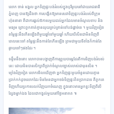
លោក ចាន់ មង្គល អ្នកទិញ​ផ្ទះ​បង់​រំលស់​ក្នុង​បុរី​មួយ​នៅ​ជាយ​រាជធានី​
ភ្នំពេញ បានឱ្យ​ដឹង​ថា ការ​បង្កើត​ឱ្យ​មាន​សេវា​ទិញ​ផ្ទះ​បង់​រំលស់​ពី​ក្រុម
ហ៊ុន​នានា គឺជា​ការ​ផ្ដល់​ឱកាស​មួយ​ដល់​អ្នក​ដែល​មាន​ចំណូល​ទាប និង​
មធ្យម ព្រោះ​ពួក​គាត់​គ្មាន​លុយ​គ្រប់គ្រាន់​ទៅ​បង់​ផ្ដាច់​ទេ ។ មួយវិញទៀត
តម្លៃ​ផ្ទះ​នឹង​កើនឡើង​ពី​មួយ​ឆ្នាំទៅ​មួយ​ឆ្នាំ ហើយ​បើសិនជា​មិន​ទិញ​ពី​
ពេល​នេះ​ទៅ តម្លៃ​ផ្ទះ​នឹង​កាន់តែ​កើនឡើង ព្រម​ជាមួយ​ទីតាំង​ក៏​កាន់តែ​
ឆ្ងាយ​ទៅ​ៗ​ផង​ដែរ ។
ទន្ទឹម​នឹង​នោះ លោក​បាន​បង្ហាញ​ពី​ការ​ព្រួយបារម្ភ​ដែរ​ពី​ការ​ទិញ​បង់​រំលស់​
នេះ ដោយ​មិន​បាន​សិក្សា​ពី​ប្រាក់​ចំណូល​ច្បាស់លាស់​ជា​មុន​សិន ។
ម្យ៉ាងវិញទៀត លោក​មើលឃើញ​ថា អ្នកទិញ​ផ្ទះ​មួយ​ចំនួន​ដោយ​គ្មាន​
ប្រាក់​កក់​ដូច​លោក​ដែរ មិនមែន​ជា​អ្នក​ចង់​ទិញ​ផ្ទះ​ពិតប្រាកដ​ទេ គឺ​ពួក​គេ​
ទិញ​ហើយ​ប្រកាស​លក់​វិញ​យកចំណេញ ក្នុង​នោះ​មាន​អ្នកខ្លះ​ទិញ​ពីរ​បី​
ល្វែង​ម្នាក់ឯង ដែល​ជា​កង្វល់​មួយ​នៅ​ថ្ងៃ​អនាគត ៕