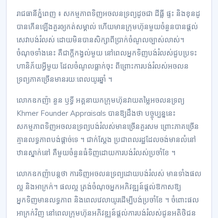
រាជធានី​ភ្នំពេញ ៖ សកម្មភាព​ទិញ​អចលនទ្រព្យ​ដូច​ជា ដីធ្លី ផ្ទះ និង​ខុន​ដូ
បាន​កើនឡើង​គួរ​ឲ្យ​កត់សម្គាល់ ហើយ​មាន​ក្រុមហ៊ុន​មួយ​ចំនួន​បាន​ផ្ដល់​
សេវា​បង់​រំលស់ ដោយ​មិន​បាន​សិក្សា​ពី​ប្រាក់​ចំណូល​ច្បាស់លាស់​។
ចំណុច​ទាំងនេះ គឺជា​ក្ដី​កង្វល់​មួយ នៅ​ពេល​អ្នកទិញ​បង់​រំលស់​ជួប​ប្រទះ​
ហានិភ័យ​អ្វីមួយ ដែល​ចំណូល​ធ្លាក់​ចុះ ពីព្រោះ​ការ​បង់​រំលស់​អចលន
ទ្រព្យ​ភាគច្រើន​មាន​រយៈពេល​យូរ​ឆ្នាំ ។
លោក​ឧកញ៉ា នួន ឫ​ទ្ធី អគ្គនាយក​ក្រុមហ៊ុន​វាយតម្លៃ​អចលនទ្រព្យ
Khmer Founder Appraisals បានឱ្យ​ដឹង​ថា បច្ចុប្បន្ន​នេះ
សកម្មភាព​ទិញ​អចលនទ្រព្យ​បង់​រំលស់​មាន​ច្រើន​គួរសម ព្រោះ​ភាគច្រើន​
គ្មាន​លទ្ធភាព​បង់​ផ្ដាច់​ទេ ។ ជាក់ស្ដែង ប្រជាពលរដ្ឋ​ដែល​ចង់​មាន​លំនៅ​
ឋាន​ស្នាក់​នៅ គឺ​មួយ​ចំនួន​ធំ​ទិញ​ដោយ​ការ​បង់​រំលស់​ប្រចាំខែ ។
លោក​ឧកញ៉ា​បន្ត​ថា ការ​ទិញ​អចលនទ្រព្យ​ដោយ​បង់​រំលស់ មាន​ទាំង​ផល​
ល្អ និង​អាក្រក់​។ ផល​ល្អ ត្រង់​ចំណុច​អ្នក​អភិវឌ្ឍន៍​ផ្ដល់​ឱកាស​ឱ្យ​
អ្នកទិញ​មាន​លទ្ធភាព និង​ពេលវេលា​យូរ​ដើម្បី​បង់​ប្រចាំខែ ។ ចំពោះ​ផល​
អាក្រក់​វិញ នៅ​ពេល​ក្រុមហ៊ុន​អភិវឌ្ឍន៍​ផ្ដល់​ការ​បង់​រំលស់​ជូន​អតិថិជន