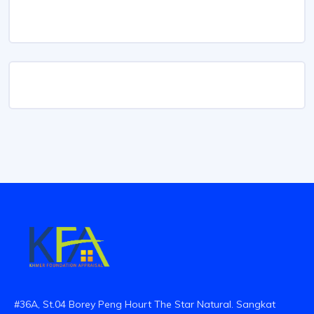
#36A, St.04 Borey Peng Hourt The Star Natural. Sangkat