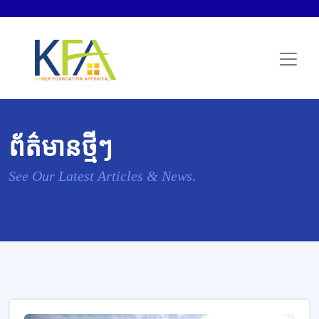
ព័ត៌មានថ្មីៗ
See Our Latest Articles & News.