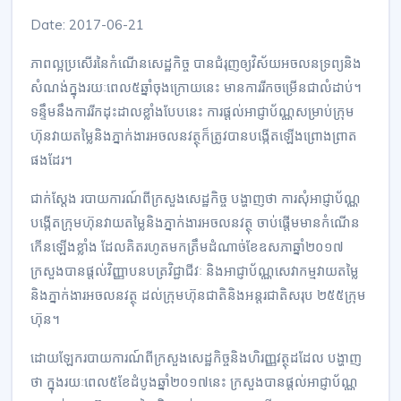
Date: 2017-06-21
ភាព​ល្អ​ប្រសើរ​នៃ​កំណើន​សេដ្ឋកិច្ច បាន​ជំរុញ​ឲ្យ​វិស័យ​អចលនទ្រព្យ​និង​
សំណង់​ក្នុង​រយៈ​ពេល​៥​ឆ្នាំ​ចុង​ក្រោយ​នេះ មាន​ការ​រីក​ចម្រើន​ជា​លំដាប់។
ទន្ទឹម​នឹង​ការ​រីក​ដុះដាល​ខ្លាំង​បែប​នេះ ការ​ផ្តល់​អាជ្ញាប័ណ្ណ​សម្រាប់​ក្រុម
ហ៊ុន​វាយ​តម្លៃ​និង​ភ្នាក់ងារ​អចលន​វត្ថុ​ក៏​ត្រូវ​បាន​បង្កើត​ឡើង​ព្រោង​ពា្រត​
ផង​ដែរ។
ជាក់ស្តែង របាយការណ៍​ពី​ក្រសួង​សេដ្ឋកិច្ច បង្ហាញ​ថា ការ​សុំ​អាជ្ញាប័ណ្ណ​
បង្កើត​ក្រុមហ៊ុន​វាយ​តម្លៃ​និង​ភ្នាក់ងារ​អចលន​វត្ថុ ចាប់​ផ្តើម​មាន​កំណើន​
កើន​ឡើង​ខ្លាំង ដែល​គិត​រហូត​មក​ត្រឹម​ដំណាច់​ខែ​ឧសភា​ឆ្នាំ​២០១៧
ក្រសួង​បាន​ផ្តល់​វិញ្ញាបនបត្រ​វិជ្ជាជីវៈ និង​អាជ្ញាប័ណ្ណ​សេវាកម្ម​វាយ​តម្លៃ​
និង​ភ្នាក់ងារ​អចលន​វត្ថុ ដល់​ក្រុមហ៊ុន​ជាតិ​និង​អន្តរ​ជាតិ​សរុប ២៥៥​ក្រុម
ហ៊ុន។
ដោយ​ឡែក​របាយការណ៍​ពី​ក្រសួង​សេដ្ឋកិច្ច​និង​ហិរញ្ញ​វត្ថុ​ដដែល បង្ហាញ​
ថា ក្នុង​រយៈ​ពេល​៥​ខែ​ដំបូង​ឆ្នាំ​២០១៧​នេះ ក្រសួង​បាន​ផ្តល់​អាជ្ញាប័ណ្ណ​