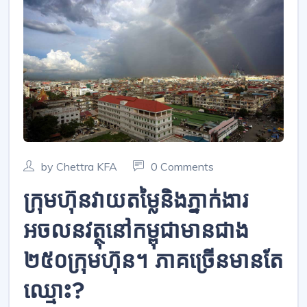
by Chettra KFA
0 Comments
ក្រុមហ៊ុន​វាយតម្លៃ​និង​ភ្នាក់ងារ​
អចលន​វត្ថុ​នៅ​កម្ពុជា​មាន​ជាង​
២៥០​ក្រុមហ៊ុន។ ​ភាគច្រើន​មាន​តែ​
ឈ្មោះ?