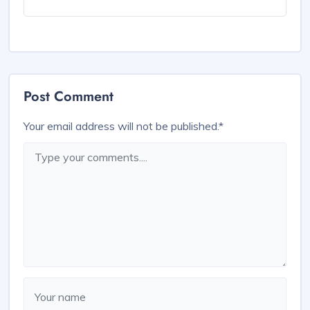
Post Comment
Your email address will not be published.
*