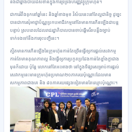
និង​ជា​ឆ្នាំង​បាយ​ដ៏​សំខាន់​ក្នុង​ការ​ទ្រទ្រង់​ហិរញ្ញ​វត្ថុ​ក្រុមហ៊ុន។
ជា​ការ​រំពឹង​ទុក​នៅ​ឆ្នាំ​នេះ និង​ឆ្នាំ​ខាង​មុខ វិស័យ​នេះ​នៅ​តែ​ល្អ​ជានិច្ច ដូច្នេះ​
បាន​ជា​ការ​សុំ​អាជ្ញា​ប័ណ្ណ​ប្រកប​អាជីវកម្ម​នៅ​តែ​មាន​ការ​កើន​ឡើង​ជា​បន្ត​
បន្ទាប់ ស្រប​ពេល​ដែល​រាជ​រដ្ឋាភិបាល​បាន​ចាប់​ផ្តើម​រឹត​បន្តឹង​ច្បាប់​
ទាក់ទង​ទៅ​នឹង​ការ​ចុះ​បញ្ជី​នេះ។
ត្បិត​មាន​ការ​កើន​ឡើង​នៃ​ក្រុមហ៊ុន​កាន់​តែ​ច្រើន​ធ្វើ​ឲ្យ​ការ​ផ្តល់​សេវា​កម្ម​
កាន់តែ​មាន​គុណភាព​ល្អ និង​ធ្វើ​ឲ្យ​ការ​ប្រកួត​ប្រជែង​កាន់​តែ​ខ្លាំងក្លា​ជាង​
មុន​ក៏​ដោយ ប៉ុន្តែ លោក​នៅ​តែ​អះអាង​ថា នៅ​ក្នុង​ទីផ្សារ​សម្រាប់​ការ​ផ្តល់​
សេវាកម្ម​នេះ​មាន​ក្រុមហ៊ុន​ប្រមាណ​២០​ភាគរយ​ប៉ុណ្ណោះ​ដែល​មាន​
សកម្មភាព​ជាង​គេ និង ៨០​ភាគរយ​ផ្សេង​ទៀត​មាន​តែ​ឈ្មោះ​ប៉ុណ្ណោះ។