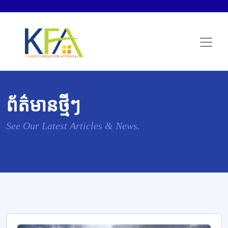
ព័ត៌មានថ្មីៗ
See Our Latest Articles & News.