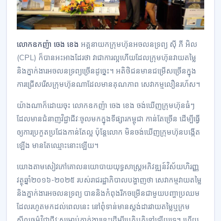
លោក​ឧកញ៉ា ចេង ខេង
អគ្គនាយក​ក្រុមហ៊ុន​អចលនទ្រព្យ ស៊ី ភី អិល
(CPL) ក៏​បាន​អះអាង​ដែរ​ថា វា​ជា​ការ​ល្អ​ហើយ​ដែល​ក្រុមហ៊ុន​វាយ​តម្លៃ
និង​ភ្នាក់ងារ​អចលន​ទ្រព្យ​ច្រើន​ដូច្នេះ។ អតិថិជន​មាន​ជម្រើស​ច្រើន​ក្នុង​
ការ​ជ្រើសរើស​ក្រុមហ៊ុន​ណា​ដែល​មាន​គុណភាព សេវាកម្ម​លឿន​រហ័ស។
យ៉ាង​ណា​ក៏​ដោយ​ចុះ លោក​ឧកញ៉ា ចេង ខេង ចង់​ឃើញ​ក្រុមហ៊ុន​ធំៗ​
ដែល​មាន​ជំនាញ​វិជ្ជាជីវៈ​ចូល​មក​ក្នុង​ទីផ្សារ​កម្ពុជា កាន់​តែ​ច្រើន ដើម្បី​ធ្វើ​
ឲ្យ​ការ​ប្រកួត​ប្រជែង​កាន់​តែ​ល្អ ប៉ុន្តែ​លោក ​មិន​ចង់​ឃើញ​ក្រុមហ៊ុន​បង្កើត​
ឡើង មាន​តែ​ឈ្មោះ​នោះ​ឡើយ។
យោង​តាម​សៀវភៅ​គោល​នយោបាយ​យុទ្ធសាស្រ្ត​អភិវឌ្ឍន៍​វិស័យ​ហិរញ្ញ​
វត្ថុ​ឆ្នាំ​២០១៦-​២០២៥ របស់​រាជ​រដ្ឋាភិបាល​បង្ហាញ​ថា សេវាកម្ម​វាយ​តម្លៃ​
និង​ភ្នាក់ងារ​អចលន​ទ្រព្យ បាន​និង​កំពុង​រីក​ចម្រើន​ជាមួយ​បញ្ហា​ប្រឈម
ដែល​រហូត​មក​ដល់​ពេល​នេះ នៅ​ពុំទាន់​មាន​ស្តង់ដារ​វាយ​តម្លៃ​ឬ​ក្រម​
សីលធម៌​វិជ្ជាជីវៈ​សម្រាប់​ភ្នាក់ងារ​នេះ​ដើម្បី​ប្រតិបត្តិ​នៅ​ឡើយ​ទេ។ ហើយ​