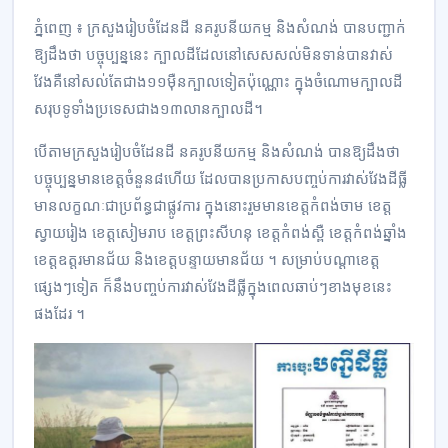
ភ្នំពេញ ៖ ក្រសួងរៀបចំដែនដី នគរូបនីយកម្ម​ និងសំណង់ បានបញ្ជាក់​
ឱ្យដឹងថា បច្ចុប្បន្ននេះ ក្បា​ល​​ដី​ដែលនៅសេសសល់មិនទាន់​បានវាស់
វែងគឺនៅសល់តែ​ជាង​១១ម៉ឺន​ក្បាលទៀត​ប៉ុណ្ណោះ ក្នុង​ចំណោម​ក្បាលដី​
សរុបទូទាំង​ប្រទេសជាង​១៣លានក្បាលដី។
បើតាមក្រសួង​រៀបចំដែនដី​ នគរូបនីយកម្ម​ និងសំណង់ បានឱ្យដឹងថា​
បច្ចុប្បន្នមាន​ខេត្ត​ចំនួន៨​ហើយ ដែលបានប្រកាស​បញ្ចប់ការ​វាស់វែង​ដីធ្លី
មានលក្ខណៈជាប្រព័ន្ធជាផ្លូវការ ក្នុងនោះរួមមានខេត្តកំពង់ចាម ខេត្ត
ស្វាយរៀង ខេត្ត​សៀមរាប ខេត្ត​ព្រះសីហនុ ខេត្តកំពង់ស្ពឺ ខេត្តកំពង់ឆ្នាំង
ខេត្ត​ឧត្តរមានជ័យ និងខេត្តបន្ទាយ​មានជ័យ ។ សម្រាប់​បណ្ដាខេត្ត​
ផ្សេងៗទៀត ក៏នឹង​បញ្ចប់​ការ​វាស់វែង​ដីធ្លី​ក្នុងពេលឆាប់ៗ​ខាងមុខ​នេះ​
ផងដែរ ។