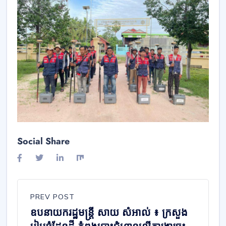
Social Share
PREV POST
ឧបនាយករដ្ឋមន្ត្រី សាយ សំអាល់ ៖ ក្រសួង