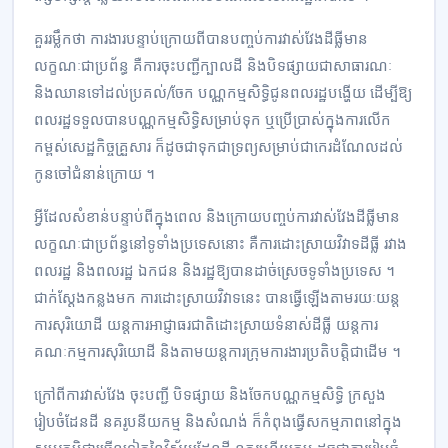
គួរ​រម្លឹកថា ការងារ​បន្ទាប់ក្រោយពីបានបញ្ចប់​ការ​វាស់វែង​ដីធ្លី​មាន
លក្ខណៈជា​ប្រព័ន្ធ គឺការ​ចុះបញ្ជីក្បាល​ដី និង​បិទផ្សាយ​ជាសាធារណៈ
និងឈានទៅដល់​ប្រគល់​/ចែក​ បណ្ណកម្មសិទ្ធិ​ជូនពលរដ្ឋ​បង្ហើយ​ ដើម្បីឱ្យ
ពលរដ្ឋ​ទទួលបានបណ្ណកម្មសិទ្ធិ​សម្រាប់ទុក ឬប្រើប្រាស់​ក្នុងការ​លើក
កម្ពស់​សេដ្ឋកិច្ចគ្រួសារ ក៏ដូចជា​ទុកជា​ទ្រព្យ​សម្រាប់ជាកេរដំណែល​ដល់
កូនចៅជំនាន់​ក្រោយ ។
អ្វីដែល​សំខាន់​បន្ទាប់ពីក្នុងពេល​ និងក្រោយបញ្ចប់ការ​វាស់វែងដីធ្លី​មាន
លក្ខណៈជា​ប្រព័ន្ធនៅទូទាំង​ប្រទេ​ស​​នោះ គឺការ​ដោះស្រាយវិវាទដីធ្លី រវាង
ពលរដ្ឋ​ និងពលរដ្ឋ ឯកជន ​និង​រដ្ឋ​ឱ្យបានដាច់​ស្រេច​ទូទាំងប្រទេស ។
ជាក់ស្ដែង​កន្លងមក​ ការ​ដោះស្រាយ​វិវាទនេះ បានធ្វើឡើ​ងតាមរយៈយន្ត
ការ​សុរិយោដី យន្តការ​អាជ្ញាធរ​ជាតិ​ដោះស្រាយទំនាស់ដីធ្លី យន្តការ​
គណៈកម្មការសុរិយោដី និងតាមយន្តការ​ក្រុមការងារ​ប្រតិបត្តិ​ជាដើម ។
ក្រៅពីការ​វាស់វែង​ ចុះបញ្ជី បិទផ្សាយ​ និង​ចែក​បណ្ណកម្មសិទ្ធិ ក្រសួង​
រៀបចំដែនដី នគរូបនីយកម្ម​ និង​សំណ​ង់​ ក៏កំពុងធ្វើសកម្មភាពនៅក្នុង​