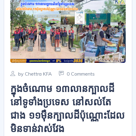
by Chettra KFA
0 Comments
ក្នុងចំណោម ១៣លានក្បាលដី
នៅទូទាំងប្រទេស នៅសល់តែ
ជាង ១១ម៉ឺនក្បាលដីប៉ុណ្ណោះដែល
មិនទាន់វាស់វែង