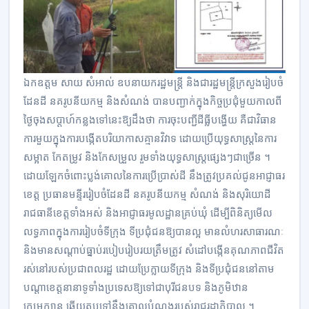
ឯកឧត្តម ​សាយ សំអាល់ ឧបនាយករដ្ឋមន្ត្រី និងជារដ្ឋមន្ត្រីក្រសួងរៀបចំ
ដែនដី នគរូបនីយកម្ម​ និងសំណ​ង់ បានបញ្ជាក់​ក្នុងកិច្ចប្រជុំមួយកាលពី
ថ្ងៃចុងសប្ដាហ៍កន្លងទៅនេះឱ្យដឹងថា ការ​ចុះបញ្ជី​ដីធ្លី​បង្ហើយ​ គឺជា​វិធាន
ការ​មួយក្នុ​ង​​ការ​បង្កើត​បរិយាកាស​គ្មាន​វិវាទ ដោយប្រើ​យុទ្ធ​សាស្ត្រ​នៃការ​
សម្អាត កែ​តម្រូវ និងកែសម្រួល​ រួមទាំង​យុទ្ធ​សាស្ត្រ​ផ្សេងៗជាច្រើន ។
ដោយឡែកចំពោះ​ប្លង់​គោលនៃការ​ប្រើប្រាស់​ដី​ នឹងត្រូវ​ប្រគល់ជូនអាជ្ញាធរ​
ខេត្ត ប្រធានមន្ទីររៀបចំដែនដី នគរូបនីយកម្ម សំណង់ និ​ងសុរិយោដី
រាជធានីខេត្តទាំងអស់ និងអាជ្ញាធរ​មូលដ្ឋាន​គ្រប់​ឃុំ ដើម្បីពិនិត្យមើល
លទ្ធភាពក្នុងការ​រៀបចំ​ទីក្រុង ទីប្រជុំ​ជន​ឱ្យបានល្អ មានលំហរសាធារណៈ
និង​មានសណ្ដាប់​ធ្នាប់​របៀបរៀបរយត្រឹមត្រូវ សំដៅ​បង្កើន​គុណភាពជីវិត​
រស់នៅរបស់ប្រជាពលរដ្ឋ​ ដោយប្រែក្លាយ​ទីក្រុង និងទីប្រជុំជន​នៅតាម
បណ្ដាខេត្ត​នានា​ទូទាំង​ប្រទេស​ឱ្យទៅជាបុរីជនបទ ​និងភូមិឋាន​
ក្សេមក្សាន្ត​ ឆ្លើយតបទៅនឹង​គោលបំណងរបស់​រាជរដ្ឋាភិបាល ។