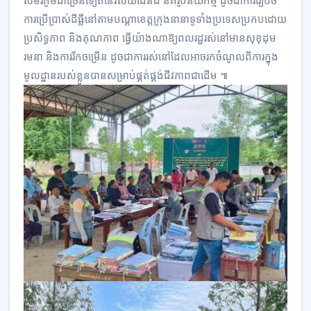
សមរភូមិជាច្រើនទៀត​នៃវិស័យដែនដី នគរូបនីយកម្ម​ ដូចជា​ការ​រៀប​ចំ​
ការ​ប្រើប្រាស់ដីធ្លី​នៅតាមបណ្ដាខេត្ត​ក្រុង​នានា​ទូទាំងប្រទេស​ប្រកបដោយ​
ប្រសិទ្ធភាព​ និងគុណភាព ធ្វើយ៉ាង​ណាឱ្យពលរដ្ឋ​រស់នៅ​មានសុខុដុម
រមនា និងការ​រីក​ចម្រើន ដូចជាការ​រស់នៅ​ដែលអាច​រកចំ​ណូល​ពីការ​ក្នុង
មូលដ្ឋាន​របស់ខ្លួន​បានសម្រាប់ផ្គត់ផ្គង់ជីវភាពជាដើម ៕