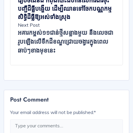
រៀបចំដែនដី កំពុងបោះជំហានលើការងារចុះ
បញ្ជីដីធ្លីបង្ហើយ ដើម្បីឈានទៅចែកបណ្ណកម្ម
សិទ្ធិដីធ្លីឱ្យ​អស់ទាំងស្រុង​
Next Post
អគារកម្ពស់១១ជាន់ថ្មីសន្លាងមួយ នឹងលេចជា
រូបឡើងលើទឹកដីខណ្ឌជ្រោយចង្វារក្នុងពេល
ឆាប់ៗខាងមុខនេះ
Post Comment
Your email address will not be published.
*