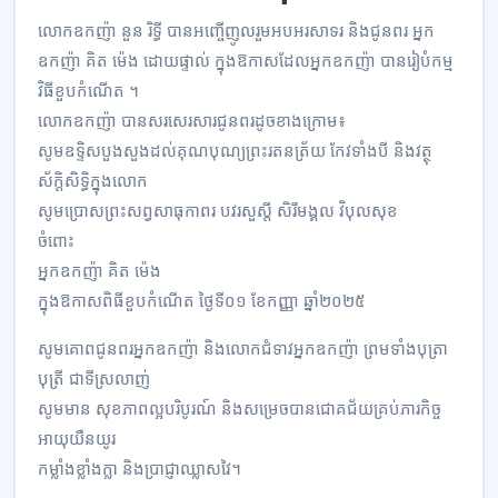
លោកឧកញ៉ា នួន រិទ្ធី បានអញ្ចើញូលរួមអបអរសាទរ និងជូនពរ អ្នក
ឧកញ៉ា គិត ម៉េង ដោយផ្ទាល់ ក្នុងឱកាសដែលអ្នកឧកញ៉ា បានរៀបំកម្ម
វិធីខួបកំណើត ។
លោកឧកញ៉ា បានសរសេរសារជូនពរដូចខាងក្រោម៖
សូមឧទ្ទិសបួងសួងដល់គុណបុណ្យព្រះរតនត្រ័យ កែវទាំងបី និងវត្ថុ
ស័ក្តិសិទ្ធិក្នុងលោក
សូមប្រោសព្រះសព្វសាធុកាពរ បវរសួស្តី សិរីមង្គល វិបុលសុខ
ចំពោះ
អ្នកឧកញ៉ា គិត ម៉េង
ក្នុងឱកាសពិធីខួបកំណើត ថ្ងៃទី០១ ខែកញ្ញា ឆ្នាំ២០២៥
សូមគោពជូនពរអ្នកឧកញ៉ា និងលោកជំទាវអ្នកឧកញ៉ា ព្រមទាំងបុត្រា
បុត្រី ជាទីស្រលាញ់
សូមមាន សុខភាពល្អបរិបូរណ៍ និងសម្រេចបានជោគជ័យគ្រប់ភារកិច្ច
អាយុយឺនយូរ
កម្លាំងខ្លាំងក្លា និងប្រាជ្ញាឈ្លាសវៃ។