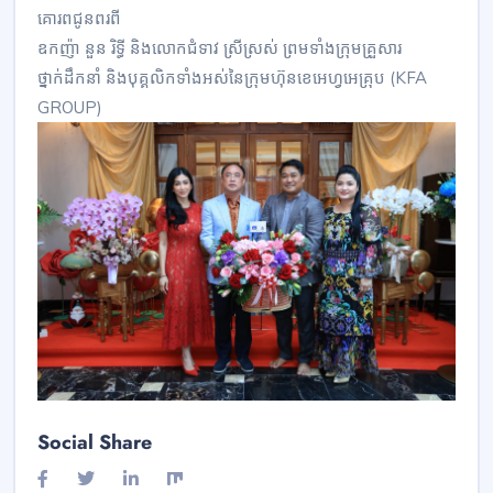
គោរពជូនពរពី
ឧកញ៉ា នួន រិទ្ធី និងលោកជំទាវ ស្រីស្រស់ ព្រមទាំងក្រុមគ្រួសារ
ថ្នាក់ដឹកនាំ និងបុគ្គលិកទាំងអស់នៃក្រុមហ៊ុនខេអេហ្វអេគ្រុប (KFA
GROUP)
Social Share