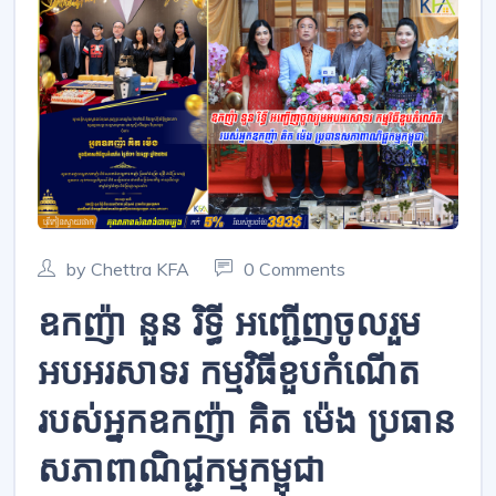
by Chettra KFA
0 Comments
ឧកញ៉ា នួន រិទ្ធី អញ្ជើញចូលរួម
អបអរសាទរ កម្មវិធីខួបកំណើត
របស់អ្នកឧកញ៉ា គិត ម៉េង ប្រធាន
សភាពាណិជ្ជកម្មកម្ពុជា