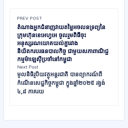
PREV POST
តំណាងអ្នកជំនាញវាយតម្លៃអចលនទ្រព្យនៃ
ក្រុមហ៊ុនខេអេហ្វអេ ចូលរួមពិធីចុះ
អនុស្សរណយោគយល់គ្នារវាង
និយ័តករបរធនបាលកិច្ច ជាមួយសភាពាណិជ្ជ
កម្មម៉ាឡេស៊ីប្រចាំនៅកម្ពុជា
Next Post
មូលនិធិរូបិយវត្ថុអន្តរជាតិ បានព្យាករណ៍ពី
កំណើនសេដ្ឋកិច្ចកម្ពុជា ក្នុងឆ្នាំ២០២៥ រង្វង់
៤,៨ ភាគរយ