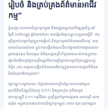
រៀបចំ និងគ្រប់គ្រងព័ត៌មានអាជីវ
កម្ម”
ភ្នំពេញ៖ សភាពាណិជ្ជកម្មកម្ពុជា និងមជ្ឈមណ្ឌលអភិវឌ្ឍធុរកិច្ច នៅ
ថ្ងៃទី ១០ខែកញ្ញា ឆ្នាំ២០២៥នេះ បានរៀបចំវគ្គបណ្តុះបណ្តាលស្តីពី “ការ
ប្រើប្រាស់បច្ចេកវិទ្យាក្នុងការរៀបចំ និងគ្រប់គ្រងព័ត៌មានអាជីវកម្ម” មាន
គោលបំណងសំខាន់ ក្នុងការបង្កើនចំណេះដឹងបន្ថែមទៅកាន់ម្ចាស់សហ
គ្រាសធុនតូច និងមធ្យម អំពីមូលដ្ឋានគ្រឹះក៏ដូចជាសារៈសំខាន់ក្នុងការ
រៀបចំអាជីវកម្មឱ្យបានត្រឹមត្រូវនិងការប្រើប្រាស់បច្ចេកវិទ្យាបញ្ញាសប្ប
និម្មិត (AI) សម្រាប់បង្កើតព័ត៌មានអាជីវកម្មក្នុងការទាក់ទាញអតិថិជន
និងដៃគូអាជីវកម្មនានា។
វគ្គបណ្តុះបណ្តាលនេះ គាំទ្រដោយសហគ្រិនខ្មែរ សហការជាមួយ
មូលនិធិអភិវឌ្ឍន៍ជំនាញ (SDF) និងក្រុមហ៊ុន កូដីងហ្គេត
ថេកណូឡូជី ឯ.ក។ កម្មវិធីនេះ ប្រព្រឹត្តទៅក្រោមវត្តមាន លោកស្រី សេង
សុម៉ុន អគ្គនាយករងសភាពាណិជ្ជកម្មកម្ពុជា, លោក សុខ សុភមង្គល