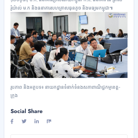
រ៉ូយ៉ាល់ ម.ក និងធនាគារសហគ្រាសធុនតូច និងមធ្យមកម្ពុជា៕
រូបភាព និងអត្ថបទ៖ នាយកដ្ឋានទំនាក់ទំនងសភាពាណិជ្ជកម្មខេត្ត-
ក្រុង
Social Share