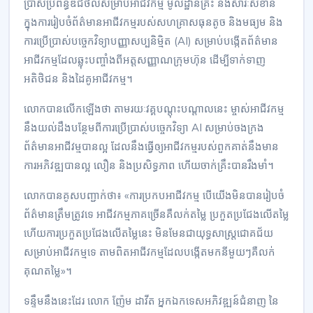
ប្រាស់ប្រព័ន្ធឌីជីថលសម្រាប់អាជីវកម្ម មូលដ្ឋានគ្រឹះ និងសារៈសំខាន់
ក្នុងការរៀបចំព័ត៌មានអាជីវកម្មរបស់សហគ្រាសធុនតូច និងមធ្យម និង
ការប្រើប្រាស់បច្ចេកវិទ្យាបញ្ញាសប្បនិម្មិត (AI) សម្រាប់បង្កើតព័ត៌មាន
អាជីវកម្មដែលឆ្លុះបញ្ចាំងពីអត្តសញ្ញាណក្រុមហ៊ុន ដើម្បីទាក់ទាញ
អតិថិជន និងដៃគូអាជីវកម្ម។
លោកបានលើកឡើងថា តាមរយៈវគ្គបណ្តុះបណ្តាលនេះ ម្ចាស់អាជីវកម្ម
នឹងយល់ដឹងបន្ថែមពីការប្រើប្រាស់បច្ចេកវិទ្យា AI សម្រាប់ចងក្រង
ព័ត៌មានអាជីវម្មបានល្អ ដែលនឹងធ្វើឲ្យអាជីវកម្មរបស់ពួកគាត់នឹងមាន
ការអភិវឌ្ឍបានល្អ លឿន និងប្រសិទ្ធភាព ហើយចាក់គ្រឹះបានរឹងមាំ។
លោកបានគូសបញ្ជាក់ថា៖ «ការប្រកបអាជីវកម្ម បើយើងមិនបានរៀបចំ
ព័ត៌មានត្រឹមត្រូវទេ អាជីវកម្មភាគច្រើនគឺលក់តម្លៃ ប្រកួតប្រជែងលើតម្លៃ
ហើយការប្រកួតប្រជែងលើតម្លៃនេះ មិនមែនជាយុទ្ធសាស្ត្រជោគជ័យ
សម្រាប់អាជីវកម្មទេ តាមពិតអាជីវកម្មដែលបង្កើតមកនីមួយៗគឺលក់
គុណតម្លៃ»។
ទន្ទឹមនឹងនេះដែរ លោក ញ៉ែម ដាវីត អ្នកឯកទេសអភិវឌ្ឍន៍ជំនាញ នៃ