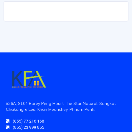
#36A, St.04 Borey Peng Hourt The Star Natural. Sangkat
Chakangre Leu, Khan Meanchey, Phnom Penh.
(855) 77 216 168
(855) 23 999 855