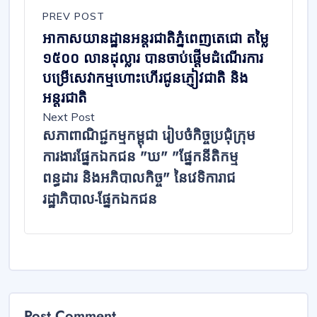
PREV POST
អាកាសយានដ្ឋានអន្តរជាតិភ្នំពេញតេជោ តម្លៃ
១៥០០ លានដុល្លារ បានចាប់ផ្ដើមដំណើរការ
បម្រើសេវាកម្មហោះហើរជូនភ្ញៀវជាតិ និង
អន្តរជាតិ
Next Post
សភាពាណិជ្ជកម្មកម្ពុជា រៀបចំកិច្ចប្រជុំក្រុម
ការងារផ្នែកឯកជន "ឃ" "ផ្នែកនីតិកម្ម
ពន្ធដារ និងអភិបាលកិច្ច" នៃវេទិការាជ
រដ្ឋាភិបាល-ផ្នែកឯកជន
Post Comment