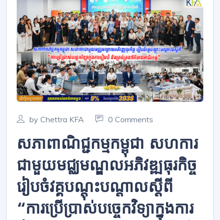
by Chettra KFA
0 Comments
សភាពាណិជ្ជកម្មកម្ពុជា សហការ
ជាមួយមជ្ឈមណ្ឌលអភិវឌ្ឍធុរកិច្ច
រៀបចំវគ្គបណ្តុះបណ្តាលស្តីពី
“ការប្រើប្រាស់បច្ចេកវិទ្យាក្នុងការ