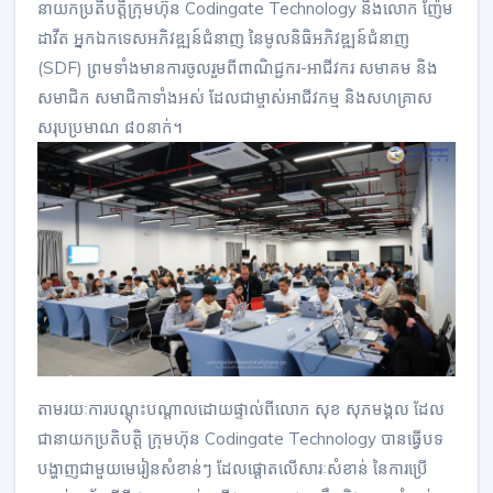
នាយកប្រតិបត្តិក្រុមហ៊ុន Codingate Technology និងលោក ញ៉ែម
ដាវីត អ្នកឯកទេសអភិវឌ្ឍន៍ជំនាញ នៃមូលនិធិអភិវឌ្ឍន៍ជំនាញ
(SDF) ព្រមទាំងមានការចូលរួមពីពាណិជ្ជករ-អាជីវករ សមាគម និង
សមាជិក សមាជិកាទាំងអស់ ដែលជាម្ចាស់អាជីវកម្ម និងសហគ្រាស
សរុបប្រមាណ ៨០នាក់។
តាមរយៈការបណ្តុះបណ្តាលដោយផ្ទាល់ពីលោក សុខ សុភមង្គល ដែល
ជានាយកប្រតិបត្តិ ក្រុមហ៊ុន Codingate Technology បានធ្វើបទ
បង្ហាញជាមួយមេរៀនសំខាន់ៗ ដែលផ្តោតលើសារៈសំខាន់ នៃការប្រើ