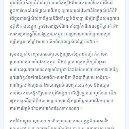
មូលនិធិអភិវឌ្ឍន៍ជំនាញ បានលើកឡើងពីសារៈសំខាន់នៃកម្មវិធីនេះ
ក្នុងការណែនាំដល់ម្ចាស់អាជីវកម្ម ឲ្យបានយល់ដឹងកាន់តែច្បាស់អំពីនីតិ
វិធីក្នុងការស្នើសុំថវិកាពីមូលនិធិអភិវឌ្ឍន៍ជំនាញ ដើម្បីពង្រឹងសមត្ថភាព
បុគ្គិលិករបស់ខ្លួន ក្នុងទិសដៅរួមចំណែកជំរុញកំណើនសេដ្ឋកិច្ចជាតិ និង
ការសម្រេចចក្ខុវិស័យប្រែក្លាយកម្ពុជា ជាប្រទេសមានចំណូលមធ្យម
កម្រិតខ្ពស់នៅឆ្នាំ២០៣០ និងចំណូលខ្ពស់នៅឆ្នាំ២០៥០។
សូមបញ្ជាក់ថា ក្រោមការចង្អុលបង្ហាញរបស់អ្នកឧកញ៉ា គិត ម៉េង
ប្រធានសភាពាណិជ្ជកម្មកម្ពុជា និងជាប្រធានក្រុមប្រឹក្សាពិគ្រោះ
យោបល់ធុរកិច្ចអាស៊ានសម្រាប់កម្ពុជា តែងតែណែនាំឱ្យមានការយកចិត្ត
ទុកដាក់ខ្ពស់ទៅកាន់សមាជិក-សមាជិកា និងជាពិសេស អាជីវករ-
ពាណិជ្ជករ និងធុរជន ដែលជាម្ចាស់សហគ្រាសធុនតូច និងមធ្យម
តាមរយៈការបង្កើតឱ្យមានកម្មវិធីផ្សេងៗ ដើម្បីទទួលបាននូវចំណេះដឹង
ផ្នែកបច្ចេកវិទ្យាឌីជីថល សម្រាប់ការបង្កើនប្រសិទ្ធភាពអាជីវកម្មស្រប
តាមការវិវត្តន៍យ៉ាងឆាប់រហ័សនៃសកលលោក។
កម្មវិធីបណ្ដុះបណ្ដាលខាងលើទទួលបាន ការឧបត្ថម្ភពីធនាគារវីង
(ខេមបូឌា) ម.ក, ធនាគារប្រៃសណីយ៍កម្ពុជា ក.អ, ធនាគារ ជេ ត្រាស់