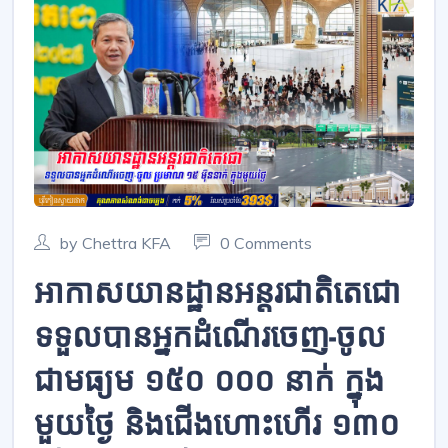
by Chettra KFA
0 Comments
អាកាសយានដ្ឋានអន្តរជាតិតេជោ
ទទួលបានអ្នកដំណើរចេញ-ចូល
ជាមធ្យម ១៥០ ០០០ នាក់ ក្នុង
មួយថ្ងៃ និងជើងហោះហើរ ១៣០