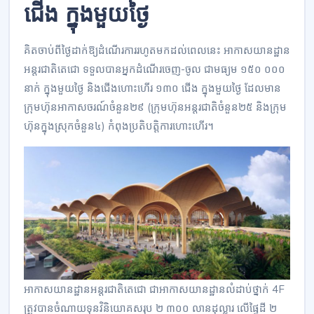
ជើង ក្នុងមួយថ្ងៃ
គិតចាប់ពីថ្ងៃដាក់ឱ្យដំណើរការរហូតមកដល់ពេលនេះ អាកាសយានដ្ឋាន
អន្តរជាតិតេជោ ទទួលបានអ្នកដំណើរចេញ-ចូល ជាមធ្យម ១៥០ ០០០
នាក់ ក្នុងមួយថ្ងៃ និងជើងហោះហើរ ១៣០ ជើង ក្នុងមួយថ្ងៃ ដែលមាន
ក្រុមហ៊ុនអាកាសចរណ៍ចំនួន២៩ (ក្រុមហ៊ុនអន្តរជាតិចំនួន២៥ និងក្រុម
ហ៊ុនក្នុងស្រុកចំនួន៤) កំពុងប្រតិបត្តិការហោះហើរ។
អាកាសយានដ្ឋានអន្តរជាតិតេជោ ជាអាកាសយានដ្ឋានលំដាប់ថ្នាក់ 4F
ត្រូវបានចំណាយទុនវិនិយោគសរុប ២ ៣០០ លានដុល្លារ លើផ្ទៃដី ២