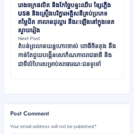
រោងចក្រផលិត និងកែច្នៃបន្ទះឈីប ខ្សែភ្លើង
USB និងគ្រឿងបរិក្ខារអគ្គិសនីគ្រប់ប្រភេទ
តម្លៃជិត ៣លានដុល្លារ នឹងរៈឡើងនៅក្នុងខេត
ស្វាយរៀង
Next Post
តំបន់ព្រលានយន្ដហោះចាស់ ពោធិ៍ចិនតុង នឹង
កាន់តែជួយបង្កើនសោភ័ណភាពរាជធានី និង
ជាទីលំហែរសម្រាប់សាធារណៈជនទូទៅ
Post Comment
Your email address will not be published.
*