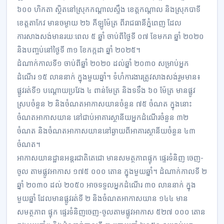
៦០០ ហិកតា ស្ថិតនៅស្រុកកណ្ដាលស្ទឹង ខេត្តកណ្ដាល និងស្រុកបាទី
ខេត្តតាកែវ មានចម្ងាយ ២៦ គីឡូម៉ែត្រ ពីរាជធានីភ្នំពេញ ដែល
ការសាងសង់មានរយៈពេល ៥ ឆ្នាំ ចាប់ពីថ្ងៃទី ០៧ ខែមករា ឆ្នាំ ២០២០
និងបញ្ចប់នៅថ្ងៃទី ៣១ ខែកក្កដា ឆ្នាំ ២០២៥។
ដំណាក់កាលទី១ ចាប់ពីឆ្នាំ ២០២០ ដល់ឆ្នាំ ២០៣០ សម្រាប់អ្នក
ដំណើរ ១៥ លាននាក់ ក្នុងមួយឆ្នាំ។ ទំហំការងារត្រូវសាងសង់រួមមាន៖
ផ្លូវរត់ទី១ បណ្ដោយប្រវែង ៤ ពាន់មែត្រ និងទទឹង ៦០ ម៉ែត្រ មានផ្លូវ
ស្របចំនួន ២ និងចំណតអាកាសយានចំនួន ៧៥ ចំណត ក្នុងនោះ
ចំណតអាកាសយាន នៅជាប់អាគារស្ថានីយអ្នកដំណើរចំនួន ៣២
ចំណត និងចំណតអាកាសយាននៅឆ្ងាយពីអាគារស្ថានីយចំនួន ៤៣
ចំណត។
អាកាសយានដ្ឋានអន្តរជាតិតេជោ មានសមត្ថភាពផ្ទុក ផ្ទេរទំនិញ ចេញ-
ចូល តាមផ្លូវអាកាស ១៧៥ ០០០ តោន ក្នុងមួយឆ្នាំ។ ដំណាក់កាលទី ២
ឆ្នាំ ២០៣០ ដល់ ២០៥០ អាចទទួលអ្នកដំណើរ ៣០ លាននាក់ ក្នុង
មួយឆ្នាំ ដែលមានផ្លូវរត់ទី ២ និងចំណតអាកាសយាន ១៤៤ មាន
សមត្ថភាព ផ្ទុក ផ្ទេរទំនិញចេញ-ចូលតាមផ្លូវអាកាស ៥២៧ ០០០ តោន