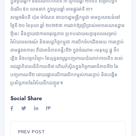
ក្នុងមួយឆ្នាំ។ និងដំណាក់កាលទី ៣ ក្រោយឆ្នាំ ២០៥០ សម្រាប់អ្នក
ដំណើរ ៥០ លាននាក់ ក្នុងមួយឆ្នាំ មានផ្លូវរត់ទី ៣។
សម្ដេចធិបតី ហ៊ុន ម៉ាណែត នាយករដ្ឋមន្ត្រីកម្ពុជា មានប្រសាសន៍នៅ
ថ្ងៃទី ២០ ខែតុលា ឆ្នាំ ២០២៥ថា ការដាក់ឱ្យប្រើប្រាស់អាកាសយានដ្ឋាន
ថ្មីនេះ នឹងក្លាយជាកាលានុវត្តភាព ប្រកបដោយសក្ដានុពលសម្រាប់
វិស័យទេសចរណ៍ និងសេដ្ឋកិច្ចកម្ពុជា ការបើកចំហជើងមេឃ ការតភ្ជាប់
តាមផ្លូវអាកាស គឺជាអាទិភាពគន្លឹះទី២ ក្នុងចំណោម «មនុស្ស ផ្លូ ទឹក
ភ្លើង និងបច្ចេកវិទ្យា» នៃយុទ្ធសាស្ត្របញ្ចកោណដំណាក់កាលទី១ របស់
រាជរដ្ឋាភិបាលនិតិកាលទី៧ ហើយក៏ស្ថិតក្នុងកិច្ចការអាទិភាពទី២ នៃ
បញ្ចកោណទី២ ដោយផ្ដោតលើការលើកកម្ពស់ការតភ្ជាប់ និងបង្កើន
ប្រសិទ្ធភាពនៃវិស័យដឹកជញ្ជូន៕
Social Share
PREV POST