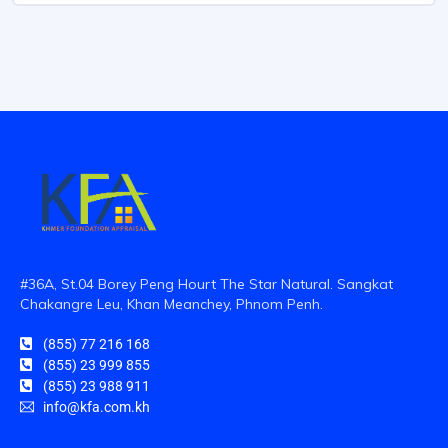
#36A, St.04 Borey Peng Hourt The Star Natural. Sangkat
Chakangre Leu, Khan Meanchey, Phnom Penh.
(855) 77 216 168
(855) 23 999 855
(855) 23 988 911
info@kfa.com.kh