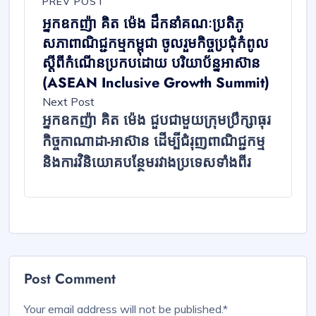
PREV POST
អ្នកឧកញ៉ា គិត ម៉េង ដឹកនាំគណៈប្រតិភូ
សភាពាណិជ្ជកម្មកម្ពុជា ចូលរួមកិច្ចប្រជុំកំពូល
ស្តីពីកំណើនប្រកបដោយ បរិយាប័ន្នអាស៊ាន
(ASEAN Inclusive Growth Summit)
Next Post
អ្នកឧកញ៉ា គិត ម៉េង ជួបជាមួយក្រុមប្រឹក្សាធុរ
កិច្ចកាណាដា-អាស៊ាន ដើម្បីជំរុញពាណិជ្ជកម្ម
និងការវិនិយោគបន្ថែមរវាងប្រទេសទាំងពីរ
Post Comment
Your email address will not be published.
*