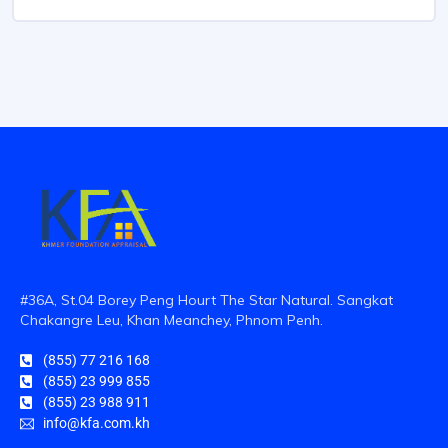
#36A, St.04 Borey Peng Hourt The Star Natural. Sangkat
Chakangre Leu, Khan Meanchey, Phnom Penh.
(855) 77 216 168
(855) 23 999 855
(855) 23 988 911
info@kfa.com.kh