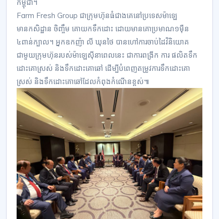
កម្ពុជា។
Farm Fresh Group ជាក្រុមហ៊ុនធំជាងគេនៅប្រទេសម៉ាឡេ
មានកសិដ្ឋាន ចិញ្ចឹម គោយកទឹកដោះ ដោយមានគោប្រមាណ១ម៉ឺន
៤ពាន់ក្បាល។ អ្នកឧកញ៉ា លី ឃុនថៃ បានហៅការចាប់ដៃវិនិយោគ
ជាមួយក្រុមហ៊ុនរបស់ម៉ាឡេស៊ីនាពេលនេះ ជាការពង្រីក ការ ផលិតទឹក
ដោះគោស្រស់ និងទឹកដោះគោឆៅ ដើម្បីបំពេញតម្រូវការទឹកដោះគោ
ស្រស់ និងទឹកដោះគោឆៅដែលកំពុងកំណើនខ្ពស់៕