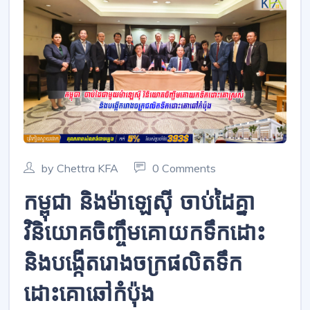
by Chettra KFA
0 Comments
កម្ពុជា និងម៉ាឡេស៊ី ចាប់ដៃគ្នា
វិនិយោគចិញ្ចឹមគោយកទឹកដោះ
និងបង្កើតរោងចក្រផលិតទឹក
ដោះគោឆៅកំប៉ុង