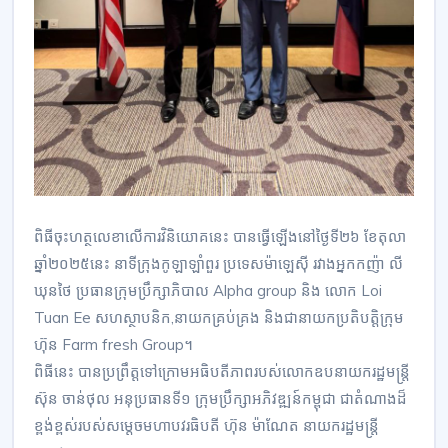
ពិធីចុះហត្ថលេខាលើការវិនិយោគនេះ បានធ្វើឡើងនៅថ្ងៃទី២៦ ខែតុលា
ឆ្នាំ២០២៥នេះ នាទីក្រុងកូឡាឡាំពួរ ប្រទេសម៉ាឡេស៊ី រវាងអ្នកកញ៉ា លី
ឃុនថៃ ប្រធានក្រុមប្រឹក្សាភិបាល Alpha group និង លោក Loi
Tuan Ee សហស្ថាបនិក,នាយកគ្រប់គ្រង និងជានាយកប្រតិបត្តិក្រុម
ហ៊ុន Farm fresh Group។
ពិធីនេះ បានប្រព្រឹត្តទៅក្រោមអធិបតីភាពរបស់លោកឧបនាយករដ្ឋមន្ត្រី
ស៊ុន ចាន់ថុល អនុប្រធានទី១ ក្រុមប្រឹក្សាអភិវឌ្ឍន៍កម្ពុជា ជាតំណាងដ៏
ខ្ពង់ខ្ពស់របស់សម្តេចមហាបវរធិបតី ហ៊ុន ម៉ាណែត នាយករដ្ឋមន្ត្រី