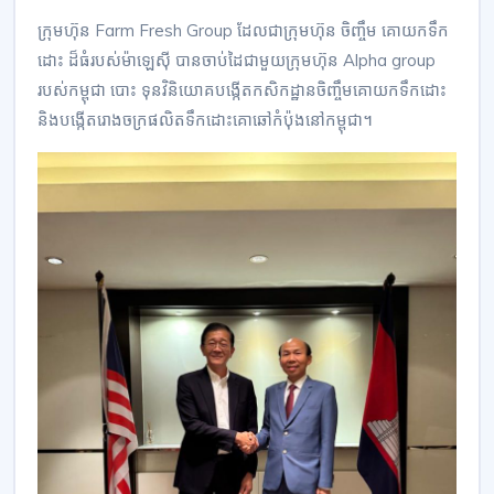
ក្រុមហ៊ុន Farm Fresh Group ដែលជាក្រុមហ៊ុន ចិញ្ចឹម គោយកទឹក
ដោះ ដ៏ធំរបស់ម៉ាឡេស៊ី បានចាប់ដៃជាមួយក្រុមហ៊ុន Alpha group
របស់កម្ពុជា បោះ ទុនវិនិយោគបង្កើតកសិកដ្ឋានចិញ្ចឹមគោយកទឹកដោះ
និងបង្កើតរោងចក្រផលិតទឹកដោះគោឆៅកំប៉ុងនៅកម្ពុជា។