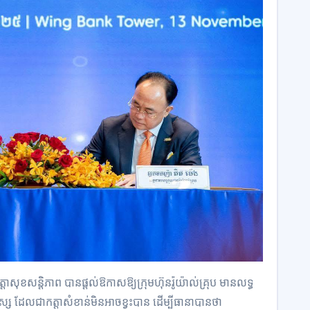
្តាសុខសន្តិភាព បានផ្ដល់ឱកាសឱ្យក្រុមហ៊ុនរ៉ូយ៉ាល់គ្រុប មានលទ្ធ
ស្ស ដែលជាកត្តាសំខាន់មិនអាចខ្វះបាន ដើម្បីធានាបានថា