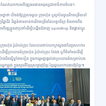
 ដែលកំណត់យកការអភិវឌ្ឍធនធានមនុស្សជាអាទិភាពចំបង។
រួមគ្នាថា បើចង់ឱ្យគ្រួសារមួយ ក្រុមហ៊ុន ឬស្ថាប័នមួយរីកចម្រើនទៅ
ាជីវ: វិវត្តន៍តាមទាន់ការរីកចម្រើននៃបច្ចេកវិទ្យា មិនអាចពឹង
ឌ្ឍខ្លួនជាប្រចាំដើម្បីបង្កើនជំនាញ (upskilling) និងផ្លាស់ប្តូរ
ក្រុមហ៊ុន រ៉ូយ៉ាល់គ្រុប ដែលបានចាប់យកក្រសួងជាដៃគូសហការ
បីប្រយោជន៍ក្រុមហ៊ុន រ៉ូយ៉ាល់គ្រុប តែឯង ឬក៏មិនមែនដើម្បី
៉ាងជិតស្និទ្ធថែមទៀត ក្នុងការរួមគ្នាផ្តល់ជាប្រយោជន៍សម្រាប់បង
ម្ពុជា ក្នុងស្មារតីខ្មែរស្រឡាញ់ខ្មែរ ខ្មែរជួយរកការងារឱ្យខ្មែរ៕