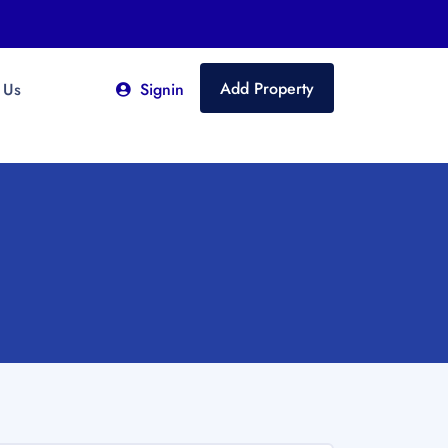
Add Property
 Us
Signin