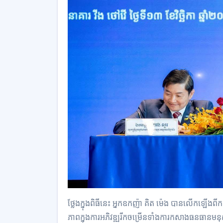
ថ្លែងក្នុងពិធីនេះ អ្នកឧកញ៉ា គិត ម៉េង បានលើកឡើងពីកត
ភាពក្នុងការអភិវឌ្ឍរីកចម្រើនទាំងការកសាងធនធានមនុ