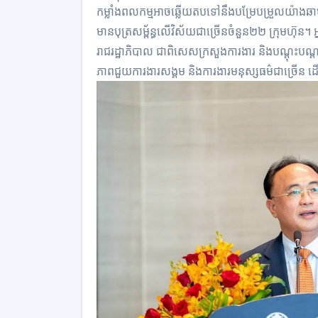
កម្លាំងពលកម្មអាចឆ្លើយតបទៅនឹងបម្រែបម្រួលយ៉ាងឆាប់រហ័
មានបុត្រសម្ព័ន្ធលើវិស័យជាច្រើនចំនួន២២ ក្រុមហ៊ុន
រាជរដ្ឋាភិបាល ជាពិសេសក្រសួងការងារ និងបណ្តុះបណ្តាលវ
ភាពជួយការងារសង្គម និងការងារមនុស្សធម៌ជាច្រើន ដើ