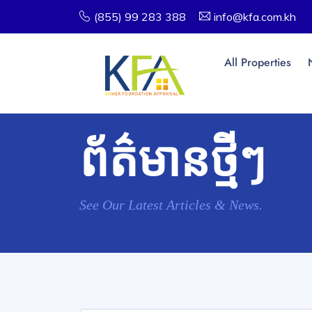
(855) 99 283 388
info@kfa.com.kh
All Properties
ព័ត៌មានថ្មីៗ
See Our Latest Articles & News.