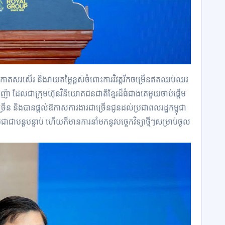
កោតសរសើរ និងវាយតម្លៃខ្ពស់ចំពោះការវិវត្តរីកចម្រើនឥតឈប់ឈរ
កឧកញ៉ា ដែលជាក្រុមហ៊ុនវិនិយោគជនជាតិខ្មែរដ៏ធំជាងគេមួយចាប់ផ្តើម
ជាច្រើន និងបានផ្តល់ឱកាសការងារជាច្រើនជូនដល់ប្រជាពលរដ្ឋកម្ពុជា
ាជាបន្តបន្ទាប់ ហើយក៏មានការនាំមកនូវបច្ចេកវិទ្យាថ្មីៗសម្រាប់ចូល