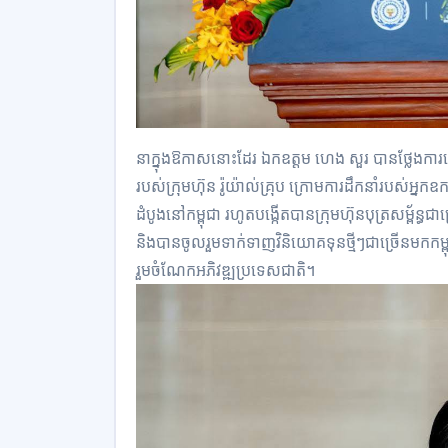
នាក្នុងឱកាសនោះដែរ ឯកឧត្តម ហេង សួរ បានថ្លែងការ
របស់ក្រុមហ៊ុន រ៉ូយ៉ាល់គ្រុប ក្រោមការដឹកនាំរបស់អ្ន
ដំបូងនៅកម្ពុជា រហូតបង្កើតបានក្រុមហ៊ុនបុត្រសម្ព័ន្ធ
និងបានចូលរួមទាក់ទាញវិនិយោគទុនថ្មីៗជាច្រើនមកកម្ពុជ
រួមចំណែកអភិវឌ្ឍប្រទេសជាតិ។