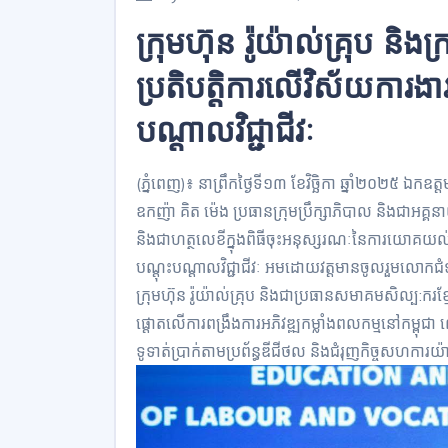
ក្រុមហ៊ុន រ៉ូយ៉ាល់គ្រុប និ
ប្រតិបត្តិការលើវិស័យការងា
បណ្តាលវិជ្ជាជីវៈ
(ភ្នំពេញ)៖ នាព្រឹកថ្ងៃទី១៣ ខែវិច្ឆិកា ឆ្នាំ២០២៥ ឯកឧត្ត
ឧកញ៉ា គិត ម៉េង ប្រធានក្រុមប្រឹក្សាភិបាល និងជាអគ្គនាយ
និងជាហត្ថលេខីក្នុងពិធីចុះអនុស្សរណៈនៃការយោគយល់គ្ន
បណ្តុះបណ្តាលវិជ្ជាជីវៈ អមដោយវត្តមានចូលរួមលោកជំទា
ក្រុមហ៊ុន រ៉ូយ៉ាល់គ្រុប និងជាប្រធានសមាគមសិល្ប:ករខ
ផ្ដោតលើការពង្រឹងការអភិវឌ្ឍកម្លាំងពលកម្មនៅកម្ពុជា 
ទូទាត់ប្រាក់តាមប្រព័ន្ធឌីជីថល និងជំរុញកិច្ចសហការយ