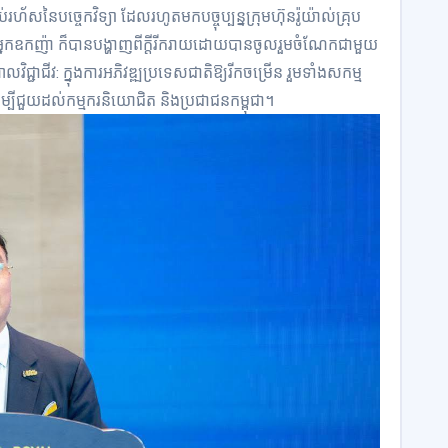
សនៃបច្ចេកវិទ្យា ដែលរហូតមកបច្ចុប្បន្នក្រុមហ៊ុនរ៉ូយ៉ាល់គ្រុប
។ អ្នកឧកញ៉ា ក៏បានបង្ហាញពីក្តីរីករាយដោយបានចូលរួមចំណែកជាមួយ
ិជ្ជាជីវ: ក្នុងការអភិវឌ្ឍប្រទេសជាតិឱ្យរីកចម្រើន រួមទាំងសកម្ម
ម្បីជួយដល់កម្មករនិយោជិត និងប្រជាជនកម្ពុជា។