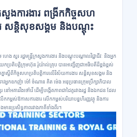
ងក្រសួងការងារ ពង្រីកកិច្ចសហ
រ សន្តិសុខសង្គម និងបណ្តុះ
ម ហេង សួរ រដ្ឋមន្ត្រីក្រសួងការងារ និងបណ្ដុះបណ្ដាលវិជ្ជាជីវៈ និងអ្នក
កប្រតិបត្តិក្រុមហ៊ុន រ៉ូយ៉ាល់គ្រុប បានអញ្ជើញជាអធិបតីដ៏ខ្ពង់ខ្ពស់
ាស្តីពីកិច្ចសហប្រតិបត្តិការលើវិស័យការងារ សន្តិសុខសង្គម និង
វអ្នកឧកញ៉ា ម៉ៅ ចំណាន គិត ម៉េង អនុប្រធានក្រុមប្រឹក្សាភិបាល
្មែរ នៅអគារវីងថៅវើ ដើម្បីបង្កើតភាពជាដៃគូរវាងរដ្ឋ និងឯកជន ដែល
លើកកម្ពស់ឱកាសការងារ លើកកម្ពស់បរិយាបន្នហិរញ្ញវត្ថុ និងការ
៉ាងមានប្រសិទ្ធភាពរវាងភាគីទាំងពីរ។