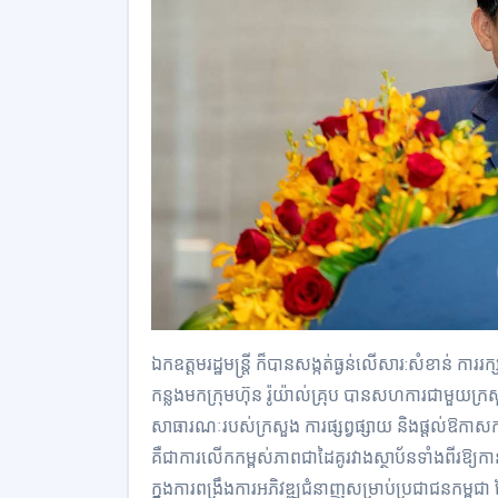
ឯកឧត្តមរដ្ឋមន្រ្តី ក៏បានសង្កត់ធ្ងន់លើសារ:សំខាន់ ការរក
កន្លងមកក្រុមហ៊ុន រ៉ូយ៉ាល់គ្រុប បានសហការជាមួយក្រសួង
សាធារណៈរបស់ក្រសួង ការផ្សព្វផ្សាយ និងផ្តល់ឱក
គឺជាការលើកកម្ពស់ភាពជាដៃគូរវាងស្ថាប័នទាំងពីរឱ្យ
ក្នុងការពង្រឹងការអភិវឌ្ឍជំនាញសម្រាប់ប្រជាជនកម្