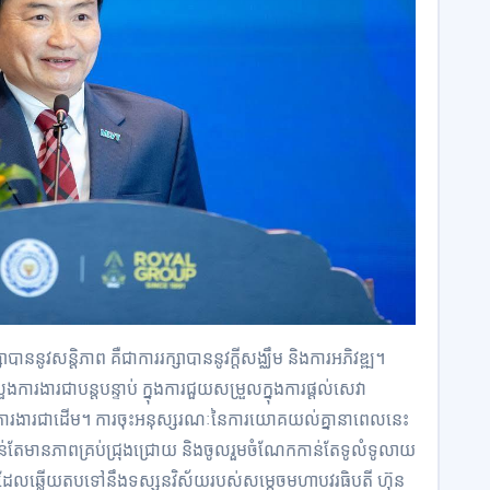
្សាបាននូវសន្តិភាព គឺជាការរក្សាបាននូវក្តីសង្ឈឹម និងការអភិវឌ្ឍ។
ការងារជាបន្តបន្ទាប់ ក្នុងការជួយសម្រួលក្នុងការផ្តល់សេវា
ាសការងារជាដើម។ ការចុះអនុស្សរណៈនៃការយោគយល់គ្នានាពេលនេះ
កាន់តែមានភាពគ្រប់ជ្រុងជ្រោយ និងចូលរួមចំណែកកាន់តែទូលំទូលាយ
ពុជា ដែលឆ្លើយតបទៅនឹងទស្សនវិស័យរបស់សម្តេចមហាបវរធិបតី ហ៊ុន