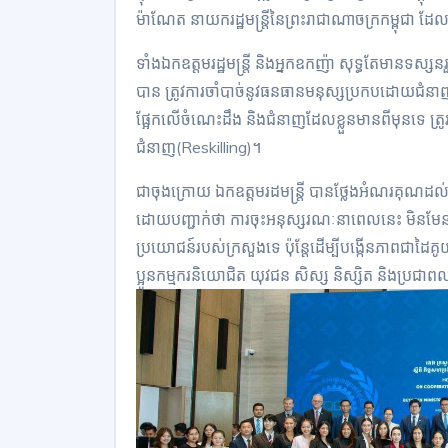
ម៉ាណែត នាយករដ្ឋមន្រ្តីនៃព្រះរាជាណាចក្រកម្ពុជា
ទាំងឯកឧត្តមរដ្ឋមន្រ្តី និងអ្នកឧកញ៉ា សុទ្ធតែមានទស្សន
បាន ត្រូវការចាំបាច់នូវធនធានមនុស្សប្រកបដោយជំនាញវិជ្ជ
ផ្អែកលើចំណេះដឹង និងជំនាញដែលខ្លួនមានពីមុនទេ ត្រូវអភិវ
ជំនាញ(Reskilling)។
ជាចុងក្រោយ ឯកឧត្តមរដមន្រ្តី បានថ្លែងអំណរគុណដល់
ដោយបញ្ជាក់ថា ការចុះអនុស្សរណៈនាពេលនេះ មិនមែនដើម្
ប្រយោជន៍របស់ក្រសួងទេ ប៉ុន្តែដើម្បីបង្កើនភាពជាដៃគូយ
ប្អូនកម្មករនិយោជិត យុវជន សិស្ស និស្សិត និងប្រជាពលរដ្ឋក