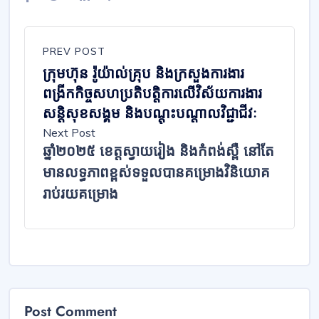
PREV POST
ក្រុមហ៊ុន រ៉ូយ៉ាល់គ្រុប និងក្រសួងការងារ
ពង្រីកកិច្ចសហប្រតិបត្តិការលើវិស័យការងារ
សន្តិសុខសង្គម និងបណ្តុះបណ្តាលវិជ្ជាជីវៈ
Next Post
ឆ្នាំ២០២៥ ខេត្តស្វាយរៀង និងកំពង់ស្ពឺ នៅតែ
មានលទ្ធភាពខ្ពស់ទទួលបានគម្រោងវិនិយោគ
រាប់រយគម្រោង
Post Comment