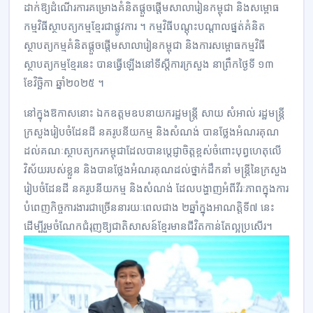
ដាក់ឱ្យដំណើរការគម្រោងគំនិតផ្ដួចផ្ដើមសាលារៀនកម្ពុជា និងសម្ពោធ
កម្មវិធីស្ថាបត្យកម្មខ្មែរជាផ្លូវការ ។ កម្មវិធីបណ្ដុះបណ្ដាលផ្នត់គំនិត
ស្ថាបត្យកម្មគំនិតផ្ដួចផ្ដើមសាលារៀនកម្ពុជា និងការសម្ពោធកម្មវិធី
ស្ថាបត្យកម្មខ្មែរនេះ បានធ្វើឡើងនៅទីស្ដីការក្រសួង នាព្រឹកថ្ងៃទី ១៣
ខែវិច្ឆិកា ឆ្នាំ២០២៥ ។
នៅក្នុងឱកាស​នោះ ឯកឧត្តមឧបនាយករដ្ឋមន្ត្រី សាយ សំអាល់ រដ្ឋមន្ត្រី​
ក្រសួង​រៀបចំដែនដី នគរូបនីយកម្ម និងសំណង់​ បានថ្លែងអំណរគុណ
ដល់គណៈស្ថាបត្យករកម្ពុជាដែលបានប្តេជ្ញាចិត្តខ្ពស់ចំពោះបុព្វហេតុលើ
វិស័យរបស់ខ្លួន និងបានថ្លែងអំណរគុណដល់ថ្នាក់ដឹកនាំ មន្រ្តីនៃក្រសួង
រៀបចំដែនដី នគរូបនីយកម្ម និងសំណង់ ដែលបង្ហាញអំពីវីរៈភាពក្នុងការ
បំពេញកិច្ចការងារជាច្រើននារយៈពេលជាង ២ឆ្នាំក្នុងអាណត្តិទី៧ នេះ
ដើម្បីរួមចំណែកជំរុញឱ្យជាតិសាសន៍ខ្មែរមានជីវិតកាន់តែល្អប្រសើរ។