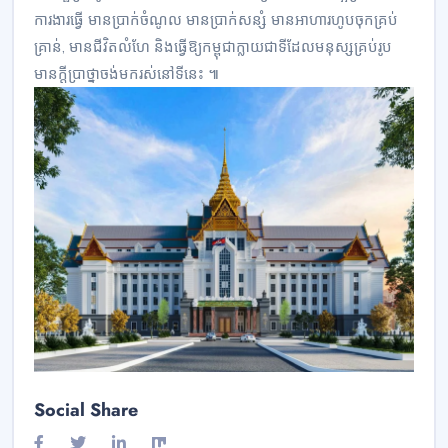
ការងារធ្វើ មានប្រាក់ចំណូល មានប្រាក់សន្សំ មានអាហារហូបចុកគ្រប់
គ្រាន់, មានជីវិតលំហែ និងធ្វើឱ្យកម្ពុជាក្លាយជាទីដែលមនុស្សគ្រប់រូប
មានក្តីប្រាថ្នាចង់មករស់នៅទីនេះ ៕
Social Share