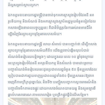
ដ៏ល្អសម្រាប់ស្ថាបត្យករ។
ឯកឧត្តមឧបនាយករដ្ឋមន្ត្រីបានចាត់ទុកអគារក្រសួងរៀបចំដែនដី នគ
រូបនីយកម្ម និងសំណង់ និងអគារក្រសួងស្ថាប័នរដ្ឋមួយចំនួនទៀតដែល
កសាងឡើងនាពេលបច្ចុប្បន្ននេះ គឺជានិមិត្តរូបនៃការរស់រានមានជីវិត
ឡើងវិញនៃស្ថាបត្យកម្មខ្មែរនាសហសម័យ។
ឯកឧត្តមឧបនាយករដ្ឋមន្ត្រី សាយ សំអាល់ បានបញ្ជាក់ថា ដើម្បីកសាង
ស្ថាបត្យកម្មខ្មែរនាសហសម័យគឺទី១ យើងត្រូវចាប់ផ្ដើមលុបបំបាត់
សំណង់មិនរៀបរយបន្តិចម្តងៗ ដោយក្នុងរយៈពេល ១០ ឆ្នាំចុងក្រោយ
នេះក្រសួងរៀបចំដែនដី នគរូបនីយកម្ម និងសំណង់ បានដោះស្រាយ
បញ្ហាសំណង់មិនរៀបរយនេះជូនប្រជាពលរដ្ឋចំនួន ៥០ ម៉ឺនគ្រួសារដែល
ប្រៀបបានជាការជួយទាញប្រជាពលរដ្ឋទាំង៥០ ម៉ឺនគ្រួសារនេះឱ្យចាក
ចេញពីភាពក្រីក្រដូច្នោះដែរ, និងទី២ បញ្ចៀសបញ្ហាកកស្ទះចរាចរណ៍និង
បញ្ហាលិចទឹកតាមដងផ្លូវ ដោយកសាងចំណតយានយន្ត និងសួនច្បារទី
ធ្លាលំហរសាធារណ:តាមសាលារៀន ឬពង្រីកផ្លូវធ្វើដំណើរបន្ថែម។