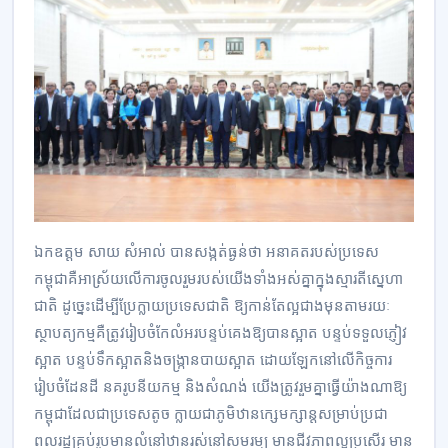
ឯកឧត្តម សាយ សំអាល់ បានសង្កត់ធ្ងន់ថា អនាគតរបស់ប្រទេស
កម្ពុជាគឺអាស្រ័យលើការចូលរួមរបស់យើងទាំងអស់គ្នាក្នុងស្មារតីស្នេហា
ជាតិ ដូច្នេះដើម្បីប្រែក្លាយប្រទេសជាតិ ឱ្យកាន់តែល្អជាងមុនតាមរយៈ
ស្ថាបត្យកម្មគឺត្រូវរៀបចំកែលំអរបន្ទប់គេងឱ្យបានស្អាត បន្ទប់ទទួលភ្ញៀវ
ស្អាត បន្ទប់ទឹកស្អាតនិងចង្ក្រានបាយស្អាត ដោយឡែកនៅលើកិច្ចការ
រៀបចំដែនដី នគរូបនីយកម្ម និងសំណង់ យើងត្រូវរួមគ្នាធ្វើយ៉ាងណាឱ្យ
កម្ពុជាដែលជាប្រទេសតូច ក្លាយជាភូមិឋានក្សេមក្សាន្តសម្រាប់ប្រជា
ពលរដ្ឋគ្រប់រូបមានលំនៅឋានរស់នៅសមរម្យ មានជីវភាពល្អប្រសើរ មាន