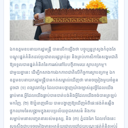
ឯកឧត្តមឧបនាយករដ្ឋមន្ត្រី បានលើកឡើងថា បច្ចុប្បន្នក្រសួងកំពុងតែ
បណ្ដុះផ្នត់គំនិតដល់ប្រជាពលរដ្ឋគ្រប់រូប និងគ្រប់កោសិកានៃសង្គមជាតិ
ឱ្យទទួលបានផ្នត់គំនិតនៃការរស់នៅបែបថ្មីតាមរយៈស្ថាបត្យកម្ម។
ជាមួយគ្នានេះ ដើម្បីកសាងការឯកភាពជាតិលើកិច្ចការស្ថាបត្យកម្ម ឯក
ឧត្តមឧបនាយករដ្ឋមន្ត្រីបានកត់សម្គាល់ឃើញថា មានចម្រៀងមួយចំនួន
ដូចជា (១) ពង្សាវតាខ្មែរ ដែលបានបង្ហាញយ៉ាងច្បាស់នូវអ្វីដែលយើង
ធ្លាប់មាន,អ្វីដែលយើងធ្លាប់បានបាត់បង់និងអ្វីដែលយើងចង់បានត្រឡប់
មកវិញ, (២) ឱ!ភ្នំពេញអើយ បានបង្ហាញឱ្យឃើញអំពីផេះផង់គំនរឆ្អឹង
ថ្លុកឈាមនៃសង្គ្រាមក្នុងរបបប្រល័យពូជសាសន៍ និងការ
សម្លាប់មនោសញ្ចេតនារបស់មនុស្ស, និង (៣) ភ្នំដងរែក ដែលទាំងនេះ
សុទ្ធសឹងជាបទចម្រៀងមានអត្ថន័យជ្រាលជ្រៅជួយបណ្ដុះផ្នត់គំនិតអប់រំ