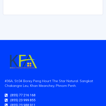
#36A, St.04 Borey Peng Hourt The Star Natural. Sangkat
Chakangre Leu, Khan Meanchey, Phnom Penh.
(855) 77 216 168
(855) 23 999 855
(855) 23 988 911