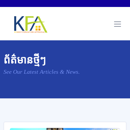
ព័ត៌មានថ្មីៗ
See Our Latest Articles & News.