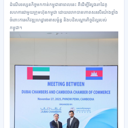
ដំណើរទស្សនកិច្ចមកកាន់កម្ពុជានាពេលនេះ គឺដើម្បីស្វែងរកដៃគូ
សហការជាមួយក្រុមហ៊ុនកម្ពុជា ដោយលោកបានកោតសរសើរយ៉ាងខ្លាំង
ចំពោះការអភិវឌ្ឍហេដ្ឋារចនាសម្ព័ន្ធ និងបដិសណ្ឋារកិច្ចដ៏ល្អរបស់
កម្ពុជា។