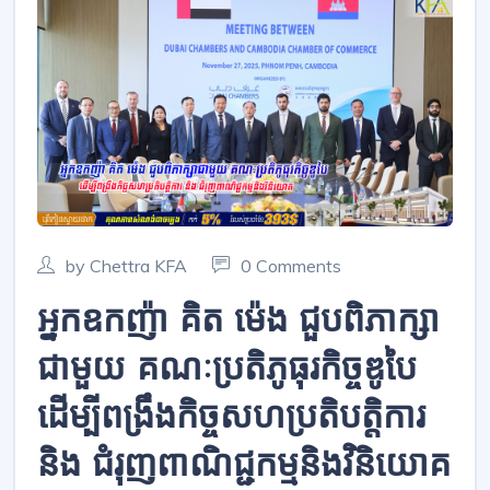
by Chettra KFA
0 Comments
អ្នកឧកញ៉ា គិត ម៉េង ជួបពិភាក្សា
ជាមួយ គណៈប្រតិភូធុរកិច្ចឌូបៃ
ដើម្បីពង្រឹងកិច្ចសហប្រតិបត្តិការ
និង ជំរុញពាណិជ្ជកម្មនិងវិនិយោគ