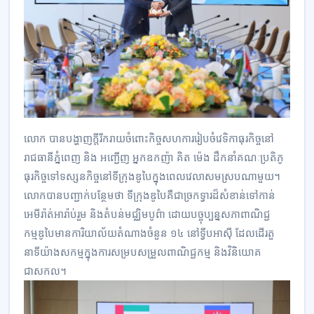
លោក បានបង្ហាញក្តីរីករាយចំពោះកិច្ចសហការរៀបចំវេទិកាធុរកិច្ចនៅ
រាជធានីភ្នំពេញ និង អញ្ជើញ អ្នកឧកញ៉ា គិត ម៉េង ដឹកនាំគណៈប្រតិភូ
ធុរកិច្ចទៅទស្សនកិច្ចនៅទីក្រុងឌូបៃក្នុងពេលវេលាសមស្របណាមួយ។
លោកបានបញ្ជាក់បន្ថែមថា ទីក្រុងឌូបៃគឺជាច្រកទ្វារដ៏សំខាន់ទៅកាន់
អេមីរ៉ាត់អារ៉ាប់រួម និងតំបន់មជ្ឈិមបូព៌ា ដោយបច្ចុប្បន្នសភាពាណិជ្ជ
កម្មឌូបៃមានការិយាល័យតំណាងចំនួន ១៤ នៅទ្វីបអាស៊ី ដែលដើរតួ
នាទីយ៉ាងសកម្មក្នុងការសម្របសម្រួលពាណិជ្ជកម្ម និងវិនិយោគ
ជាសកល។