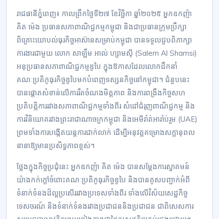
រាជធានីភ្នំពេញ៖ កាលព្រឹកថ្ងៃទី២៧ ខែវិច្ឆិកា ឆ្នាំ២០២៥ អ្នកឧកញ៉ា
គិត ម៉េង ប្រធានសភាពាណិជ្ជកម្មកម្ពុជា និងជាប្រធានក្រុមប្រឹក្សា
ពិគ្រោះយោបល់ធុរកិច្ចអាស៊ានសម្រាប់កម្ពុជា បានទទួលជួបពិភាក្សា
ការងារជាមួយ លោក សាឡឹម អាល់ ហ្សាមស៊ី (Salem Al Shamsi)
អនុប្រធានសភាពាណិជ្ជកម្មឌូបៃ ក្នុងឱកាសដែលលោកដឹកនាំ
គណៈប្រតិភូធុរកិច្ចឌូបៃមកបំពេញទស្សនកិច្ចនៅកម្ពុជា។ ជំនួបនេះ
បានផ្តោតសំខាន់លើការរឹតចំណងមិត្តភាព និងការពង្រឹងកិច្ចសហ
ប្រតិបត្តិការរវាងសភាពាណិជ្ជកម្មទាំងពីរ សំដៅជំរុញពាណិជ្ជកម្ម និង
ការវិនិយោគរវាងព្រះរាជាណាចក្រកម្ពុជា និងអេមីរ៉ាត់អារ៉ាប់រួម (UAE)
ព្រមទាំងការបង្កើតយន្តការជាក់លាក់ ដើម្បីអនុវត្តគម្រោងសក្តានុពល
នានាឱ្យមានប្រសិទ្ធភាពខ្ពស់។
ថ្លែងក្នុងកិច្ចប្រជុំនេះ អ្នកឧកញ៉ា គិត ម៉េង បានសម្តែងការស្វាគមន៍
យ៉ាងកក់ក្តៅចំពោះគណៈប្រតិភូធុរកិច្ចឌូបៃ និងបានគូសបញ្ជាក់អំពី
ទំនាក់ទំនងដ៏ល្អប្រសើររវាងប្រទេសទាំងពីរ ទាំងលើវិស័យសេដ្ឋកិច្ច
ទេសចរណ៍ និងទំនាក់ទំនងរវាងប្រជាជននិងប្រជាជន ជាពិសេសការ