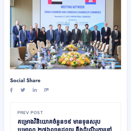
Social Share
PREV POST
គម្រោងវិនិយោគចំនួន១៩ មានទុនសរុប
ប្រមាណ ២៧៦លានដុល្លារ នឹងដំណើរការនៅ