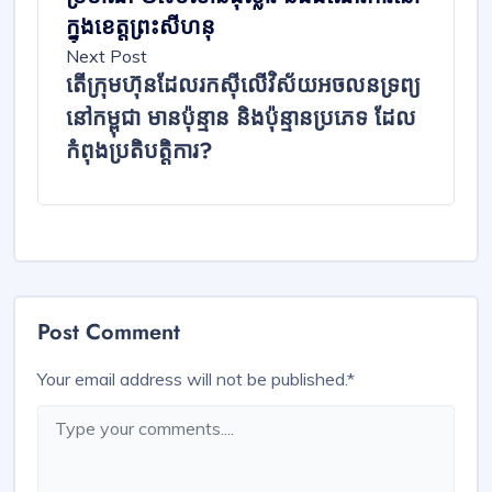
ក្នុងខេត្តព្រះសីហនុ​
Next Post
តើក្រុមហ៊ុនដែលរកស៊ីលើវិស័យអចលនទ្រព្យ​
នៅកម្ពុជា មានប៉ុន្មាន និង​ប៉ុន្មានប្រភេទ ដែល
កំពុងប្រតិបត្តិការ?
Post Comment
Your email address will not be published.
*