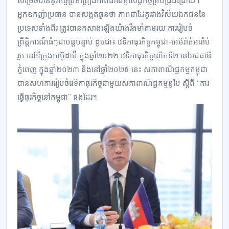
សម្រេចបាននូវកិច្ចព្រមព្រៀងភាពជាដៃគូសេដ្ឋកិច្ចគ្រប់ជ្រុងជ្រោយ។
អ្នកឧកញ៉ាប្រធាន បានសង្កត់ធ្ងន់ថា ភាពជាដៃគូរវាងវិស័យឯកជននៃ
ប្រទេសទាំងពីរ ត្រូវបានកសាងឡើងយ៉ាងរឹងមាំតាមរយៈការរៀបចំ
ព្រឹត្តិការណ៍ធំៗជាបន្តបន្ទាប់ ដូចជា៖ វេទិកាធុរកិច្ចកម្ពុជា-អេមីរ៉ាត់អារ៉ាប់
រួម នៅទីក្រុងអាប៊ូដាប៊ី ក្នុងឆ្នាំ២០២២ វេទិកាធុរកិច្ចលើកទី២ នៅរាជធានី
ភ្នំពេញ ក្នុងឆ្នាំ២០២៣ និងនៅឆ្នាំ២០២៥ នេះ សភាពាណិជ្ជកម្មកម្ពុជា
បានសហការរៀបចំវេទិកាធុរកិច្ចជាមួយសភាពាណិជ្ជកម្មឌូបៃ ស្តីពី “ការ
ធ្វើធុរកិច្ចនៅកម្ពុជា” ផងដែរ។