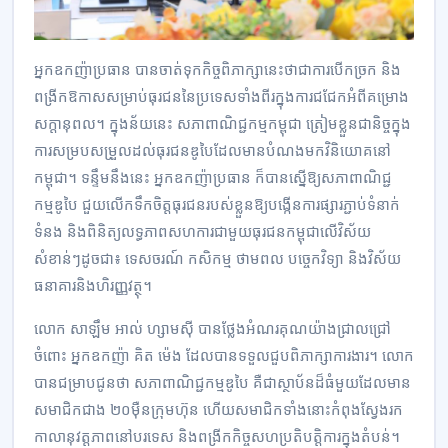
អ្នកឧកញ៉ាប្រធាន បានចាត់ទុកកិច្ចពិភាក្សានេះថាជាការបើកច្រក និង
ពង្រីកឱកាសសម្រាប់ធុរជននៃប្រទេសទាំងពីរក្នុងការជជែកអំពីគម្រោង
សក្តានុពល។ ក្នុងន័យនេះ សភាពាណិជ្ជកម្មកម្ពុជា ត្រៀមខ្លួនជានិច្ចក្នុង
ការសម្របសម្រួលដល់ធុរជនឌូបៃដែលមានបំណងមកវិនិយោគនៅ
កម្ពុជា។ ទន្ទឹមនឹងនេះ អ្នកឧកញ៉ាប្រធាន ក៏បានស្នើឱ្យសភាពាណិជ្ជ
កម្មឌូបៃ ជួយលើកទឹកចិត្តធុរជនរបស់ខ្លួនឱ្យបង្កើនការផ្សារភ្ជាប់ទំនាក់
ទំនង និងពិនិត្យលទ្ធភាពសហការជាមួយធុរជនកម្ពុជាលើវិស័យ
សំខាន់ៗដូចជា៖ ទេសចរណ៍ កសិកម្ម ថាមពល បច្ចេកវិទ្យា និងវិស័យ
ធនាគារនិងហិរញ្ញវត្ថុ។
លោក សាឡឹម អាល់ ហ្សាមស៊ី បានថ្លែងអំណរគុណយ៉ាងជ្រាលជ្រៅ
ចំពោះ អ្នកឧកញ៉ា គិត ម៉េង ដែលបានទទួលជួបពិភាក្សាការងារ។ លោក
បានជម្រាបជូនថា សភាពាណិជ្ជកម្មឌូបៃ គឺជាស្ថាប័នដ៏ធំមួយដែលមាន
សមាជិកជាង ២០ម៉ឺនក្រុមហ៊ុន ហើយសមាជិកទាំងនោះកំពុងស្វែងរក
កាលានុវត្តភាពនៅបរទេស និងពង្រីកកិច្ចសហប្រតិបត្តិការក្នុងតំបន់។