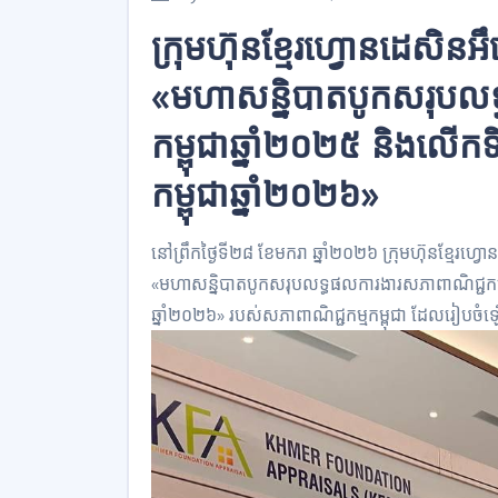
ក្រុមហ៊ុនខ្មែរហ្វោនដេសិនអ
«មហាសន្និបាតបូកសរុបលទ
កម្ពុជាឆ្នាំ២០២៥ និងលើ
កម្ពុជាឆ្នាំ២០២៦»
នៅព្រឹកថ្ងៃទី២៨ ខែមករា ឆ្នាំ២០២៦ ក្រុមហ៊ុនខ្មែរហ
«មហាសន្និបាតបូកសរុបលទ្ធផលការងារសភាពាណិជ្ជកម្ម
ឆ្នាំ២០២៦» របស់សភាពាណិជ្ជកម្មកម្ពុជា ដែលរៀបច