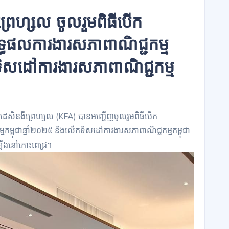
ឹព្រេហ្សល ចូលរួមពិធីបើក
្ធផលការងារសភាពាណិជ្ជកម្ម
កទិសដៅការងារសភាពាណិជ្ជកម្ម
្វោនដេសិនងឹព្រេហ្សល (KFA) បានអញ្ជើញចូលរួមពិធីបើក
កម្ពុជាឆ្នាំ២០២៥ និងលើកទិសដៅការងារសភាពាណិជ្ជកម្មកម្ពុជា
ំឡើងនៅកោះពេជ្រ។