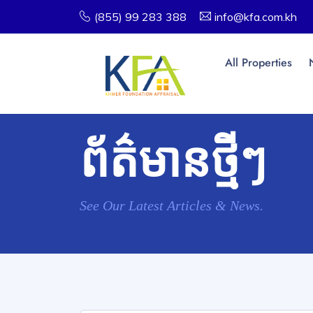
(855) 99 283 388
info@kfa.com.kh
All Properties
ព័ត៌មានថ្មីៗ
See Our Latest Articles & News.