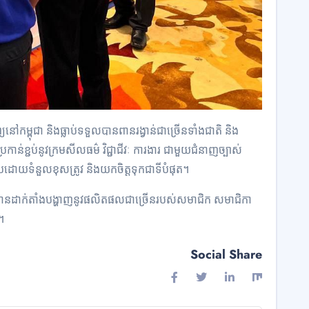
ម្ពុជា និងធ្លាប់ទទួលបានពានរង្វាន់ជាច្រើនទាំងជាតិ និង
្រកាន់ខ្ជប់នូវក្រមសីលធម៌ វិជ្ជាជីវៈ ការងារ ជាមួយជំនាញច្បាស់
រកបដោយទំនួលខុសត្រូវ និងយកចិត្តទុកជាទីបំផុត។
ឹងមានដាក់តាំងបង្ហាញនូវផលិតផលជាច្រើនរបស់សមាជិក សមាជិកា
។
Social Share