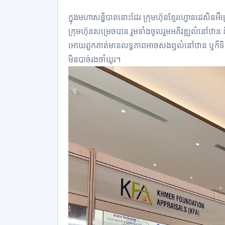
ក្នុងមហាសន្និបាតនោះដែរ ក្រុមហ៊ុនខ្មែរហ្វោនដេសិន
ក្រុមហ៊ុនសម្រេចបាន រួមទាំងចូលរួមអភិវឌ្ឍលំនៅឋាន ន
អោយពួកគាត់មានលទ្ធភាពអាចសងឮលំនៅឋាន ឬក៏ទិញល
មិនបាច់រងចាំយូរ។