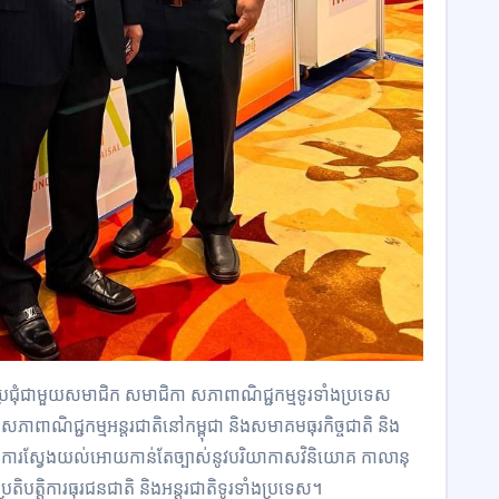
រជុំជាមួយសមាជិក សមាជិកា សភាពាណិជ្ជកម្មទូរទាំងប្រទេស
ាណិជ្ជកម្មអន្តរជាតិនៅកម្ពុជា និងសមាគមធុរកិច្ចជាតិ និង
ធំ ក្នុងការស្វែងយល់អោយកាន់តែច្បាស់នូវបរិយាកាសវិនិយោគ កាលានុ
សហប្រតិបត្តិការធុរជនជាតិ និងអន្តរជាតិទូរទាំងប្រទេស។