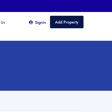
Add Property
 Us
Signin