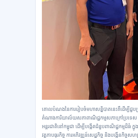
គោលបំណងនៃការរៀបចំមហាសន្និបាតនេះគឺដើម្បីជួបប្
តំណាងការិយាល័យសភាពាណិជ្ជកម្មសភាក្រៅប្រទេស សភាព
អន្តរជាតិនៅកម្ពុជា ដើម្បីបង្កើតជំនួបពាណិជ្ជកម្មដ៏
វត្តភាបធុរកិច្ច ការអភិវឌ្ឍន៍សេដ្ឋកិច្ច និងបង្កើនកិច្ច