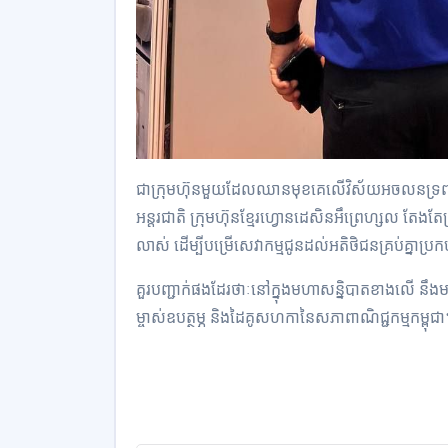
ជាក្រុមហ៊ុនមួយដែលឈានមុខគេលើវិស័យអចលនទ្រព្យនៅក
អន្តរជាតិ ក្រុមហ៊ុនខ្មែរហ្វោនដេសិនអឹព្រេហ្សល តែងតែប
លាស់ ដើម្បីបម្រើសេវាកម្មជូនដល់អតិថិជនគ្រប់គ្នាប្
គួរបញ្ជាក់ផងដែរថាៈ​នៅក្នុងមហាសន្និបាតខាងលើ ន
ម្ចាស់ឧបត្ថម្ភ និងដៃគូសហកានៃសភាពាណិជ្ជកម្មកម្ពុជា