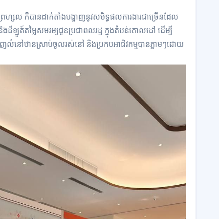
អឹព្រេហ្សល ក៏បានដាក់តាំងបង្ហាញនូវសមិទ្ធផលការងារជាច្រើនដែល
ិងដីឡូត៍តម្លៃសមរម្យជូនប្រជាពលរដ្ឋ ក្នុងតំបន់គោលដៅ ដើម្បី
ំនៅឋានស្រាប់ចូលរស់នៅ និងប្រកបអាជិវកម្មបានភ្លាមៗដោយ