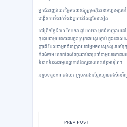
អ្នកជំនាញវាយតម្លៃអចលនវត្ថុក្រុមហ៊ុនខេអេហ្វអេប្រចាំ
បង្កើនការទំនាក់ទំនងគ្នាកាន់តែល្អថែមទៀត
នៅព្រឹកថ្ងៃទី៣០ ខែមករា ឆ្នាំ២០២៦ អ្នកជំនាញវាយតម្ល
ចុះជួបជាមួយធនាគារក្នុងស្រុកជាបន្តបន្ទាប់ ក្នុងគោ
ញាតិ ដែលជាអ្នកជំនាញវាយតម្លៃអចលនទ្រព្យ របស់ក្រុម
កំពង់ចាម លោកតែងតែចុះជាប់ជាប្រចាំជាមួយធនាគារផ្សេង
ទំនាក់ទំនងជាមួយគ្នាកាន់តែល្អជាងនេះបន្ថែមទៀត។
អត្ថបទ/រូបភាពដោយ៖ ក្រុមការងារខ្មែរហ្វោនដេសិនអឹព
PREV POST