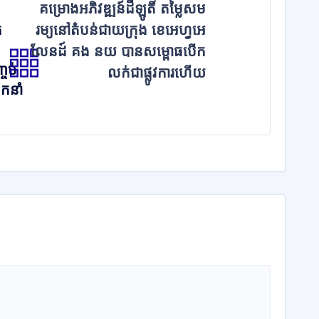
គម្រោងអភិវឌ្ឍន៍ដីឡូតិ៍ តម្លៃសម
ក
រម្យនៅតំបន់ជាយក្រុង ខេអេហ្វអេ
លែនដ៍ គង នយ បានសម្ពោធបើក
្ចប់
លក់ជាផ្លូវការហើយ
កនាំ