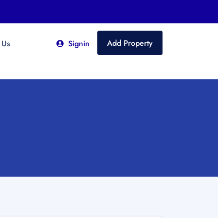
Add Property
 Us
Signin