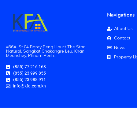
Navigations
About Us
Contact
#36A, St.04 Borey Peng Hourt The Star
News
Natural. Sangkat Chakangre Leu, Khan
Meanchey, Phnom Penh.
Property Li
(855) 77 216 168
(855) 23 999 855
(855) 23 988 911
info@kfa.com.kh
Copyright© 2017 KHMER FOUNDATION APPRAISAL A