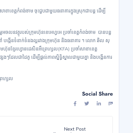
សាខាខេត្តកំពង់ចាម ចុះជួបជាមួយធនាគារក្នុងស្រុកជាបន្ត ដើម្បី
ៃអចលនវត្ថុរបស់ក្រុមហ៊ុនខេអេហ្វអេ ប្រចាំខេត្តកំពង់ចាម បានបន្ត
លដៅ បង្កើនទំនាក់ទំនងល្អរវាងក្រុមហ៊ុន និងធនាគារ ។ លោក ឆិល សុ
ហ៊ុនខ្មែរហ្វោនដេសិនអឹព្រេហ្សល​(KFA) ប្រចាំសាខាខេត្ត
ៗដែលជាដៃគូ ដើម្បីផ្តល់ភាពស្និទ្ធិស្នាលជាមួយគ្នា និងបង្កើនការ
្រេហ្សល
Social Share
Next Post