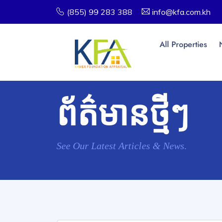
(855) 99 283 388
info@kfa.com.kh
All Properties
ព័ត៌មានថ្មីៗ
See Our Latest Articles & News.