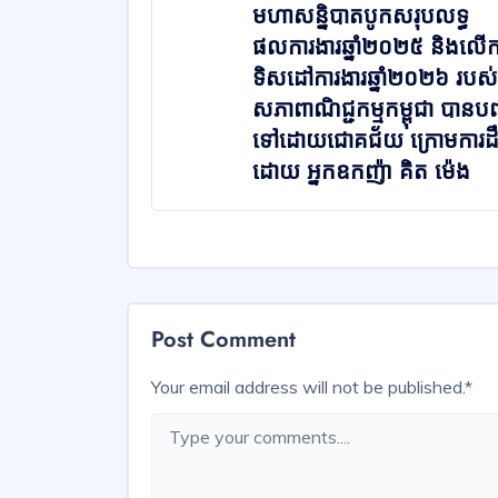
មហាសន្និបាតបូកសរុបលទ្ធ
ផលការងារឆ្នាំ២០២៥ និងលើ
ទិសដៅការងារឆ្នាំ២០២៦ របស់
សភាពាណិជ្ជកម្មកម្ពុជា បានបញ
ទៅដោយជោគជ័យ ក្រោមការដឹ
ដោយ អ្នកឧកញ៉ា គិត ម៉េង
Post Comment
Your email address will not be published.
*