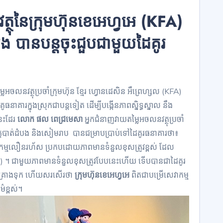
្ថុនៃក្រុមហ៊ុនខេអេហ្វអេ (KFA)
បង បានបន្តចុះជួបជាមួយដៃគូរ
ៃអចលនវត្ថុប្រចាំក្រុមហ៊ុន ខ្មែរ ហ្វោនដេសិន អឹព្រេហ្សល (KFA)
នាគារក្នុងស្រុកជាបន្តទៀត ដើម្បីបង្កើនភាពស្និទ្ធស្នាល នឹង
នេះដែរ
លោក ផល ពេជ្រមេសា
អ្នកជំនាញវាយតម្លៃអចលនវត្ថុប្រចាំ
េត្តបាត់ដំបង និងសៀមរាប បានជម្រាបប្រាប់ទៅដៃគូរធនាគារថា៖
សេវាកម្មលឿនរហ័ស ប្រកបដោយភាពមានទំនួលខុសត្រូវខ្ពស់ ដែល
) ។ ជាមួយភាពមានទំនួលខុសត្រូវបែបនេះហើយ ទើបបានជាដៃគូរ
គ្រោងទុក ហើយសរសើរថា
ក្រុមហ៊ុនខេអេហ្វអេ
ពិតជាបម្រើសេវាកម្ម
៌ខ្ពស់។