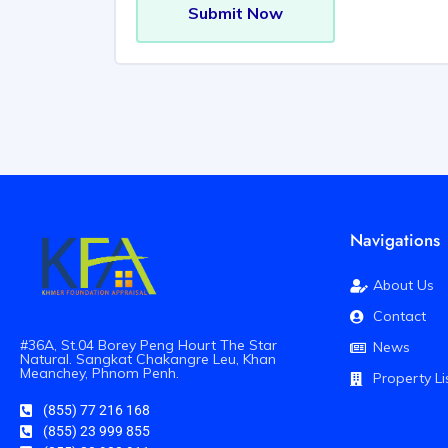
Submit Now
Navigations
About Us
Contact
#36A, St.04 Borey Peng Hourt The Star
News
Natural. Sangkat Chakangre Leu, Khan
Meanchey, Phnom Penh.
Property Li
(855) 77 216 168
(855) 23 999 855