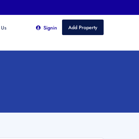
Add Property
 Us
Signin