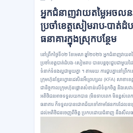
អ្នកជំនាញវាយតម្លៃអចលនវត
ប្រចាំខេត្តសៀមរាប-បាត់ដំ
ធនាគារក្នុងស្រុកបន្ថែម
នៅព្រឹកថ្ងៃទី០២ ខែមេសា ឆ្នាំ២០២៦ អ្នកជំនាញវាយតម្ល
ប្រចាំខេត្តបាត់ដំបង-សៀមរាប បានបន្តចុះជួបជាមួយដៃគូធ
ទំនាក់ទំនងល្អជាមួយគ្នា ។ តាមរយៈការជួបគ្នានៅព្រឹក
ក្រុមហ៊ុនខ្មែរហ្វោនដេសិនអឹព្រេហ្សល (KFA) សាខាខ
ជានិច្ចកាលក្រុមហ៊ុនផ្តោតសំខាន់លើទំនុកចិត្ត និង
អតិថិជនអាចទទួលយកបាន (មិនទាបពេក មិនខ្ពស់ពេក
ធនាគារ ក៏ទទួលបានជោគជ័យទៅតាមផែនការដែលន
ដល់អតិថិជនចេញពីចិត្ត ប្រកបដោយជំនាញ នឹងសីលធម