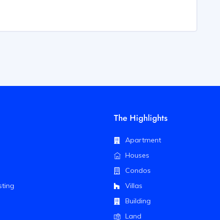
The Highlights
Apartment
Houses
Condos
sting
Villas
Building
Land