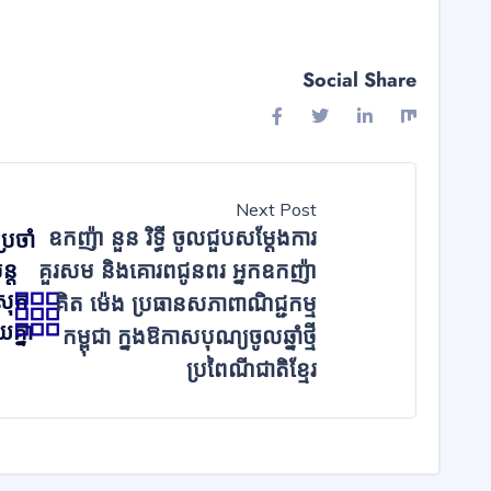
Social Share
Next Post
ឧកញ៉ា នួន រិទ្ធី ចូលជួបសម្ដែងការ
្រចាំ
ន្ត
គួរសម និងគោរពជូនពរ អ្នកឧកញ៉ា
្រុក
គិត ម៉េង ប្រធានសភាពាណិជ្ជកម្ម
យគ្នា
កម្ពុជា ក្នងឱកាសបុណ្យចូលឆ្នាំថ្មី
ប្រពៃណីជាតិខ្មែរ