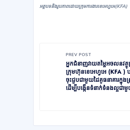
អត្ថបទនិងរូបភាពដោយក្រុមការងារខេអេហ្វអេ(KFA)
PREV POST
អ្នកជំនាញវាយតម្លៃអចលនវត្ថុប
ក្រុមហ៊ុនខេអេហ្វអេ (KFA ) ប
ចុះជួបជាមួយដៃគូធនាគារក្នុងស
ដើម្បីបង្កើនទំនាក់ទំនងល្អជាមួ