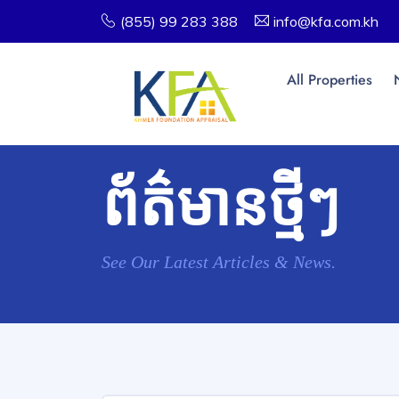
(855) 99 283 388
info@kfa.com.kh
All Properties
ព័ត៌មានថ្មីៗ
See Our Latest Articles & News.