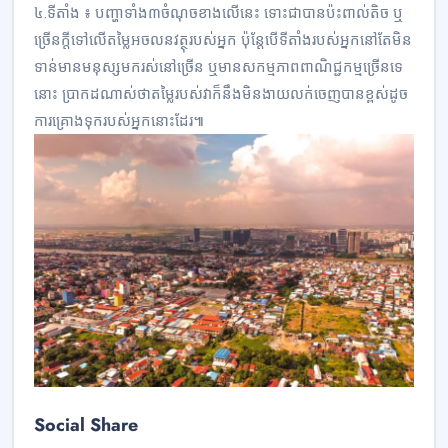
៤.ទីតាំង ៖ បញ្ហាទាំង៣ចំណុចខាងលើនេះ ទោះជាបានប៉ះពាល់តិច ឬ
ច្រើនក្តីទៅលើតម្លៃអចលនវត្ថុរបស់អ្នក ប៉ុន្តែបើទីតាំងរបស់អ្នកនៅតែមិន
ទាន់មានមនុស្សមករស់នៅច្រើន ឬមានសកម្មភាពពាណិជ្ជកម្មច្រើនទេ
នោះ ប្រាកដណាស់ថាតម្លៃរបស់វាក៏នឹងមិនងាយលក់ចេញបានខ្ពស់ដូច
ការគ្រោងទុករបស់អ្នកនោះដែរ៕
Social Share