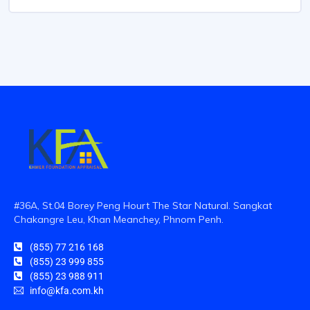
#36A, St.04 Borey Peng Hourt The Star Natural. Sangkat
Chakangre Leu, Khan Meanchey, Phnom Penh.
(855) 77 216 168
(855) 23 999 855
(855) 23 988 911
info@kfa.com.kh