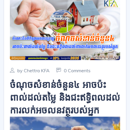
by Chettra KFA
0 Comments
ចំណុចសំខាន់ចំនួន៤ អាចប៉ះ
ពាល់ដល់តម្លៃ និងជះឥទ្ធិពលដល់
ការលក់អចលនវត្ថុរបស់អ្នក