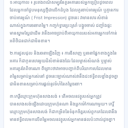
១.អាយុកាល ៖ រូបរាងពណ៌សម្បុរនៃតួរអគាររបស់អ្នកប្រៀបដូចពេល
ដែលអ្នកទៅជួបមនុស្សថ្មីជាលើកដំបូង ដែលគួរចាប់អារម្មណ៍ ឬគ្មានការ
ចាប់អារម្មណ៍ ( Frist Impression) ដូចនេះ វាមានសារៈសំខាន់
ណាស់ក្នុងការចរចាតម្លៃ។ កញ្ចក់ទ្វារប្រេះស្រាំ បង្អួចចាស់ ជញ្ជាំងផ្ទះ
មានស្នាមស្លែជាដើម វានឹងអាចប្រាប់ពីអាយុកាលរបស់អគារអ្នកទៅកាន់
អតិថិជនជាក់ជាមិនខាន។
២.ការជួសជុល និងរចនាឡើងវិញ ៖ ការឌីសាញ ឬរចនាផ្នែកខាងក្នុងនៃ
អគារ ក៏ជាកូនសោរមួយដ៏សំខាន់ផងដែរ ដែលម្ចាស់សំណង់ ឬម្ចាស់
អគារគួរតែពិចារណា ពីព្រោះថាវាអាចបញ្ជាក់ពីបរិយាកាសដែលមាន
តម្លៃសម្រាប់អ្នករស់នៅ ដូចនេះច្បាស់ណាស់វានឹងជះឥទ្ធិពលខ្លាំងដូចគ្នា
ជាមិនខានសម្រាប់ការផ្តល់នូវទំហំនៃតម្លៃចរចា។
៣.កេរ្តិ៍ឈ្មោះក្រុមហ៊ុនសាងសង់ ៖ តើអចលនវត្ថុរបស់អ្នកត្រូវ
បានសាងសង់ឡើងដោយក្រុមហ៊ុនណា និងអ្នកម៉ៅការណាមួយ។ កេរ្តិ៍
ឈ្មោះក្រុមហ៊ុនសាងសង់ ក៏ជាកម្រិតនៃទំនុកចិត្តរបស់ពួកគេដែលវានឹង
មានឥទ្ធិពលមកលើតម្លៃអចលនវត្ថុរបស់អ្នកមានផលប៉ះពាល់ដូចគ្នា។