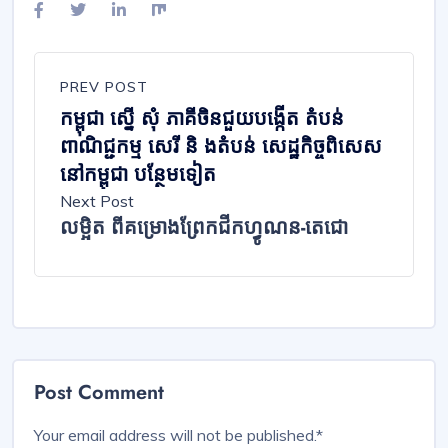
PREV POST
កម្ពុជា ស្នើ សុំ ភាគីចិនជួយបង្កើត តំបន់
ពាណិជ្ជកម្ម សេរី និ ងតំបន់ សេដ្ឋកិច្ចពិសេស
នៅកម្ពុជា បន្ថែមទៀត
Next Post
លម្អិត ពីគម្រោងព្រែកជីកហ្វូណន-តេជោ
Post Comment
Your email address will not be published.
*