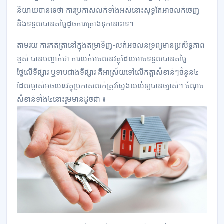
និយាយបានទេថា ការប្រកាសលក់ទាំងអស់នោះសុទ្ធតែអាចលក់ចេញ
និងទទួលបានតម្លៃដូចការគ្រោងទុកនោះទេ។
តាមរយៈការកត់ត្រានៅក្នុងតម្រាទិញ-លក់អចលនទ្រព្យមានប្រសិទ្ធភាព
ខ្ពស់ បានបញ្ជាក់ថា ការលក់អចលនវត្ថុដែលអាចទទួលបានតម្លៃ
ថ្លៃលើទីផ្សារ ឬទាបជាងទីផ្សារ គឺអាស្រ័យទៅលើកត្តាសំខាន់ៗចំនួន៤
ដែលម្ចាស់អចលនវត្ថុប្រកាសលក់ត្រូវស្វែងយល់ឲ្យបានច្បាស់។ ចំណុច
សំខាន់ទាំង៤នោះរួមមានដូចជា ៖