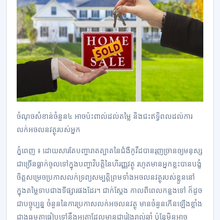
ចំណុចសំខាន់ចំនួន៤ អាចប៉ះពាល់ដល់តម្លៃ និងជះឥទ្ធិពលដល់ការ
លក់អចលនវត្ថុរបស់អ្នក
ភ្នំពេញ ៖ ដោយសារតែបញ្ហារាតត្បាតនៃជំងឺកូវីដបានរុញច្រានឲ្យមនុស្ស
ជាច្រើនធ្លាក់ចូលទៅក្នុងបញ្ហាវិបត្តិនៃហិរញ្ញវត្ថុ រហូតមានអ្នកខ្លះបានបង្ខំ
ចិត្តសម្រេចប្រកាសលក់ទ្រព្យសម្បត្តិព្រមទាំងអចលនវត្ថុរបស់ខ្លួននៅ
ក្នុងតម្លៃទាបជាងទីផ្សារផងដែរ។ ជាក់ស្ដែង កាលពីពេលកន្លងទៅ ក៏ដូច
ជាបច្ចុប្បន្ន ចំនួននៃការប្រកាសលក់អចលនវត្ថុ មានចំនួនកើនឡើងខ្លាំង
ជាងធម្មតាធៀបទៅនឹងអត្រាដែលមានជារៀងរាល់ឆ្នាំ ប៉ុន្តែមិនអាច