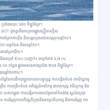
ុទ្រ ប្រវែងសរុប ១៨០ គីឡូម៉ែត្រ។
BOT ដូចគ្នានឹងគម្រោងផ្លូវល្បឿនលឿន)
លតាមព្រែកតាហ៊ីង និងបន្តរហូតដល់សមុទ្រខេត្តកែប។
ាកែវ ខេត្តកំពត និងខេត្តកែប។
ខាងព្រែកជីក)។
ងជម្រៅ ៥,៤m (បញ្ជាក់៖ ជម្រៅនាវា ៤,៧ m)
្ពាន ១១ កន្លែង ផ្លូវអមសងខាងប្រវែង ២០៨ គីឡូម៉ែត្រ។
ចុងឆ្នាំ២០២៤)។
លៃនៃការដឹកជញ្ជូននាពេលបច្ចុប្បន្ន ការបង្កើតតំបន់ ពាណិជ្ជកម្ម
ន ការពង្រីកតំបន់ អភិវឌ្ឍន៍កសិកម្ម ធារាសាស្ត្រ វារីវប្បកម្ម និង
ទី៤ របស់កម្ពុជា ការបង្កើតការងារបន្ថែមនៅកំពង់ផែ ស្វយ័តក្រុង
ត ការជំរុញការអភិវឌ្ឍទីក្រុងនិងនគរូបនីយកម្ម និងការជំរុញ ការ