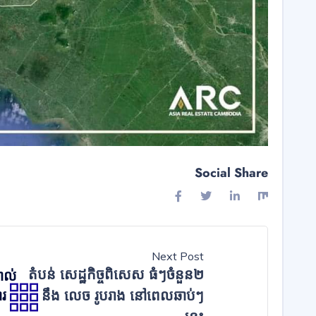
Social Share
Next Post
តំបន់ សេដ្ឋកិច្ចពិសេស ធំៗចំនួន២
ាល់
ារ
នឹង លេច រូបរាង នៅពេលឆាប់ៗ