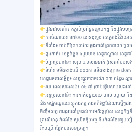
ផ្លូវនាវាចរណ៍៖ តភ្ជាប់ប្រព័ន្ធទន្លេមេគង្គ និងផ្លូវសម
ការចំណាយ៖ ១៧០០ លានដុល្លារ (គម្រោងវិនិយោគ 
ទីតាំង៖ ចាប់ពីព្រែកតាកែវ ឆ្លងកាត់ព្រែកតាឯក ចូ
ឆ្លងកាត់៖ ខេត្តចំនួន ៤ រួមមាន ខេត្តកណ្តាល ខេត្តត
ចំនួនប្រជាជន៖ សរុប ១,៦លាននាក់ (រស់នៅអមសង
ទំហំ៖ ទទឹងខាងលើ ១០០m ទទឹងខាងក្រោម ៨០m និ
ហេដ្ឋារចនាសម្ព័ន្ធ៖ សន្ទះផ្លូវនាវាចរណ៍ ០៣ កន្លែង ស
រយៈពេលសាងសង់៖ ០៤ ឆ្នាំ (ចាប់ផ្តើមសាងសង់នៅ
អត្ថប្រយោជន៍៖ ការកាត់បន្ថយរយៈពេល ចម្ងាយ និងតម្
និង មជ្ឈមណ្ឌលភស្តុភារកម្ម ការអភិវឌ្ឍផែរណបថ្មីៗជាច្រើ
ចិញ្ចឹមសត្វ ការជួយគាំទ្រដល់ការអភិវឌ្ឍប៉ូល សេដ្ឋកិច្ច
ព្រះសីហនុ កំពង់ផែ ស្វយ័តភ្នំពេញ និងកំពង់ផែផ្សេងទៀ
រីកចម្រើនផ្នែកអចលនទ្រព្យ។