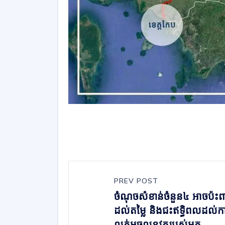
PREV POST
ចំណុចសំខាន់ចំនួន៤ អាចប៉ះព
ដល់តម្លៃ និងជះឥទ្ធិពលដល់ក
លក់អចលនវត្ថុរបស់អ្នក