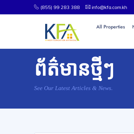
(855) 99 283 388
info@kfa.com.kh
All Properties
ព័ត៌មានថ្មីៗ
See Our Latest Articles & News.