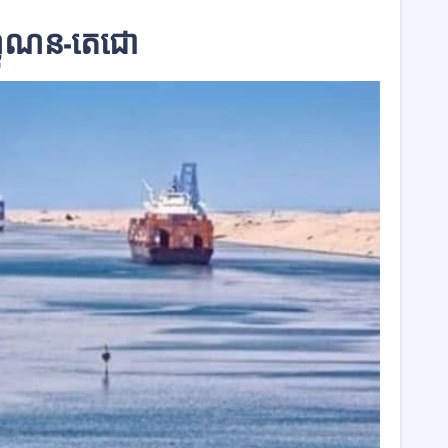
ហ្វូណន-តេជោ