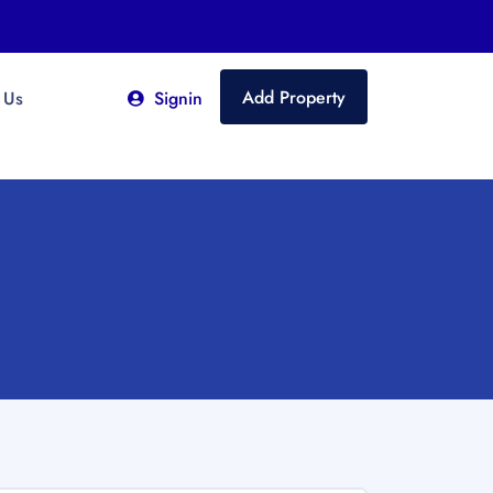
Add Property
 Us
Signin