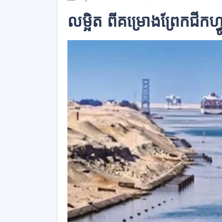
លម្អិត ពីគម្រោងព្រែកជីក