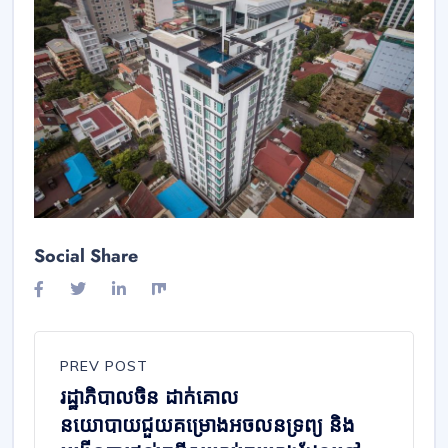
Social Share
PREV POST
រដ្ឋាភិបាលចិន ដាក់គោល
នយោបាយជួយគម្រោងអចលនទ្រព្យ និង