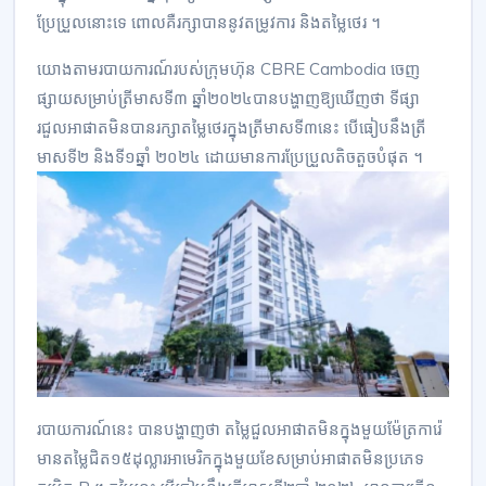
ប្រែប្រួលនោះ​ទេ ពោលគឺរក្សាបាននូវ​តម្រូវការ និងតម្លៃថេរ ។
យោងតាម​របាយការណ៍របស់​ក្រុមហ៊ុន CBRE Cambodia ចេញ
ផ្សាយសម្រាប់​ត្រីមាសទី​៣ ឆ្នាំ២០២៤​​បាន​បង្ហាញឱ្យឃើញថា ទីផ្សា
រជួល​អាផាតមិន​​បានរក្សា​តម្លៃ​ថេរ​ក្នុង​ត្រី​មាស​ទី៣​នេះ បើធៀបនឹង​ត្រី
មាសទី២ ​និង​ទី​១​ឆ្នាំ ២០២៤ ដោយមានកា​រប្រែ​ប្រួលតិច​តួច​បំផុត ។
របាយការណ៍នេះ បានបង្ហាញថា​ តម្លៃជួល​អាផាតមិន​ក្នុងមួយម៉ែត្រ​ការ៉េ​
មានតម្លៃជិត​១៥​ដុល្លារ​អាមេរិក​ក្នុង​មួយខែសម្រាប់អាផាតមិន​ប្រភេទ