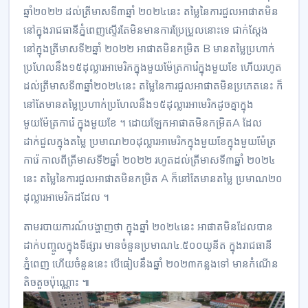
ឆ្នាំ២០២២​ ដល់​ត្រីមាស​ទី៣​ឆ្នាំ ២០២៤​នេះ តម្លៃនៃការ​ជួលអាផាតមិន​
នៅក្នុង​រាជធានីភ្នំពេញ​ស្ទើរ​តែ​មិន​មាន​​​ការ​ប្រែ​ប្រួល​នោះទេ​ ជាក់ស្ដែង​
នៅក្នុ​ងត្រីមាសទី២ឆ្នាំ ២០២២​ ​អាផាត​មិនកម្រិត​ B មានតម្លៃប្រហាក់​
ប្រហែល​នឹង​១៥ដុល្លារ​អាមេរិក​ក្នុងមួយម៉ែត្រ​ការ៉េ​ក្នុងមួយខែ ហើយ​រហូត​
ដល់​​​ត្រីមាស​ទី៣ឆ្នាំ​២០២៤​នេះ តម្លៃ​នៃការជួល​អាផាតមិន​ប្រភេត​នេះ ក៏
នៅតែមានតម្លៃប្រហាក់​ប្រហែល​នឹង​១៥​ដុល្លា​រអាមេរិកដូចគ្នា​​ក្នុង
មួយម៉ែត្រ​ការ៉េ ក្នុងមួយខែ​ ។ ដោយ​ឡែក​អា​ផា​តមិន​កម្រិត​A ដែល​
ដាក់ជួល​ក្នុង​តម្លៃ ប្រមាណ២០​ដុល្លារអាមេរិកក្នុងមួយខែក្នុងមួយម៉ែត្រ​
ការ៉េ​​ កាលពី​ត្រីមាសទី​២​ឆ្នាំ ២០២២ រហូតដល់​ត្រីមាសទី​៣ឆ្នាំ ២០២៤​
នេះ តម្លៃ​នៃការ​​ជួ​លអាផាតមិន​កម្រិត​ A ក៏នៅតែមានតម្លៃ ប្រមាណ២០​
ដុល្លារអាមេរិកដដែល ។
តាមរបាយការ​ណ៍បង្ហាញថា ក្នុងឆ្នាំ ២០២៤​នេះ អាផាតមិនដែល​បាន
ដាក់​បញ្ចូល​ក្នុងទីផ្សារ​ មានចំនួន​ប្រមាណ៤.៥០០យូនីត ក្នុង​រាជធានី
ភ្នំពេញ ហើយ​ចំនួននេះ បើធៀបនឹង​ឆ្នាំ ២០២៣​កន្លងទៅ មានកំណើន​
តិច​តួច​ប៉ុណ្ណោះ ៕