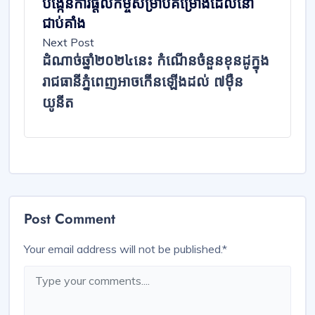
បង្កើនការផ្តល់កម្ចីសម្រាប់គម្រោងដែលនៅ
ជាប់គាំង
Next Post
ដំណាច់ឆ្នាំ២០២៤​នេះ​ កំណើនចំនួន​ខុនដូ​ក្នុង​
រាជធានីភ្នំពេញអាច​កើនឡើងដល់​ ៧ម៉ឺន
យូនីត​
Post Comment
Your email address will not be published.
*