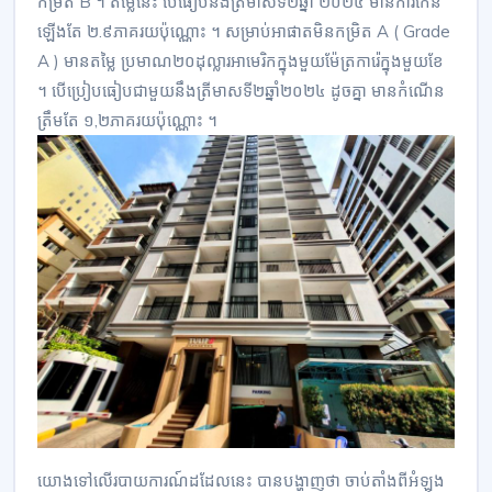
កម្រិត​ B ។ តម្លៃនេះ បើធៀបនឹង​ត្រី​មាស​ទី​​២ឆ្នាំ ២០២៤​ មាន​ការ​កើន​
ឡើង​តែ ២.៩​ភាគរយ​ប៉ុណ្ណោះ ។ សម្រាប់អាផាត​មិន​កម្រិត​ A ( Grade
A ) មានតម្លៃ ប្រមាណ២០​ដុល្លារ​អា​មេ​រិកក្នុងមួយម៉ែត្រ​ការ៉េ​ក្នុងមួយខែ
។ បើ​ប្រៀប​ធៀប​ជាមួយ​នឹង​ត្រី​មាសទី២ឆ្នាំ២០២៤ ​ដូច​គ្នា​ មានកំណើន​
ត្រឹ​មតែ​ ​១,២ភាគរយប៉ុណ្ណោះ ។​
យោងទៅលើ​របាយការណ៍​ដដែលនេះ បានបង្ហាញថា ចាប់តាំងពី​អំឡុង​