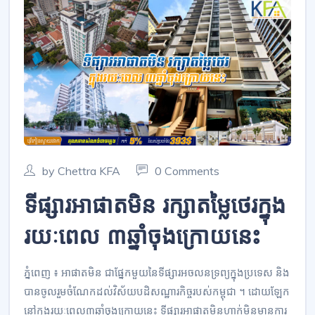
by Chettra KFA
0 Comments
ទីផ្សារ​អាផាតមិន ​រក្សា​តម្លៃថេរ​ក្នុង​
រយៈពេល ៣ឆ្នាំចុងក្រោយនេះ
ភ្នំពេញ ៖ អាផាតមិន ជាផ្នែកមួយនៃទីផ្សារអចលនទ្រព្យ​ក្នុង​ប្រទេស ​និ​ង
បានចូលរួម​ចំណែក​ដល់​វិស័យ​បដិសណ្ឋារកិច្ច​របស់​កម្ពុជា​ ។ ដោយឡែក
នៅ​ក្នុង​រយៈ​ពេល​៣ឆ្នាំចុងក្រោយនេះ ទីផ្សារ​អា​ផាត​មិនហាក់មិនមានការ​