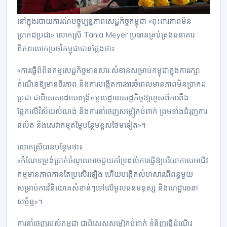
​នៅ​ក្នុង​របាយការណ៍បច្ចុប្បន្នភាពសេដ្ឋកិច្ចកម្ពុជា​ «ពុះពារភាព​មិន​
ប្រាកដប្រជា​» លោកស្រី Tania Meyer ប្រធាន​គ្រប់គ្រងធនាគារ
ពិភពលោកប្រចាំកម្ពុជាបានថ្លែងថា៖
«ការធ្វើពិពិធកម្មសេដ្ឋកិច្ចមានសារៈសំខាន់សម្រាប់កម្ពុជាក្នុងការរក្សា
កំណើនឱ្យ​មាន​ចីរភាព​ និងការបង្កើតការងារចំពេលមានភាពមិនប្រាកដ
ប្រជា ជាពិសេសដោយ​ពង្រីក​មូលដ្ឋាន​សេដ្ឋកិច្ច​ឱ្យ​ហួសពីការពឹង
ផ្អែកលើវិស័យ​សំណង់ និងការនាំចេញសម្លៀកបំពាក់ ព្រមទាំងជំរុញ​ការ
ផលិត និងសេវាកម្មតម្លៃបន្ថែមខ្ពស់ថែមទៀត»។
លោកស្រីបានបន្ថែមថា៖
«កំណែទម្រង់ប្រាក់ចំណូលអាចជួយ​គាំទ្រដល់ការធ្វើ​ឱ្យ​បរិយាកាសអាជីវ
កម្មមាន​ភាពកាន់តែ​ប្រសើរឡើង ហើយបង្កើតលំហ​សារពើពន្ធមួយ​
សម្រាប់ការវិនិយោគសំខាន់ៗទៅលើ​មូលធន​មនុស្ស និងហេដ្ឋារចនា
សម្ព័ន្ធ»។
ការនាំចេញរបស់កម្ពុជា ជាពិសេសសម្លៀកបំពាក់ ទំនិញធ្វើដំណើរ