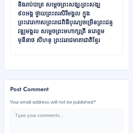
និងរាប់បាត្រ សម្តេចព្រះសង្ឃ-ព្រះសង្ឃ
៩០អង្គ ថ្វាយព្រះពរសិរីមង្គល ក្នុង
ព្រះវេរោកាសព្រះរាជពិធីបុណ្យចម្រើនព្រះជន្ម
វឌ្ឍមង្គល សម្តេចព្រះមហាក្សត្រី នរោត្តម
មុនីនាថ សីហនុ ព្រះវររាជមាតាជាតិខ្មែរ
Post Comment
Your email address will not be published.
*