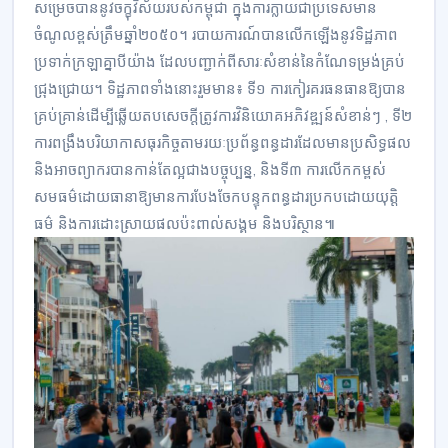
សម្រេចបាននូវ​ចក្ខុវិស័យរបស់កម្ពុជា ក្នុងការក្លាយជាប្រទេសមាន
ចំណូលខ្ពស់ត្រឹមឆ្នាំ២០៥០។ របាយ​ការណ៍បាន​លើកឡើងនូវទិដ្ឋភាព
ប្រទាក់​ក្រឡាគ្នាបីយ៉ាង ដែលបញ្ជាក់ពីសារៈសំខាន់នៃកំណែទម្រង់គ្រប់​
ជ្រុង​ជ្រោយ​។ ទិដ្ឋភាព​ទាំងនោះ​រួមមាន​៖ ទី១ ការកៀរគរធនធានឱ្យ​បាន​
គ្រប់គ្រាន់ដើម្បីឆ្លើយតប​សេចក្តី​ត្រូវ​ការវិនិយោគអភិវឌ្ឍន៍សំខាន់ៗ , ទី២
ការពង្រឹងបរិយាកាសធុរកិច្ចតាមរយៈប្រព័ន្ធពន្ធដារដែលមានប្រសិទ្ធផល
និងអាចព្យាករបានកាន់តែល្អជាង​បច្ចុប្បន្ន, និងទី៣ ការលើកកម្ពស់
សមធម៌ដោយធានាឱ្យ​មាន​ការបែងចែកបន្ទុកពន្ធដារប្រកបដោយយុត្តិ
ធម៌ និងការដោះស្រាយផលប៉ះពាល់សង្គម និងបរិស្ថាន៕