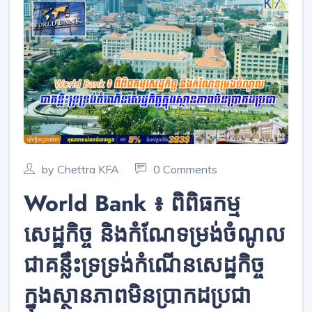
by Chettra KFA
0 Comments
World Bank ៖ ពិពិធកម្ម
សេដ្ឋកិច្ច និងកំណែទម្រង់ចំណូល
ជាគន្លឹះទ្រទ្រង់កំណើនសេដ្ឋកិច្ច
ក្នុងស្ថានភាពមិនប្រាកដប្រជា