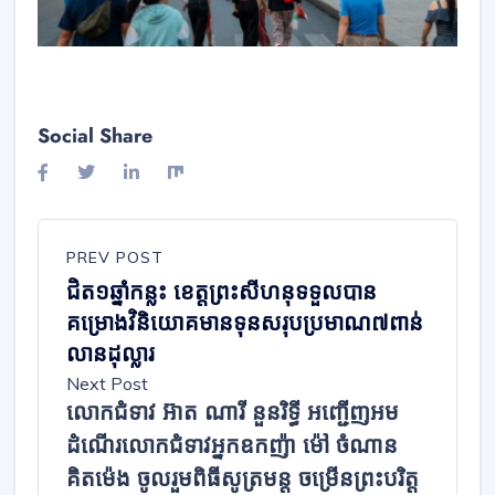
Social Share
PREV POST
ជិត១ឆ្នាំកន្លះ ខេត្តព្រះសីហនុ​ទទួលបាន
គម្រោង​វិនិយោគមានទុនសរុប​ប្រមាណ៧ពាន់​
លានដុល្លារ​
Next Post
លោកជំទាវ អ៊ាត ណារី នួនរិទ្ធី អញ្ជើញអម
ដំណើរលោកជំទាវអ្នកឧកញ៉ា ម៉ៅ ចំណាន
គិតម៉េង ចូលរួមពិធីសូត្រមន្ត ចម្រើនព្រះបរិត្ត