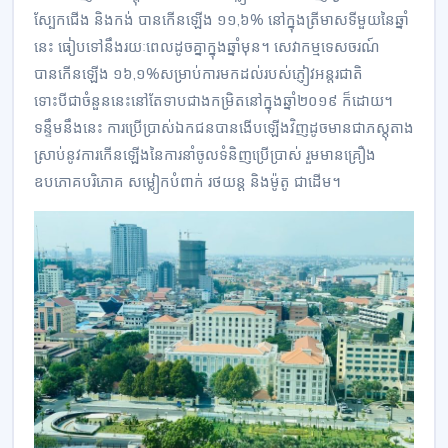
ស្បែកជើង និងកង់ បានកើនឡើង ១១,៦% នៅក្នុងត្រីមាសទីមួយនៃឆ្នាំ
នេះ ធៀប​ទៅនឹង​រយៈពេលដូចគ្នា​ក្នុង​ឆ្នាំមុន​។ សេវាកម្មទេសចរណ៍
បានកើនឡើង ១៦,១%សម្រាប់ការមកដល់របស់ភ្ញៀវអន្តរជាតិ
ទោះបីជាចំនួននេះនៅតែទាបជាងកម្រិត​នៅ​ក្នុង​ឆ្នាំ២០១៩ ក៏ដោយ។
ទន្ទឹមនឹងនេះ ការប្រើប្រាស់ឯកជនបានងើបឡើងវិញដូចមាន​ជា​ភស្តុតាង
ស្រាប់​នូវការកើនឡើងនៃការនាំចូលទំនិញប្រើប្រាស់ រួមមានគ្រឿង
ឧបភោគបរិភោគ សម្លៀកបំពាក់ រថយន្ត និងម៉ូតូ ជាដើម។