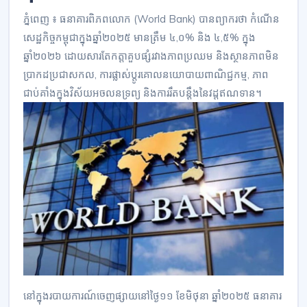
ភ្នំពេញ ៖ ធនាគារពិភពលោក (World Bank) បានព្យាករថា កំណើន
សេដ្ឋកិច្ចកម្ពុជាក្នុងឆ្នាំ២០២៥ មានត្រឹម ៤,០% និង ៤,៥% ក្នុង
ឆ្នាំ២០២៦ ដោយសារតែកត្តាគួបផ្សំរវាងភាពប្រឈម និងស្ថានភាពមិន
ប្រាកដប្រជាសកល, ការផ្លាស់ប្តូរគោលនយោបាយពាណិជ្ជកម្ម, ភាព
ជាប់គាំងក្នុងវិស័យអចលនទ្រព្យ និងការរឹតបន្តឹងនៃវដ្តឥណទាន។
នៅក្នុងរបាយការណ៍ចេញផ្សាយនៅថ្ងៃ១១ ខែមិថុនា ឆ្នាំ២០២៥ ធនាគារ