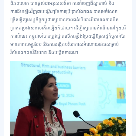
ពិភពលោក បានផ្តល់ជាអនុសសន៍ថា ការនាំចេញដ៏ស្វាហាប់​ និង
ការងើបឡើងវិញជាបណ្តើរៗនៃការប្រើប្រាស់ឯកជន បាន​រួមចំណែក​
ច្រើន​ធ្វើ​ឱ្យ​សេដ្ឋកិច្ចកម្ពុជារក្សា​បាន​ភាពធន់បើទោះបីជាមានភាពមិន
ប្រាកដ​ប្រជា​សកលកើនឡើងក៏ដោយ។ ដើម្បីរក្សាបាន​កំណើននៅ​ក្នុង​បរិ
ការណ៍នេះ កម្ពុជាចាំបាច់ត្រូវ​ផ្តោតលើការ​ប្រឹង​ប្រែង​ធ្វើ​ឱ្យ​សេដ្ឋកិច្ចកាន់តែ
មានភាពសម្បូរបែប​​ និងការបង្កើតបរិយាកាសអំណោយផលសម្រាប់
វិស័យឯកជនវិនិយោគ និងបង្កើតការងារ។