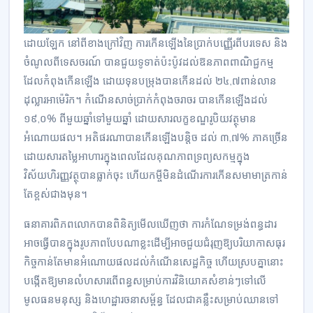
ដោយឡែក នៅពីខាងក្រៅវិញ ការកើនឡើងនៃប្រាក់បញ្ញើរពីបរទេស និង
ចំណូលពីទេសចរណ៍ បានជួយ​ទូទាត់ប៉ះប៉ូវ​ដល់​ឱន​ភាពពាណិជ្ជកម្ម
ដែលកំពុងកើនឡើង​ ដោយទុនបម្រុងបានកើនដល់ ២៤,៧ពាន់លាន
ដុល្លារអាម៉េរិក។ កំណើនសាច់​ប្រាក់កំពុង​ចរាចរ បានកើនឡើងដល់
១៩,០% ពីមួយឆ្នាំទៅមួយឆ្នាំ ដោយ​សារលក្ខខណ្ឌរូបិយវត្ថុមាន​
អំណោយផល។ អតិផរណាបានកើនឡើងបន្តិច ដល់ ៣,៧% ភាគច្រើន
ដោយសារតម្លៃអាហារក្នុងពេល​ដែលគុណភាពទ្រព្យសកម្ម​ក្នុង​
វិស័យហិរញ្ញវត្ថុបានធ្លាក់ចុះ ហើយ​កម្ចីមិនដំណើរការកើន​​សមាមាត្រ​កាន់​
តែ​ខ្ពស់ជាង​មុន​។
ធនាគារពិភពលោកបានពិនិត្យមើលឃើញថា ការ​កំណែទម្រង់ពន្ធដារ
អាចធ្វើ​បាន​ក្នុងរូបភាពបែបណា​ខ្លះដើម្បីអាចជួយជំរុញ​​ឱ្យ​បរិយា​កាសធុរ
កិច្ចកាន់​តែ​មាន​អំណោយផលដល់កំណើនសេដ្ឋកិច្ច​ ហើយ​ស្របគ្នានោះ
បង្កើតឱ្យ​មាន​លំហសារពើពន្ធសម្រាប់ការវិនិយោគសំខាន់ៗទៅលើ
មូលធនមនុស្ស និងហេដ្ឋារចនាសម្ព័ន្ធ ដែលជាគន្លឹះសម្រាប់​ឈាន​ទៅ​