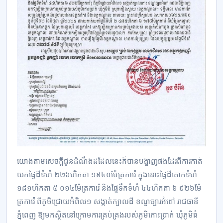
យោងតាម​សេចក្ដីជូន​ដំណឹង​ដដែលនេះ​ក៏បាន​បង្ហាញផងដែរពីការ​កាត់​
យក​ផ្ទៃ​ដី​ទំហំ​ ២២៦ហិកតា ១៩៤០​ម៉ែត្រការ៉េ ក្នុងនោះ​ផ្ទៃដីគោក​ទំហំ​
១៨១ហិកតា ៥ ០១៤ម៉ែត្រការ៉េ និងផ្ទៃទឹក​ទំហំ​ ៤៤ហិកតា ៦ ៩២៦ម៉ែ
ត្រការ៉េ​ ពី​ភូមិ​ជ្រោយអំពិល​១ សង្កាត់​ក្បាល​ដី​ ខណ្ឌច្បារអំពៅ រាជធានី
ភ្នំពេញ ឱ្យមក​ស្ថិតនៅក្រោមការ​គ្រប់គ្រង​របស់​ភូមិកោះប្រាក់ ឃុំ​ភូមិ​ធំ