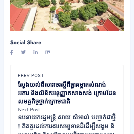
Social Share
PREV POST
ស្វែងយល់ពីសារាចរ​ស្ដីពី​ធ្លាគម្លាតសំណង់
អគារ និង​លិខិត​អនុញ្ញាត​សាងសង់​ ក្រោមដែន
សមត្ថកិច្ច​ថ្នាក់​ក្រោមជាតិ​
Next Post
ឧបនាយករដ្ឋមន្ត្រី សាយ សំអាល់ បញ្ជាក់ជាថ្មី
! គិតគូរដល់​ការងារសម្បទា​នដីដើ​ម្បី​សង្គ​ម និ​