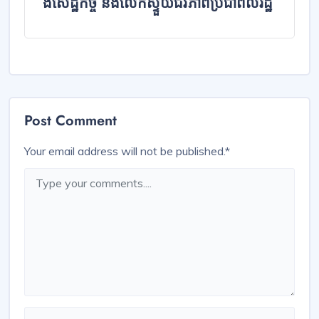
ង​សេ​ដ្ឋ​កិច្ច​ ​និ​ងលើកស្ទួយជីវ​ភាព​ប្រជា​ពល​រដ្ឋ
Post Comment
Your email address will not be published.
*