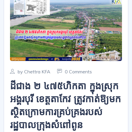
by Chettra KFA
0 Comments
ដី​ជាង ២ ៤៧៥ហិកតា ​​ក្នុងស្រុក​
អង្គរបុរី​ ខេត្តតាកែវ ត្រូវកាត់ឱ្យមក​
ស្ថិតក្រោមការគ្រប់គ្រងរបស់
រដ្ឋបាល​ក្រុង​សំពៅពូន​