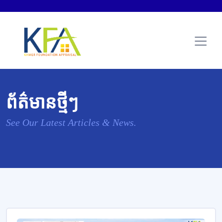
ព័ត៌មានថ្មីៗ
See Our Latest Articles & News.