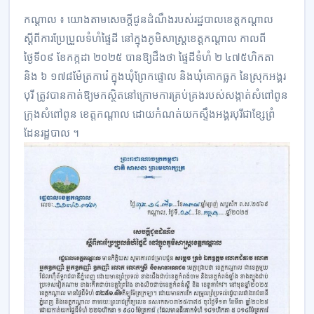
កណ្តាល ៖ យោងតាមសេចក្ដីជូនដំណឹង​របស់​រដ្ឋបាលខេត្ត​កណ្ដាល
ស្ដីពីការ​ប្រែប្រួលទំហំ​ផ្ទៃដី នៅក្នុង​ភូមិ​សាស្ត្រ​ខេត្តកណ្ដាល កាលពី
ថ្ងៃទី០៩ ខែកក្កដា ២០២៥ បានឱ្យដឹងថា ផ្ទៃដីទំហំ ២ ៤៧៥​ហិកតា
និង ៦ ១៧៨​ម៉ែត្រ​ការ៉េ ក្នុង​ឃុំ​ព្រែក​ផ្ទោល ​និង​ឃុំ​គោកធ្លក​ នៃស្រុក​អង្គរ​
បុរី ត្រូវបានកាត់ឱ្យម​កស្ថិត​នៅ​ក្រោមការ​គ្រប់គ្រង​របស់​សង្កាត់សំពៅពូន
ក្រុង​សំពៅ​ពូន ខេត្ត​កណ្ដាល​ ដោយ​កំណត់​យក​ស្ទឹង​អង្គរ​បុរីជា​ខ្សែព្រំ​
ដែន​រដ្ឋបាល ។​