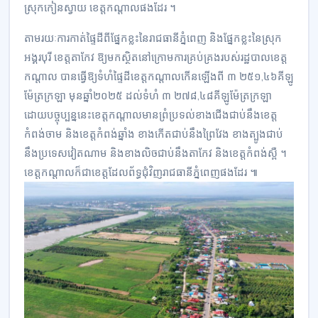
ស្រុកកៀនស្វាយ​ ខេត្ត​កណ្ដាល​ផងដែរ ។​
តាមរយៈការកាត់ផ្ទៃដីពី​ផ្នែកខ្លះនៃរាជធានីភ្នំពេញ ​និ​ងផ្នែក​ខ្លះ​នៃ​ស្រុក​
អង្គរ​បុរី ខេត្តតាកែវ ឱ្យ​មក​ស្ថិត​នៅ​ក្រោម​កា​រ​​គ្រប់គ្រង​របស់​រដ្ឋបាលខេត្ត
កណ្ដាល បានធ្វើឱ្យ​ទំហំ​ផ្ទៃដី​ខេត្តកណ្ដាល​កើនឡើងពី​ ៣ ២៥១,៤៦​គីឡូ​
ម៉ែត្រ​ក្រឡា មុន​ឆ្នាំ២០២៥ ដល់​ទំហំ​ ៣ ២៧៨,៤៨គីឡូម៉ែត្រ​ក្រឡា
ដោយ​បច្ចុប្បន្ននេះ​ខេត្ត​កណ្ដាល​មានព្រំ​ប្រទល់​ខាង​ជើង​ជាប់នឹង​ខេត្ត
កំពង់ចាម និង​ខេត្តកំពង់ឆ្នាំង ខាងកើត​ជាប់នឹង​ព្រៃវែង​ ខាងត្បូង​ជាប់​
នឹង​ប្រទេស​វៀតណាម និង​ខាង​លិចជាប់​នឹងតាកែវ និង​ខេត្តកំពង់ស្ពឺ ។
ខេត្តកណ្ដាល​ក៏ជាខេត្ត​ដែលព័ទ្ធជុំ​វិញ​រាជធានីភ្នំពេញ​ផងដែរ ៕