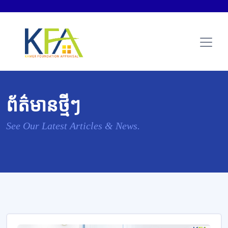
ព័ត៌មានថ្មីៗ
See Our Latest Articles & News.