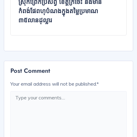
ស្រុកព្រែកប្រសព្វ ខេត្តក្រចេះ នឹងមាន
កំពង់ផែពហុបំណងក្នុងតម្លៃប្រមាណ
៣៥លានដុល្លារ
Post Comment
Your email address will not be published.
*