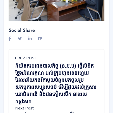
Social Share
PREV POST
និយ័តករបរធនបាលកិច្ច (ន.អ.ប) ផ្ញើលិខិត
ថ្លែងអំណរគុណ ដល់ក្រុមហ៊ុនខេអេហ្វអេ
ដែលនាំយកថវិកាមួយចំនួនមកចូលរួម
សកម្មភាពសប្បុរសធម៌ ដើម្បីជួយដល់គ្រួសារ
យោធិនពលី និងជនភៀសសឹក នាពេល
កន្លងមក
Next Post