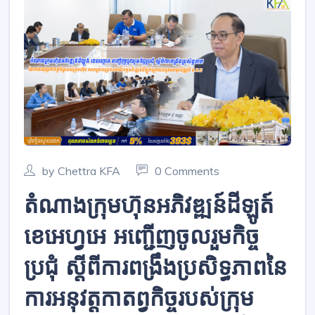
by Chettra KFA
0 Comments
តំណាងក្រុមហ៊ុនអភិវឌ្ឍន៍ដីឡូត៍
ខេអេហ្វអេ អញ្ជើញចូលរួមកិច្ច
ប្រជុំ ស្តីពីការពង្រឹងប្រសិទ្ធភាពនៃ
ការអនុវត្តកាតព្វកិច្ចរបស់ក្រុម