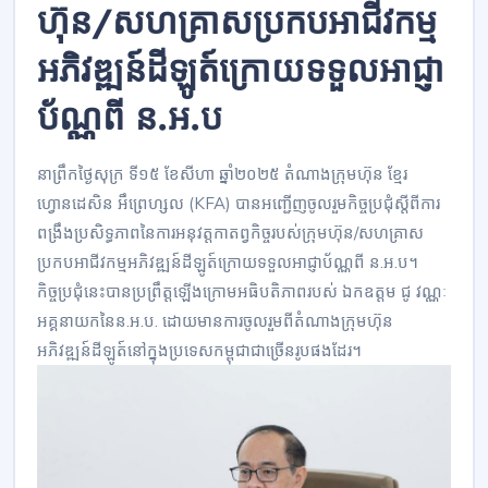
ហ៊ុន/សហគ្រាសប្រកបអាជីវកម្ម
អភិវឌ្ឍន៍ដីឡូត៍ក្រោយទទួលអាជ្ញា
ប័ណ្ណពី ន.អ.ប
នាព្រឹកថ្ងៃសុក្រ ទី១៥ ខែសីហា ឆ្នាំ២០២៥ តំណាងក្រុមហ៊ុន ខ្មែរ
ហ្វោនដេសិន អឹព្រេហ្សល (KFA) បានអញ្ជើញចូលរួមកិច្ចប្រជុំស្តីពីការ
ពង្រឹងប្រសិទ្ធភាពនៃការអនុវត្តកាតព្វកិច្ចរបស់ក្រុមហ៊ុន/សហគ្រាស
ប្រកបអាជីវកម្មអភិវឌ្ឍន៍ដីឡូត៍ក្រោយទទួលអាជ្ញាប័ណ្ណពី ន.អ.ប។
កិច្ចប្រជុំនេះបានប្រព្រឹត្ដឡើងក្រោមអធិបតិភាពរបស់ ឯកឧត្ដម ជូ វណ្ណៈ
អគ្គនាយកនៃន.អ.ប. ដោយមានការចូលរួមពីតំណាងក្រុមហ៊ុន
អភិវឌ្ឍន៍ដីឡូត៍នៅក្នុងប្រទេសកម្ពុជាជាច្រើនរូបផងដែរ។