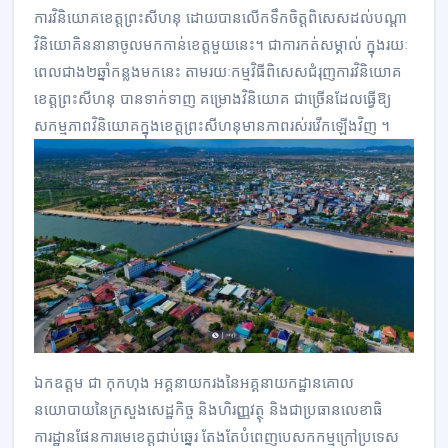
ការ​វិនិយោគខេត្តព្រះសីហនុ ដោយបាន​លើកទឹក​ចិត្តពិសេស​ដល់​បណ្ដា
វិនិយោគិន​នានាចូលមកកាន់ខេត្តមួយនេះ។ ជាការ​កត់សម្គាល់ ក្នុងរយៈ
ពេលជាង​២ឆ្នាំកន្លងមកនេះ តាមរយៈកម្មវិធីពិសេសជំរុញការ​វិនិយោគ
ខេត្តព្រះសីហនុ បានទាក់ទាញ គម្រោងវិនិយោគ ជាច្រើន​ដែលធ្វើឱ្យ
សកម្មភាពវិនិយោគក្នុង​ខេត្តព្រះសីហនុមានភាពរស់​រវើក​ឡើង​វិញ​ ។​
ឯកឧត្តម ​ជា កុកហុង អគ្គនាយករង​នៃអគ្គនាយកដ្ឋាន​គោល​
នយោបាយនៃក្រសួងសេដ្ឋកិច្ច​​ និងហិរញ្ញវត្ថុ ​​និងជា​ប្រធានលេខាធិ
ការដ្ឋានផែនការមេខេត្តជាប់ឆ្នេរ​ តែងតែបំពេញ​បេសកកម្ម​ក្រៅប្រទេស​