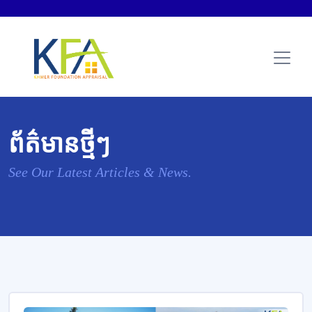
ព័ត៌មានថ្មីៗ
See Our Latest Articles & News.