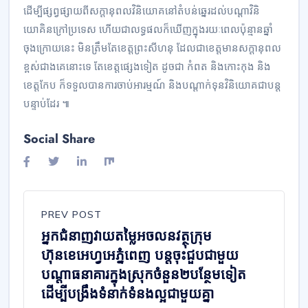
ដើម្បីផ្សព្វផ្សាយពីសក្ដានុពលវិនិយោគ​នៅតំបន់ឆ្នេរ​ដល់បណ្ដាវិនិ
យោគិនក្រៅប្រទេស ហើយជាលទ្ធផល​ក៏ឃើញក្នុងរយៈពេលប៉ុន្មានឆ្នាំ
ចុងក្រោយនេះ មិនត្រឹមតែ​ខេត្តព្រះសីហនុ ដែល​ជា​ខេត្ត​មានសក្ដានុពល
ខ្ពស់ជាង​គេ​នោះទេ តែខេត្តផ្សេងទៀត ដូចជា​ កំពត និងកោះកុង​​ និង
ខេត្តកែប ក៏​ទទួលបានការ​ចាប់អារម្មណ៍ និង​បណ្ដាក់ទុនវិនិយោគ​ជា​បន្ត​
បន្ទាប់ដែរ ៕
Social Share
PREV POST
អ្នកជំនាញវាយតម្លៃអចលនវត្ថុក្រុម
ហ៊ុនខេអេហ្វអេភ្នំពេញ បន្តចុះជួបជាមួយ
បណ្តាធនាគារក្នុងស្រុកចំនួន២បន្ថែមទៀត
ដើម្បីបង្រឹងទំនាក់ទំនងល្អជាមួយគ្នា