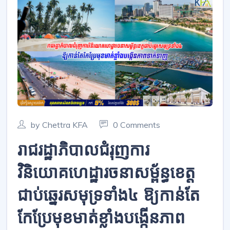
by Chettra KFA
0 Comments
រាជរដ្ឋាភិបាលជំរុញការ
វិនិយោគហេដ្ឋារចនាសម្ព័ន្ធខេត្ត
ជាប់​​ឆ្នេរ​សមុទ្រ​ទាំង​៤ ឱ្យកាន់តែ​
កែ​ប្រែមុ​ខមាត់​ខ្លាំងបង្កើនភាព