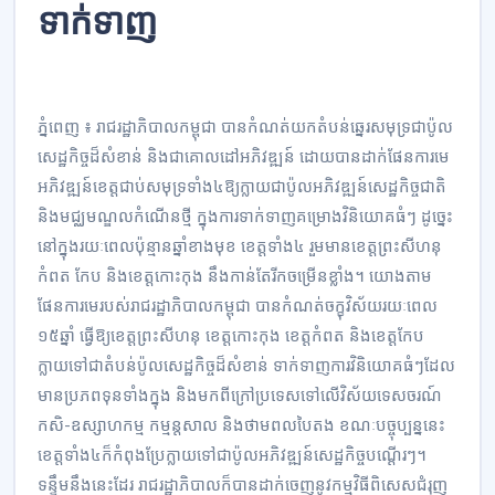
ទាក់ទាញ​
ភ្នំពេញ ៖ រាជរដ្ឋាភិបាលកម្ពុជា​ បានកំណត់យក​តំបន់​ឆ្នេរសមុទ្រ​ជា​ប៉ូល​
សេដ្ឋកិច្ច​ដ៏សំខាន់ និង​ជា​គោលដៅអភិវឌ្ឍន៍​ ដោយ​បានដាក់ផែនការ​មេ​
អភិវឌ្ឍន៍ខេត្ត​ជាប់​សមុទ្រ​ទាំង​៤​​ឱ្យក្លាយជា​ប៉ូលអភិវឌ្ឍន៍សេដ្ឋកិច្ចជាតិ
និងមជ្ឈមណ្ឌលកំណើនថ្មី ក្នុងការទាក់ទាញគម្រោង​វិនិយោគធំៗ ដូច្នេះ
នៅក្នុងរយៈពេល​ប៉ុន្មានឆ្នាំខាងមុខ ខេត្តទាំង៤​ រួមមានខេត្តព្រះសីហនុ
កំពត កែប និងខេត្តកោះកុង នឹងកាន់តែរីកចម្រើនខ្លាំង។ យោងតាម
ផែនការមេ​របស់រាជរដ្ឋាភិបាលកម្ពុជា បានកំណត់​ចក្ខុវិស័យ​រយៈពេល​
១៥ឆ្នាំ ធ្វើ​ឱ្យខេត្តព្រះសីហនុ ខេត្តកោះកុង ខេត្តកំពត និងខេត្ត​កែប
ក្លាយ​ទៅជា​តំបន់​ប៉ូលសេដ្ឋកិច្ច​ដ៏សំខាន់ ទាក់ទាញការ​វិនិយោគធំៗដែល
មានប្រភពទុនទាំងក្នុង និងមកពីក្រៅប្រទេសទៅលើវិស័យទេសចរណ៍
កសិ-ឧស្សាហកម្ម កម្មន្តសាល និងថាមពល​បៃតង ខណៈបច្ចុប្បន្ន​នេះ
ខេត្តទាំង៤ក៏កំពុងប្រែក្លាយទៅជា​ប៉ូល​អភិវឌ្ឍ​ន៍សេដ្ឋកិច្ច​បណ្ដើរៗ។​
ទន្ទឹមនឹង​នេះដែរ រាជរដ្ឋាភិបាល​ក៏បានដាក់​ចេញនូវកម្ម​វិធីពិសេសជំរុញ