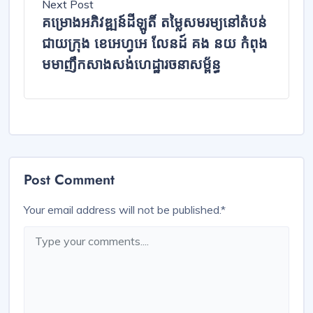
Next Post
គម្រោងអភិវឌ្ឍន៍ដីឡូតិ៍ តម្លៃសមរម្យនៅតំបន់
ជាយក្រុង ខេអេហ្វអេ លែនដ៍ គង នយ កំពុង
មមាញឹកសាងសង់ហេដ្ឋារចនាសម្ព័ន្ធ
Post Comment
Your email address will not be published.
*